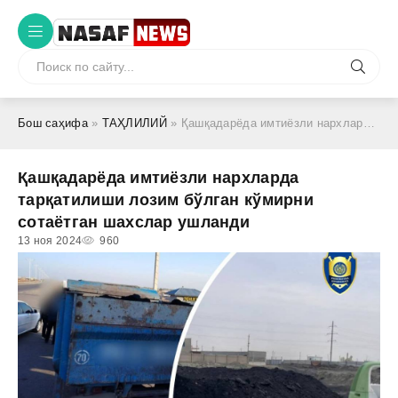
Бош саҳифа
»
ТАҲЛИЛИЙ
» Қашқадарёда имтиёзли нархларда тарқатилиши лозим бўлган кўмирни сотаётган шахслар ушланди
Қашқадарёда имтиёзли нархларда
тарқатилиши лозим бўлган кўмирни
сотаётган шахслар ушланди
13 ноя 2024
960