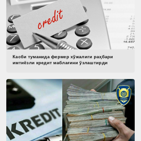
Касби туманида фермер хўжалиги раҳбари
имтиёзли кредит маблағини ўзлаштирди