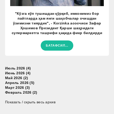
"Кўзга кўп тушишдан қўрқиб, имконимиз бор
пайтларда ҳам янги шаҳобчалар очишдан
ўзимизни тиярдик", - Korzinka асосчиси Зафар
Ҳошимов Президент Қарши шаҳридаги
супермаркетга ташрифи ҳақида фикр билдирди
БАТАФСИЛ...
Июль 2026 (4)
Июнь 2026 (4)
Май 2026 (2)
Апрель 2026 (5)
Март 2026 (3)
Февраль 2026 (2)
Показать / скрыть весь архив