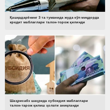
Қашқадарёнинг 3 та туманида жуда кўп миқдорда
кредит маблағлари талон-торож қилинди
Шаҳрисабз шаҳрида субсидия маблағлари
талон-тарож қилиш ҳолати аниқланди