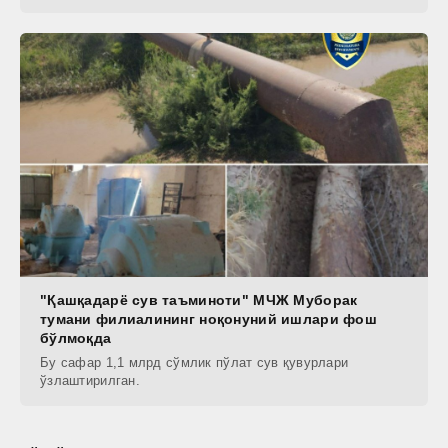
"Қашқадарё сув таъминоти" МЧЖ Муборак
тумани филиалининг ноқонуний ишлари фош
бўлмоқда
Бу сафар 1,1 млрд сўмлик пўлат сув қувурлари
ўзлаштирилган.