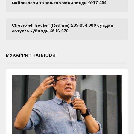
маблағлари талон-тарож қилинди
17 404
Chevrolet Trecker (Redline) 285 834 080 сўмдан
сотувга қўйилди
16 679
МУҲАРРИР ТАНЛОВИ