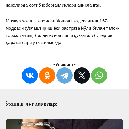
нархларда сотиб юборганликлари аниқланган.
Мазкур ҳолат юзасидан Жиноят кодексининг 167-
моддаси (ўзлаштириш ёки растрата йўли билан талон-
торож қилиш) билан жиноят иши қўзғатилиб, тергов
ҳаракатлари ўтказилмоқда.
«Улашинг»
Ўхшаш янгиликлар: