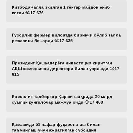
Китобда ғалла экилган 1 гектар майдон ёниб
кетди
17 676
Ғузорлик фермер вилоятда биринчи бўлиб ғалла
режасини бажарди
17 635
Президент Қашқадарёга инвестиция киритган
АҚШ компанияси директори билан учрашди
17
615
Косонлик тадбиркор Қарши шаҳрида 20 млрд
сўмлик кўнгилочар мажмуа очди
17 468
Қамашида 51 нафар фуқарони иш билан
таъминлаш учун ажратилган субсидия