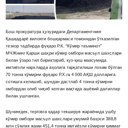
Бош прокуратура ҳузуридаги Департаментнинг
Қашқадарё вилояти бошқармаси томонидан ўтказилган
тезкор тадбирда фуқаро Р.К. “Кўмир таъминот”
МЧЖнинг Қарши шаҳри кўмир омбори масъул шахслари
билан ўзаро тил бириктириб, куз-қиш мавсумида
имтиёзли нархларда аҳолига тарқатилиши лозим бўлган
70 тонна кўмирни фуқаро Р.Х.га 4 000 АҚШ долларига
сотишга келишиб, шундан дастлаб 4 тонна кўмирни
омбордан олиб чиқиб келган вақтида ашёвий далиллар
билан ушланган.
Шунингдек, терговга қадар текширув жараёнида ушбу
кўмир омбори масъул шахслари умумий баҳоси 388,8
млн сўмлик жами 451,4 тонна имтиёзли кўмирни қиммат