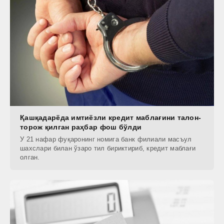
Қашқадарёда имтиёзли кредит маблағини талон-
торож қилган раҳбар фош бўлди
У 21 нафар фуқаронинг номига банк филиали масъул
шахслари билан ўзаро тил бириктириб, кредит маблағи
олган.