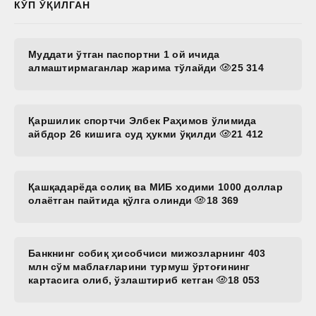
КЎП ЎҚИЛГАН
Муддати ўтган паспортни 1 ой ичида
алмаштирмаганлар жарима тўлайди
25 314
Қаршилик спортчи Элбек Раҳимов ўлимида
айбдор 26 кишига суд ҳукми ўқилди
21 412
Қашқадарёда солиқ ва МИБ ходими 1000 доллар
олаётган пайтида қўлга олинди
18 369
Банкнинг собиқ ҳисобчиси мижозларнинг 403
млн сўм маблағларини турмуш ўртоғининг
картасига олиб, ўзлаштириб кетган
18 053