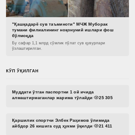
"Қашқадарё сув таъминоти" МЧЖ Муборак
тумани филиалининг ноқонуний ишлари фош
бўлмоқда
Бу сафар 1,1 млрд сўмлик пўлат сув қувурлари
ўзлаштирилган.
КЎП ЎҚИЛГАН
Муддати ўтган паспортни 1 ой ичида
алмаштирмаганлар жарима тўлайди
25 305
Қаршилик спортчи Элбек Раҳимов ўлимида
айбдор 26 кишига суд ҳукми ўқилди
21 411