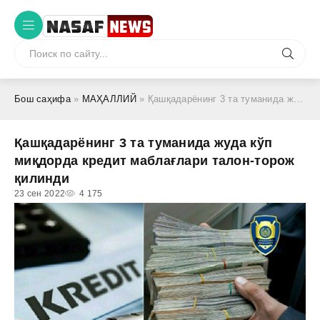
Бош саҳифа
»
МАҲАЛЛИЙ
» Қашқадарёнинг 3 та туманида жуда кўп миқдорда кредит маблағлари талон-торож қилинди
Қашқадарёнинг 3 та туманида жуда кўп
миқдорда кредит маблағлари талон-торож
қилинди
23 сен 2022
4 175