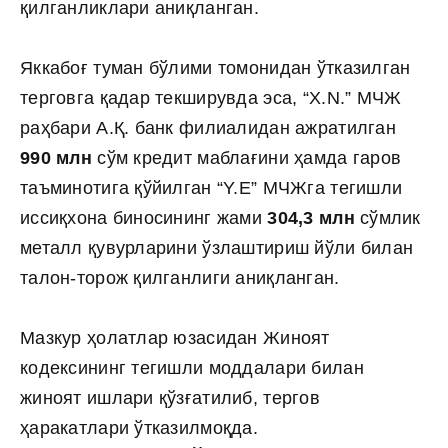
қилганликлари аниқланган.
Яккабоғ туман бўлими томонидан ўтказилган
терговга қадар текширувда эса, “X.N.” МЧЖ
раҳбари А.Қ. банк филиалидан ажратилган
990 млн
сўм кредит маблағини ҳамда гаров
таъминотига қўйилган “Y.Е” МЧЖга тегишли
иссиқхона биносининг жами
304,3 млн
сўмлик
металл қувурларини ўзлаштириш йўли билан
талон-торож қилганлиги аниқланган.
Мазкур ҳолатлар юзасидан Жиноят
кодексининг тегишли моддалари билан
жиноят ишлари қўзғатилиб, тергов
ҳаракатлари ўтказилмоқда.