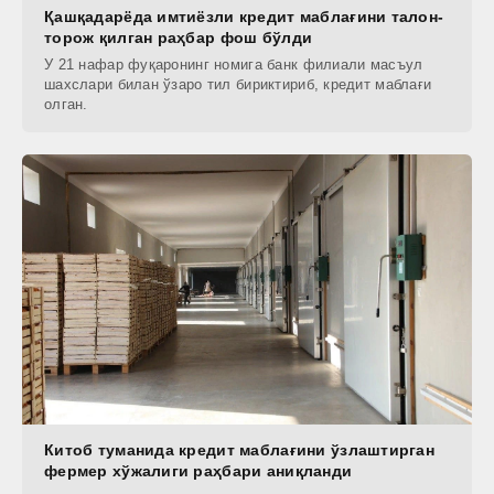
Қашқадарёда имтиёзли кредит маблағини талон-
торож қилган раҳбар фош бўлди
У 21 нафар фуқаронинг номига банк филиали масъул
шахслари билан ўзаро тил бириктириб, кредит маблағи
олган.
Китоб туманида кредит маблағини ўзлаштирган
фермер хўжалиги раҳбари аниқланди