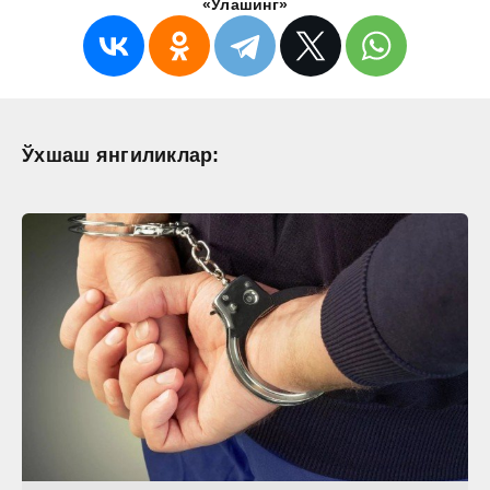
«Улашинг»
Ўхшаш янгиликлар: