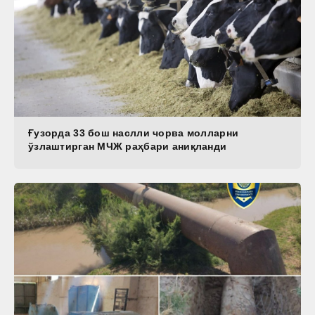
Ғузорда 33 бош наслли чорва молларни
ўзлаштирган МЧЖ раҳбари аниқланди