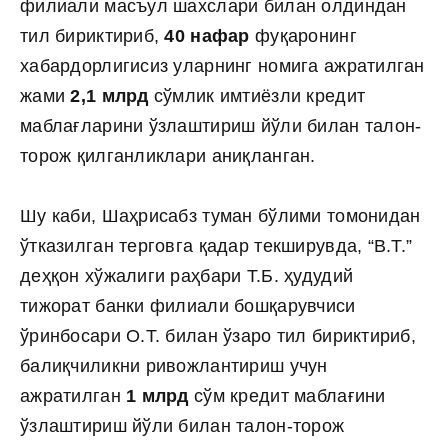
филиали масъул шахслари билан олдиндан
тил бириктириб,
40 нафар
фуқаронинг
хабардорлигисиз уларнинг номига ажратилган
жами
2,1 млрд
сўмлик имтиёзли кредит
маблағларини ўзлаштириш йўли билан талон-
торож қилганликлари аниқланган.
Шу каби, Шаҳрисабз туман бўлими томонидан
ўтказилган терговга қадар текширувда, “B.Т.”
деҳқон хўжалиги раҳбари Т.Б. ҳудудий
тижорат банки филиали бошқарувчиси
ўринбосари О.Т. билан ўзаро тил бириктириб,
балиқчиликни ривожлантириш учун
ажратилган
1 млрд
сўм кредит маблағини
ўзлаштириш йўли билан талон-торож