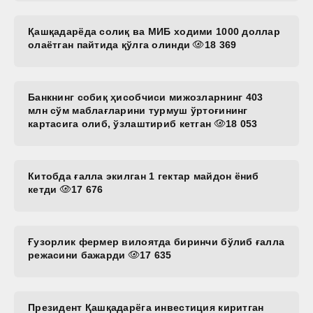
Қашқадарёда солиқ ва МИБ ходими 1000 доллар
олаётган пайтида қўлга олинди
18 369
Банкнинг собиқ ҳисобчиси мижозларнинг 403
млн сўм маблағларини турмуш ўртоғининг
картасига олиб, ўзлаштириб кетган
18 053
Китобда ғалла экилган 1 гектар майдон ёниб
кетди
17 676
Ғузорлик фермер вилоятда биринчи бўлиб ғалла
режасини бажарди
17 635
Президент Қашқадарёга инвестиция киритган