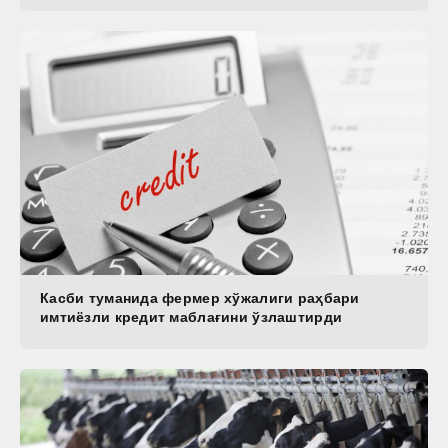
Касби туманида фермер хўжалиги раҳбари
имтиёзли кредит маблағини ўзлаштирди