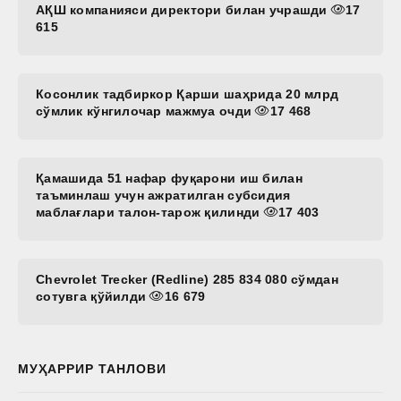
АҚШ компанияси директори билан учрашди
17
615
Косонлик тадбиркор Қарши шаҳрида 20 млрд
сўмлик кўнгилочар мажмуа очди
17 468
Қамашида 51 нафар фуқарони иш билан
таъминлаш учун ажратилган субсидия
маблағлари талон-тарож қилинди
17 403
Chevrolet Trecker (Redline) 285 834 080 сўмдан
сотувга қўйилди
16 679
МУҲАРРИР ТАНЛОВИ