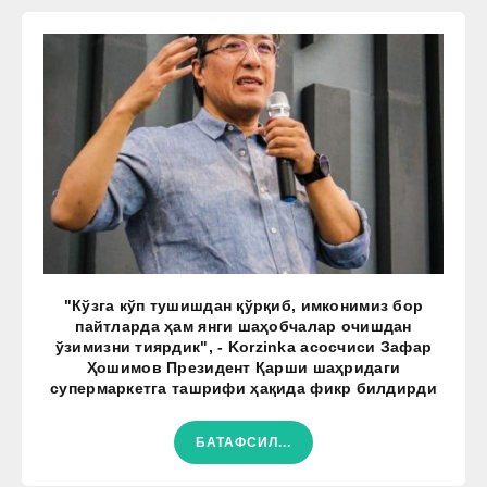
"Кўзга кўп тушишдан қўрқиб, имконимиз бор
пайтларда ҳам янги шаҳобчалар очишдан
ўзимизни тиярдик", - Korzinka асосчиси Зафар
Ҳошимов Президент Қарши шаҳридаги
супермаркетга ташрифи ҳақида фикр билдирди
БАТАФСИЛ...