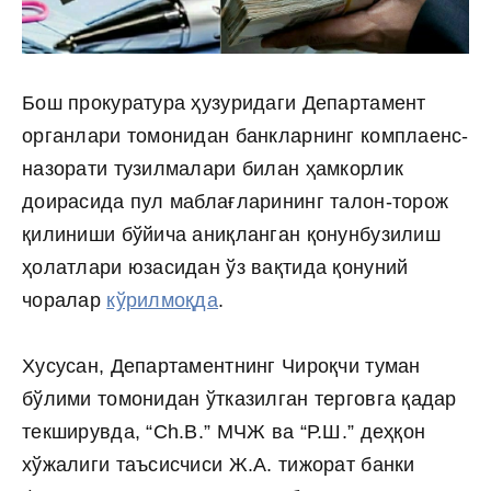
Бош прокуратура ҳузуридаги Департамент
органлари томонидан банкларнинг комплаенс-
назорати тузилмалари билан ҳамкорлик
доирасида пул маблағларининг талон-торож
қилиниши бўйича аниқланган қонунбузилиш
ҳолатлари юзасидан ўз вақтида қонуний
чоралар
кўрилмоқда
.
Хусусан, Департаментнинг Чироқчи туман
бўлими томонидан ўтказилган терговга қадар
текширувда, “Ch.B.” МЧЖ ва “Р.Ш.” деҳқон
хўжалиги таъсисчиси Ж.А. тижорат банки