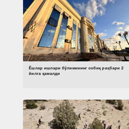
Ёшлар ишлари бўлимининг собиқ раҳбари 2
йилга қамалди