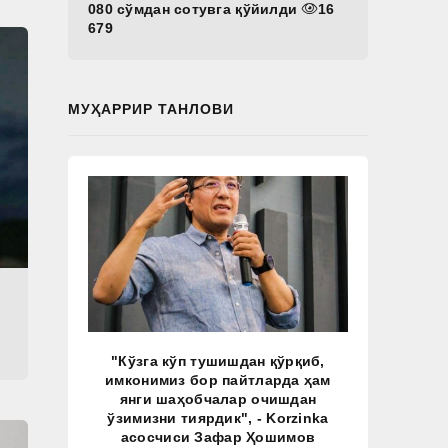
080 сўмдан сотувга қўйилди
16
679
МУҲАРРИР ТАНЛОВИ
"Кўзга кўп тушишдан қўрқиб,
имконимиз бор пайтларда ҳам
янги шаҳобчалар очишдан
ўзимизни тиярдик", - Korzinka
асосчиси Зафар Ҳошимов