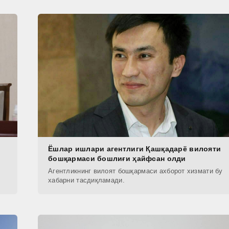
Ёшлар ишлари агентлиги Қашқадарё вилояти
бошқармаси бошлиғи ҳайфсан олди
Агентликнинг вилоят бошқармаси ахборот хизмати бу
хабарни тасдиқламади.