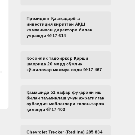
Президент Қашқадарёга
инвестиция киритган АҚШ
компанияси директори билан
учрашди
17 614
Косонлик тадбиркор Қарши
р
шаҳрида 20 млрд сўмлик
кўнгилочар мажмуа очди
17 467
т
Қамашида 51 нафар фуқарони иш
билан таъминлаш учун ажратилган
субсидия маблағлари талон-тарож
қилинди
17 403
Chevrolet Trecker (Redline) 285 834