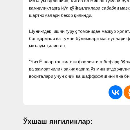
Маълум бўлишича, Китоб ва Нишон тумани бўл
камчиликларга йўл қўйганликлари сабабли мазк
шартномалари бекор қилинди.
Шунингдек, ишчи гуруҳ томонидан мазкур ҳолат
бошқармаси ва туман бўлимлари масъуллари ф
маълум қилинган.
"Биз Ёшлар ташкилоти фаолиятига бефарқ бўлм
ва жамоатчилик вакилларига ўз миннатдорчили
воситалари учун очиқ ва шаффофлигини яна би
Ўхшаш янгиликлар: