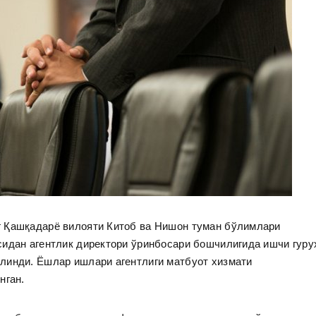
г Қашқадарё вилояти Китоб ва Нишон туман бўлимлари
сидан агентлик директори ўринбосари бошчилигида ишчи гуру
линди. Ёшлар ишлари агентлиги матбуот хизмати
нган.