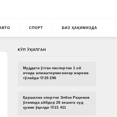
АВТО
СПОРТ
БИЗ ҲАҚИМИЗДА
КЎП ЎҚИЛГАН
Муддати ўтган паспортни 1 ой
ичида алмаштирмаганлар жарима
тўлайди
25 296
Қаршилик спортчи Элбек Раҳимов
ўлимида айбдор 26 кишига суд
ҳукми ўқилди
21 411