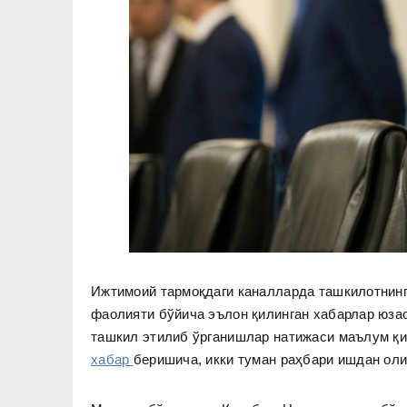
Ижтимоий тармоқдаги каналларда ташкилотнин
фаолияти бўйича эълон қилинган хабарлар юза
ташкил этилиб ўрганишлар натижаси маълум қи
хабар
беришича, икки туман раҳбари ишдан оли