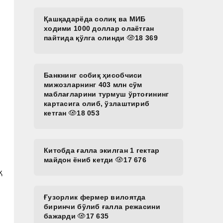
Қашқадарёда солиқ ва МИБ
ходими 1000 доллар олаётган
пайтида қўлга олинди
18 369
Банкнинг собиқ ҳисобчиси
мижозларнинг 403 млн сўм
маблағларини турмуш ўртоғининг
картасига олиб, ўзлаштириб
кетган
18 053
Китобда ғалла экилган 1 гектар
майдон ёниб кетди
17 676
ҳ
Ғузорлик фермер вилоятда
биринчи бўлиб ғалла режасини
бажарди
17 635