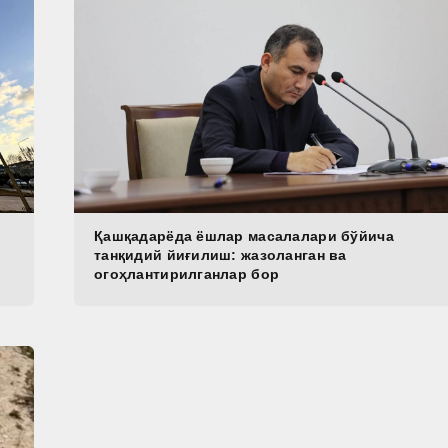
Қашқадарёда ёшлар масалалари бўйича
танқидий йиғилиш: жазоланган ва
огоҳлантирилганлар бор