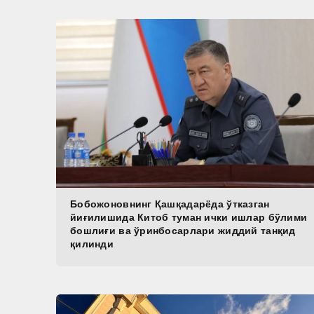
Бобожоновнинг Қашқадарёда ўтказган
йиғилишида Китоб туман ички ишлар бўлими
бошлиғи ва ўринбосарлари жиддий танқид
қилинди