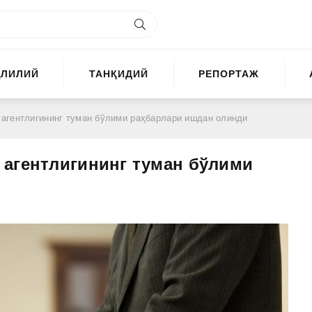
ҲЛИЛИЙ
ТАНҚИДИЙ
РЕПОРТАЖ
агентлигининг туман бўлими раҳбарлари ишдан олинди
 агентлигининг туман бўлими