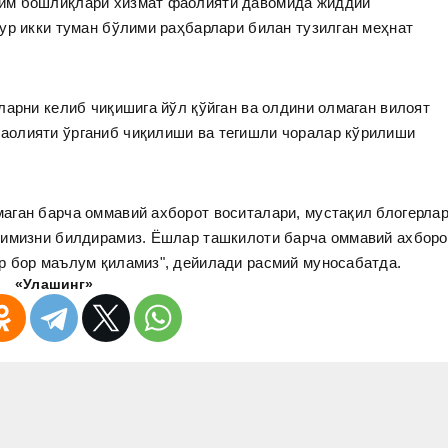
им бошлиқлари хизмат фаолияти давомида жиддий
ур икки туман бўлими раҳбарлари билан тузилган меҳнат
ларни келиб чиқишига йўл қўйган ва олдини олмаган вилоят
аолияти ўрганиб чиқилиши ва тегишли чоралар кўрилиши
аган барча оммавий ахборот воситалари, мустақил блогерла
гимизни билдирамиз. Ёшлар ташкилоти барча оммавий ахборо
р бор маълум қиламиз", дейилади расмий муносабатда.
«Улашинг»