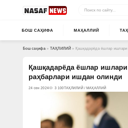
БОШ САҲИФА
МАҲАЛЛИЙ
ТА
Бош саҳифа
»
ТАҲЛИЛИЙ
» Қашқадарёда ёшлар ишлари 
Қашқадарёда ёшлар ишлари
раҳбарлари ишдан олинди
24 сен 2024
3 100
ТАҲЛИЛИЙ / МАҲАЛЛИЙ