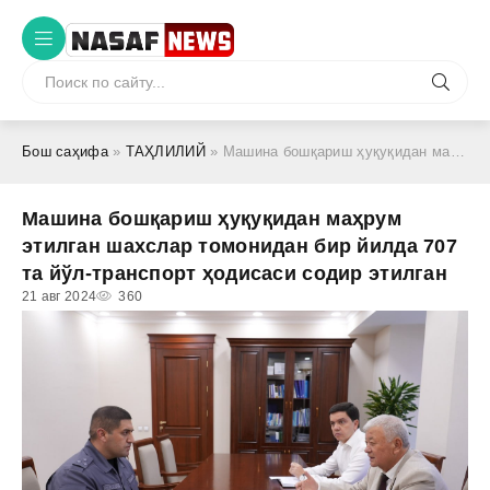
Бош саҳифа
»
ТАҲЛИЛИЙ
» Машина бошқариш ҳуқуқидан маҳрум этилган шахслар томонидан бир йилда 707 та йўл-транспорт ҳодисаси содир этилган
Машина бошқариш ҳуқуқидан маҳрум
этилган шахслар томонидан бир йилда 707
та йўл-транспорт ҳодисаси содир этилган
21 авг 2024
360