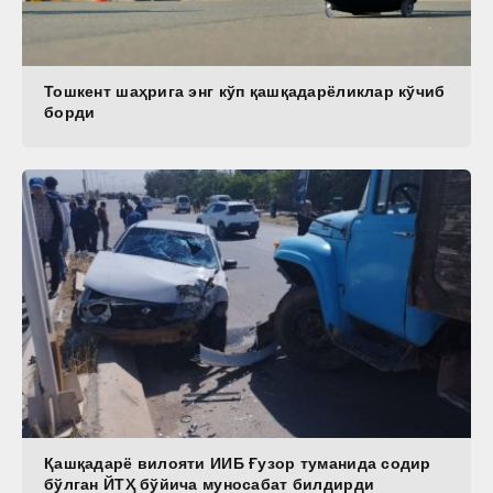
Тошкент шаҳрига энг кўп қашқадарёликлар кўчиб
борди
Қашқадарё вилояти ИИБ Ғузор туманида содир
бўлган ЙТҲ бўйича муносабат билдирди