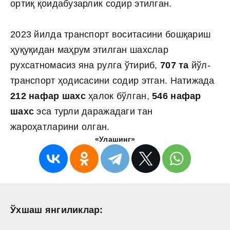
ортиқ қоидабузарлик содир этилган.
2023 йилда транспорт воситасини бошқариш
ҳуқуқидан маҳрум этилган шахслар
рухсатномасиз яна рулга ўтириб,
707 та
йўл-
транспорт ҳодисасини содир этган. Натижада
212 нафар шахс
ҳалок бўлган,
546 нафар
шахс
эса турли даражадаги тан
жароҳатларини олган.
«Улашинг»
Ўхшаш янгиликлар: