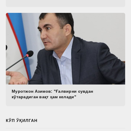
Муротжон Азимов: "Ғалвирни сувдан
кўтарадиган вақт ҳам келади"
КЎП ЎҚИЛГАН