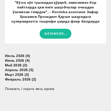
"Кўзга кўп тушишдан қўрқиб, имконимиз бор
пайтларда ҳам янги шаҳобчалар очишдан
ўзимизни тиярдик", - Korzinka асосчиси Зафар
Ҳошимов Президент Қарши шаҳридаги
супермаркетга ташрифи ҳақида фикр билдирди
БАТАФСИЛ...
Июль 2026 (4)
Июнь 2026 (4)
Май 2026 (2)
Апрель 2026 (5)
Март 2026 (3)
Февраль 2026 (2)
Показать / скрыть весь архив