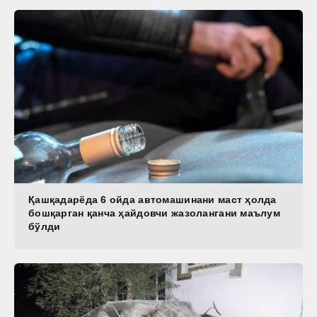
Қашқадарёда 6 ойда автомашинани маст ҳолда
бошқарган қанча ҳайдовчи жазолангани маълум
бўлди