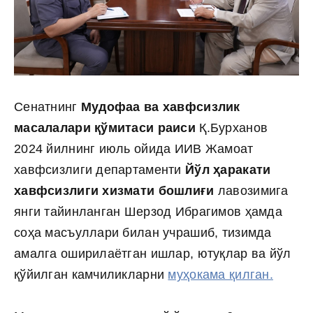
Сенатнинг
Мудофаа ва хавфсизлик
масалалари қўмитаси раиси
Қ.Бурханов
2024 йилнинг июль ойида ИИВ Жамоат
хавфсизлиги департаменти
Йўл ҳаракати
хавфсизлиги хизмати бошлиғи
лавозимига
янги тайинланган Шерзод Ибрагимов ҳамда
соҳа масъуллари билан учрашиб, тизимда
амалга оширилаётган ишлар, ютуқлар ва йўл
қўйилган камчиликларни
муҳокама қилган.