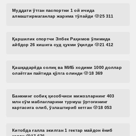
Муддати ўтган паспортни 1 ой ичида
алмаштирмаганлар жарима тўлайди
25 311
Қаршилик спортчи Элбек Раҳимов ўлимида
айбдор 26 кишига суд ҳукми ўқилди
21 412
Қашқадарёда солиқ ва МИБ ходими 1000 доллар
олаётган пайтида қўлга олинди
18 369
Банкнинг собиқ ҳисобчиси мижозларнинг 403
млн сўм маблағларини турмуш ўртоғининг
картасига олиб, ўзлаштириб кетган
18 053
Китобда ғалла экилган 1 гектар майдон ёниб