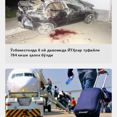
Ўзбекистонда 6 ой давомида ЙТҲлар туфайли
784 киши ҳалок бўлди