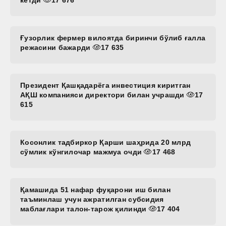
кетди
17 676
Ғузорлик фермер вилоятда биринчи бўлиб ғалла
режасини бажарди
17 635
Президент Қашқадарёга инвестиция киритган
АҚШ компанияси директори билан учрашди
17
615
Косонлик тадбиркор Қарши шаҳрида 20 млрд
сўмлик кўнгилочар мажмуа очди
17 468
Қамашида 51 нафар фуқарони иш билан
таъминлаш учун ажратилган субсидия
маблағлари талон-тарож қилинди
17 404