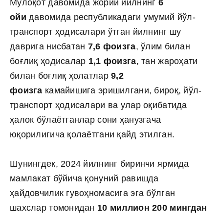
Мулоқот давомида жорий йилнинг
6
ойи
давомида республикадаги умумий йўл-
транспорт ҳодисалари ўтган йилнинг шу
даврига нисбатан
7,6 фоизга
, ўлим билан
боғлиқ ҳодисалар
1,1 фоизга
, тан жароҳати
билан боғлиқ ҳолатлар
9,2
фоизга
камайишига эришилгани, бироқ, йўл-
транспорт ҳодисалари ва улар оқибатида
ҳалок бўлаётганлар сони ҳанузгача
юқорилигича қолаётгани қайд этилган.
Шунингдек, 2024 йилнинг биринчи ярмида
мамлакат бўйича қонуний равишда
ҳайдовчилик гувоҳномасига эга бўлган
шахслар томонидан
10 миллион 200 мингдан