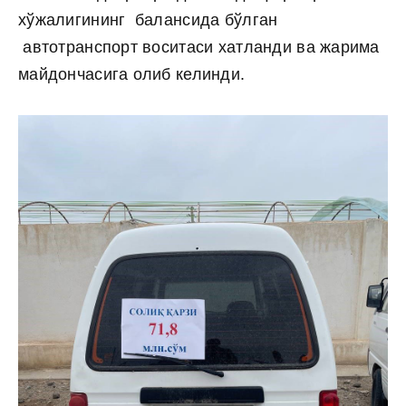
хўжалигининг балансида бўлган
автотранспорт воситаси хатланди ва жарима
майдончасига олиб келинди.