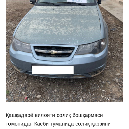
Қашқадарё вилояти солиқ бошқармаси
томонидан Касби туманида солиқ қарзини