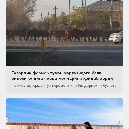
Ғузорлик фермер туман марказидаги банк
биноси олдига чорва молларини ҳайдаб борди
Фермер шу орқали ўз норозилигини билдирмоқчи бўлган.