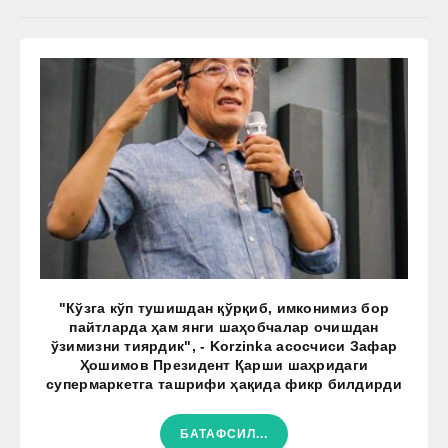
"Кўзга кўп тушишдан қўрқиб, имконимиз бор
пайтларда ҳам янги шаҳобчалар очишдан
ўзимизни тиярдик", - Korzinka асосчиси Зафар
Ҳошимов Президент Қарши шаҳридаги
супермаркетга ташрифи ҳақида фикр билдирди
БАТАФСИЛ...