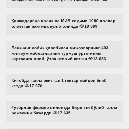
Қашқадарёда солиқ ва МИБ ходими 1000 доллар
олаётган пайтида қўлга олинди
18 369
Банкнинг собиқ ҳисобчиси мижозларнинг 403
млн сўм маблағларини турмуш ўртоғининг
картасига олиб, ўзлаштириб кетган
18 053
Китобда ғалла экилган 1 гектар майдон ёниб
кетди
17 676
Ғузорлик фермер вилоятда биринчи бўлиб ғалла
режасини бажарди
17 635