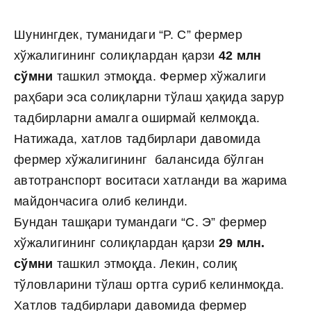
Шунингдек, туманидаги “Р. С” фермер
хўжалигининг солиқлардан қарзи
42 млн
сўмни
ташкил этмоқда. Фермер хўжалиги
раҳбари эса солиқларни тўлаш ҳақида зарур
тадбирларни амалга оширмай келмоқда.
Натижада, хатлов тадбирлари давомида
фермер хўжалигининг балансида бўлган
автотранспорт воситаси хатланди ва жарима
майдончасига олиб келинди.
Бундан ташқари тумандаги “С. Э” фермер
хўжалигининг солиқлардан қарзи
29 млн.
сўмни
ташкил этмоқда. Лекин, солиқ
тўловларини тўлаш ортга суриб келинмоқда.
Хатлов тадбирлари давомида фермер