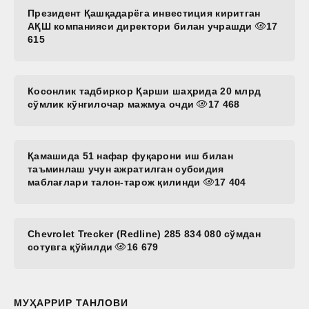
Президент Қашқадарёга инвестиция киритган
АҚШ компанияси директори билан учрашди
17
615
Косонлик тадбиркор Қарши шаҳрида 20 млрд
сўмлик кўнгилочар мажмуа очди
17 468
Қамашида 51 нафар фуқарони иш билан
таъминлаш учун ажратилган субсидия
маблағлари талон-тарож қилинди
17 404
Chevrolet Trecker (Redline) 285 834 080 сўмдан
сотувга қўйилди
16 679
МУҲАРРИР ТАНЛОВИ