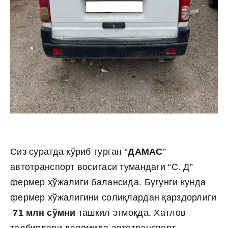
Сиз суратда кўриб турган “
ДАМАС
”
автотранспорт воситаси тумандаги “С. Д”
фермер ҳўжалиги балансида. Бугунги кунда
фермер хўжалигини солиқлардан қарздорлиги
71 млн сўмни
ташкил этмоқда. Хатлов