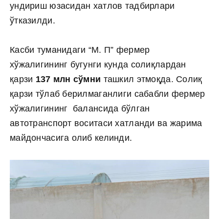
ундириш юзасидан хатлов тадбирлари
ўтказилди.
Касби туманидаги “М. П” фермер
хўжалигининг бугунги кунда солиқлардан
қарзи
137 млн сўмни
ташкил этмоқда. Солиқ
қарзи тўлаб берилмаганлиги сабабли фермер
хўжалигининг балансида бўлган
автотранспорт воситаси хатланди ва жарима
майдончасига олиб келинди.