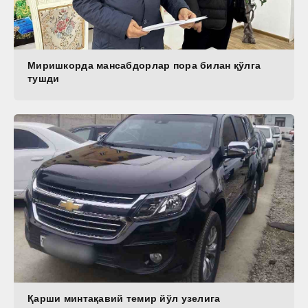
Миришкорда мансабдорлар пора билан қўлга
тушди
Қарши минтақавий темир йўл узелига