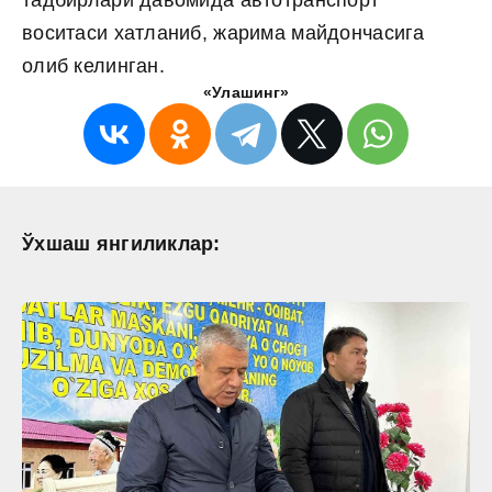
тадбирлари давомида автотранспорт
воситаси хатланиб, жарима майдончасига
олиб келинган.
«Улашинг»
Ўхшаш янгиликлар: