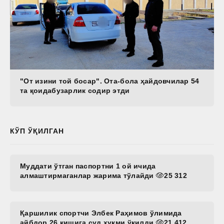
"От изини той босар". Ота-бола ҳайдовчилар 54
та қоидабузарлик содир этди
КЎП ЎҚИЛГАН
Муддати ўтган паспортни 1 ой ичида
алмаштирмаганлар жарима тўлайди
25 312
Қаршилик спортчи Элбек Раҳимов ўлимида
айбдор 26 кишига суд ҳукми ўқилди
21 412