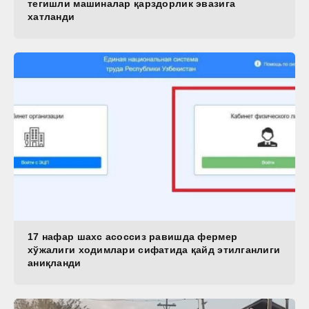
тегишли машиналар қарздорлик эвазига
хатланди
17 нафар шахс асоссиз равишда фермер
хўжалиги ходимлари сифатида қайд этилганлиги
аниқланди