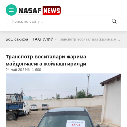
Бош саҳифа
»
ТАҲЛИЛИЙ
» Транспотр воситалари жарима майдончасига жойлаштирилди
Транспотр воситалари жарима
майдончасига жойлаштирилди
04 май 2024
1 600