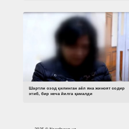
Шартли озод қилинган аёл яна жиноят содир
этиб, бир неча йилга қамалди