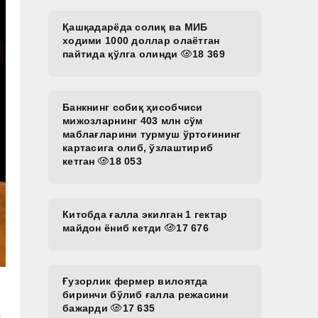
Қашқадарёда солиқ ва МИБ
ходими 1000 доллар олаётган
пайтида қўлга олинди
18 369
Банкнинг собиқ ҳисобчиси
мижозларнинг 403 млн сўм
маблағларини турмуш ўртоғининг
картасига олиб, ўзлаштириб
кетган
18 053
Китобда ғалла экилган 1 гектар
майдон ёниб кетди
17 676
Ғузорлик фермер вилоятда
биринчи бўлиб ғалла режасини
бажарди
17 635
а