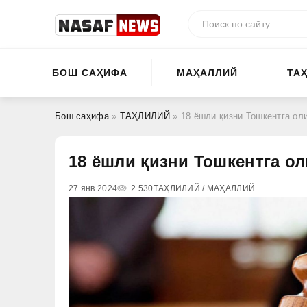
БОШ САҲИФА
МАҲАЛЛИЙ
ТА
Бош саҳифа
»
ТАҲЛИЛИЙ
» 18 ёшли қизни Тошкентга оли
18 ёшли қизни Тошкентга ол
27 янв 2024
2 530
ТАҲЛИЛИЙ / МАҲАЛЛИЙ