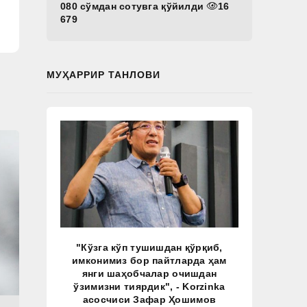
080 сўмдан сотувга қўйилди
16
679
МУҲАРРИР ТАНЛОВИ
"Кўзга кўп тушишдан қўрқиб,
имконимиз бор пайтларда ҳам
янги шаҳобчалар очишдан
ўзимизни тиярдик", - Korzinka
асосчиси Зафар Ҳошимов