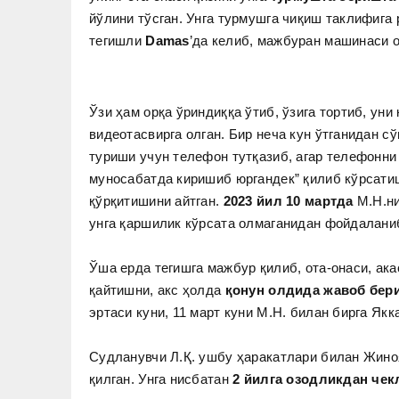
йўлини тўсган. Унга турмушга чиқиш таклифига 
тегишли
Damas
’да келиб, мажбуран машинаси о
Ўзи ҳам орқа ўриндиққа ўтиб, ўзига тортиб, уни
видеотасвирга олган. Бир неча кун ўтганидан с
туриши учун телефон тутқазиб, агар телефонни 
муносабатда киришиб юргандек” қилиб кўрсати
қўрқитишини айтган.
2023 йил 10 мартда
М.Н.ни
унга қаршилик кўрсата олмаганидан фойдаланиб
Ўша ерда тегишга мажбур қилиб, ота-онаси, ак
қайтишни, акс ҳолда
қонун олдида жавоб бер
эртаси куни, 11 март куни М.Н. билан бирга Якк
Судланувчи Л.Қ. ушбу ҳаракатлари билан Жино
қилган. Унга нисбатан
2 йилга озодликдан че