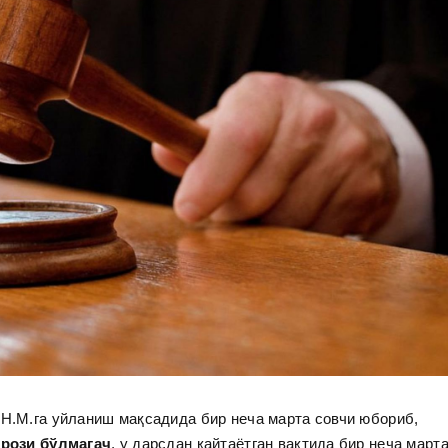
 Н.М.га уйланиш мақсадида бир неча марта совчи юбориб,
 рози бўлмагач
, у дарсдан қайтаётган вақтида бир неча март