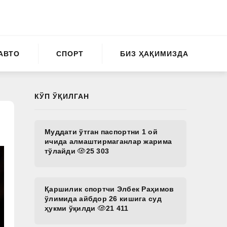
АВТО
СПОРТ
БИЗ ҲАҚИМИЗДА
КЎП ЎҚИЛГАН
Муддати ўтган паспортни 1 ой
ичида алмаштирмаганлар жарима
тўлайди
25 303
Қаршилик спортчи Элбек Раҳимов
ўлимида айбдор 26 кишига суд
ҳукми ўқилди
21 411