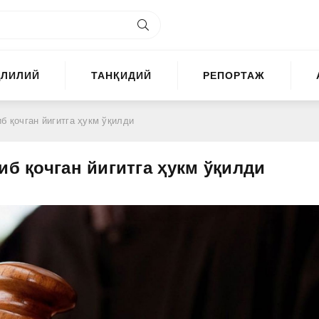
ҲЛИЛИЙ
ТАНҚИДИЙ
РЕПОРТАЖ
б қочган йигитга ҳукм ўқилди
иб қочган йигитга ҳукм ўқилди