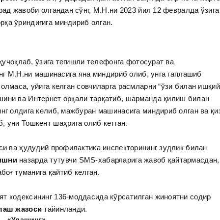
рад жавоби олгандан сўнг, М.Н.ни 2023 йил 12 февралда ўзига
рқа ўриндиғига миндириб олган.
 қучоқлаб, ўзига тегишли телефонга фотосурат ва
ўнг М.Н.ни машинасига яна миндириб олиб, унга гаплашиб
олмаса, уйига келган совчиларга расмларни “ўзи билан ишқий
шини ва Интернет орқали тарқатиб, шарманда қилиш билан
нг олдига келиб, мажбуран машинасига миндириб олган ва қи
, уни Тошкент шаҳрига олиб кетган.
аси ва ҳудудий профилактика инспекторининг зудлик билан
ишни
назарда тутувчи SMS-хабарларига жавоб қайтармасдан,
абоғ туманига қайтиб келган.
ят кодексининг 136-моддасида кўрсатилган жиноятни содир
клаш жазоси
тайинланди.
«Улашинг»