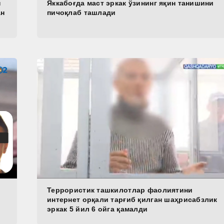
н
Яккабоғда маст эркак ўзининг яқин танишини
ан
пичоқлаб ташлади
Террористик ташкилотлар фаолиятини
интернет орқали тарғиб қилган шаҳрисабзлик
эркак 5 йил 6 ойга қамалди