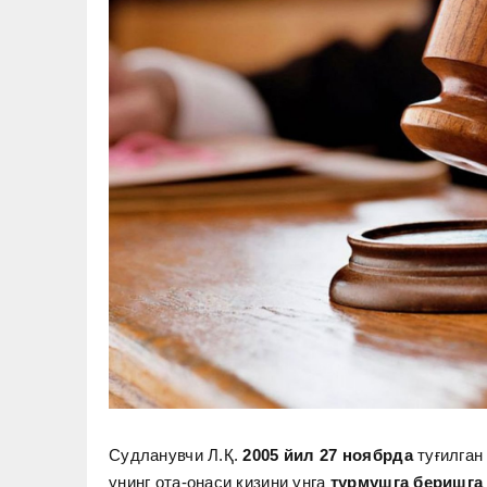
Судланувчи Л.Қ.
2005 йил 27 ноябрда
туғилган
унинг ота-онаси қизини унга
турмушга беришга