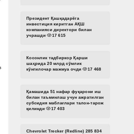
Президент Қашқадарёга
инвестиция киритган АҚШ
компанияси директори билан
учрашди
17 615
Косонлик тадбиркор Қарши
шаҳрида 20 млрд сўмлик
з
кўнгилочар мажмуа очди
17 468
Қамашида 51 нафар фуқарони иш
билан таъминлаш учун ажратилган
субсидия маблағлари талон-тарож
қилинди
17 403
Chevrolet Trecker (Redline) 285 834