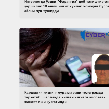
Интернетда ўзини "Фарангиз" деб таништирга
қаршилик 18 ёшли йигит кўйлак олмоқчи бўлг
аёлни чув туширди
Қаршилик қизнинг суратларини телеграмда
тарқатиб, шарманда қилган йигитга нисбатан
жиноят иши қўзғатилди