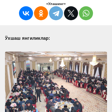
«Улашинг»
Ўхшаш янгиликлар: