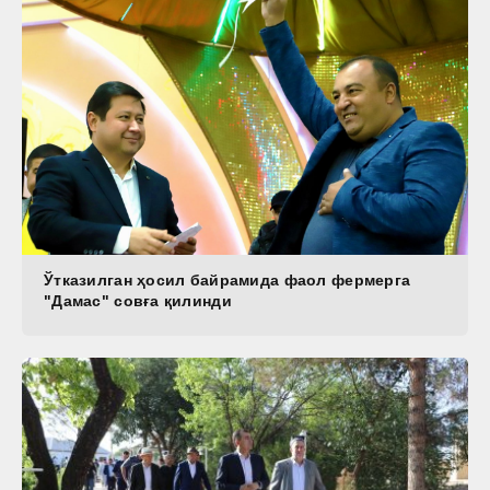
Ўтказилган ҳосил байрамида фаол фермерга
"Дамас" совға қилинди