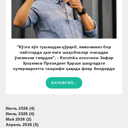
"Кўзга кўп тушишдан қўрқиб, имконимиз бор
пайтларда ҳам янги шаҳобчалар очишдан
ўзимизни тиярдик", - Korzinka асосчиси Зафар
Ҳошимов Президент Қарши шаҳридаги
супермаркетга ташрифи ҳақида фикр билдирди
БАТАФСИЛ...
Июль 2026 (4)
Июнь 2026 (4)
Май 2026 (2)
Апрель 2026 (5)