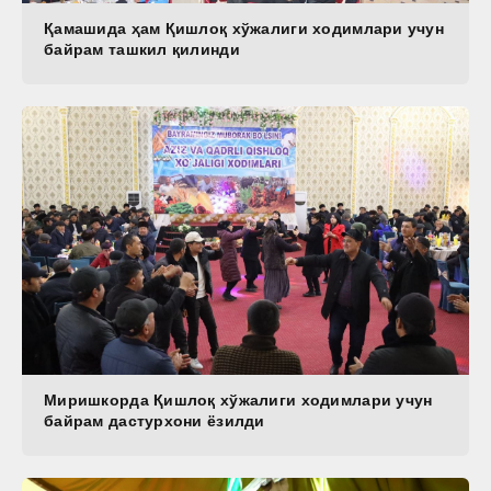
Қамашида ҳам Қишлоқ хўжалиги ходимлари учун
байрам ташкил қилинди
Миришкорда Қишлоқ хўжалиги ходимлари учун
байрам дастурхони ёзилди