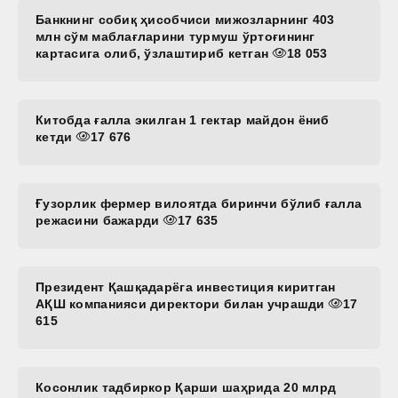
Банкнинг собиқ ҳисобчиси мижозларнинг 403
млн сўм маблағларини турмуш ўртоғининг
картасига олиб, ўзлаштириб кетган
18 053
Китобда ғалла экилган 1 гектар майдон ёниб
кетди
17 676
Ғузорлик фермер вилоятда биринчи бўлиб ғалла
режасини бажарди
17 635
Президент Қашқадарёга инвестиция киритган
АҚШ компанияси директори билан учрашди
17
615
Косонлик тадбиркор Қарши шаҳрида 20 млрд