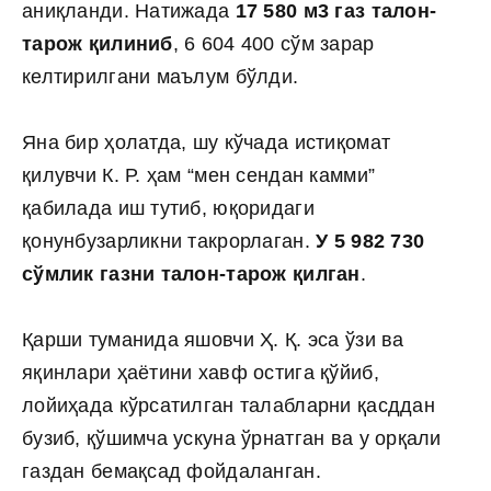
аниқланди. Натижада
17 580 м3 газ талон-
тарож қилиниб
, 6 604 400 сўм зарар
келтирилгани маълум бўлди.
Яна бир ҳолатда, шу кўчада истиқомат
қилувчи К. Р. ҳам “мен сендан камми”
қабилада иш тутиб, юқоридаги
қонунбузарликни такрорлаган.
У 5 982 730
сўмлик газни талон-тарож қилган
.
Қарши туманида яшовчи Ҳ. Қ. эса ўзи ва
яқинлари ҳаётини хавф остига қўйиб,
лойиҳада кўрсатилган талабларни қасддан
бузиб, қўшимча ускуна ўрнатган ва у орқали
газдан бемақсад фойдаланган.