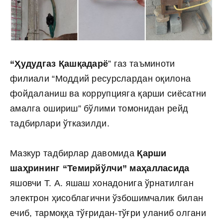
“Ҳудудгаз Қашқадарё
” газ таъминоти
филиали “Моддий ресурслардан оқилона
фойдаланиш ва коррупцияга қарши сиёсатни
амалга ошириш” бўлими томонидан рейд
тадбирлари ўтказилди.
Мазкур тадбирлар давомида
Қарши
шаҳрининг “Темирйўлчи” маҳалласида
яшовчи Т. А. яшаш хонадонига ўрнатилган
электрон ҳисоблагични ўзбошимчалик билан
ечиб, тармоққа тўғридан-тўғри уланиб олгани