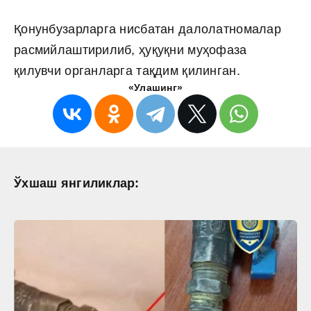
Қонунбузарларга нисбатан далолатномалар
расмийлаштирилиб, ҳуқуқни муҳофаза
қилувчи органларга тақдим қилинган.
«Улашинг»
Ўхшаш янгиликлар: