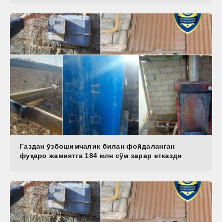
Газдан ўзбошимчалик билан фойдаланган
фуқаро жамиятга 184 млн сўм зарар етказди