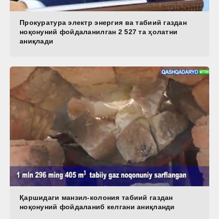
Прокуратура электр энергия ва табиий газдан
ноқонуний фойдаланилган 2 527 та ҳолатни
аниқлади
Қаршидаги манзил-колония табиий газдан
ноқонуний фойдаланиб келгани аниқланди