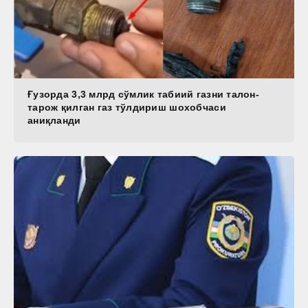
Ғузорда 3,3 млрд сўмлик табиий газни талон-
тарож қилган газ тўлдириш шохобчаси
аниқланди