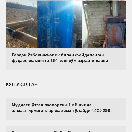
Газдан ўзбошимчалик билан фойдаланган
фуқаро жамиятга 184 млн сўм зарар етказди
КЎП ЎҚИЛГАН
Муддати ўтган паспортни 1 ой ичида
алмаштирмаганлар жарима тўлайди
25 299