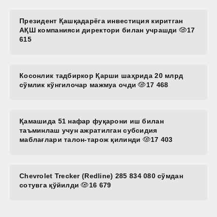
Президент Қашқадарёга инвестиция киритган
АҚШ компанияси директори билан учрашди
17
615
Косонлик тадбиркор Қарши шаҳрида 20 млрд
сўмлик кўнгилочар мажмуа очди
17 468
Қамашида 51 нафар фуқарони иш билан
таъминлаш учун ажратилган субсидия
маблағлари талон-тарож қилинди
17 403
Chevrolet Trecker (Redline) 285 834 080 сўмдан
сотувга қўйилди
16 679