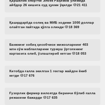
Қаршилик спортчи Элбек Раҳимов ўлимида
айбдор 26 кишига суд ҳукми ўқилди
21 411
Қашқадарёда солиқ ва МИБ ходими 1000 доллар
олаётган пайтида қўлга олинди
18 369
Банкнинг собиқ ҳисобчиси мижозларнинг 403
млн сўм маблағларини турмуш ўртоғининг
картасига олиб, ўзлаштириб кетган
18 053
Китобда ғалла экилган 1 гектар майдон ёниб
кетди
17 676
Ғузорлик фермер вилоятда биринчи бўлиб ғалла
режасини бажарди
17 635