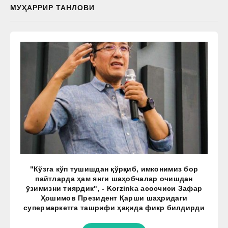
МУҲАРРИР ТАНЛОВИ
"Кўзга кўп тушишдан қўрқиб, имконимиз бор
пайтларда ҳам янги шаҳобчалар очишдан
ўзимизни тиярдик", - Korzinka асосчиси Зафар
Ҳошимов Президент Қарши шаҳридаги
супермаркетга ташрифи ҳақида фикр билдирди