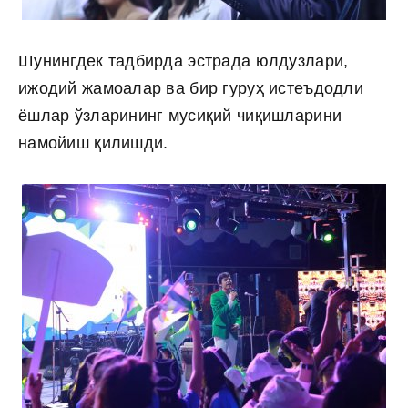
Шунингдек тадбирда эстрада юлдузлари,
ижодий жамоалар ва бир гуруҳ истеъдодли
ёшлар ўзларининг мусиқий чиқишларини
намойиш қилишди.