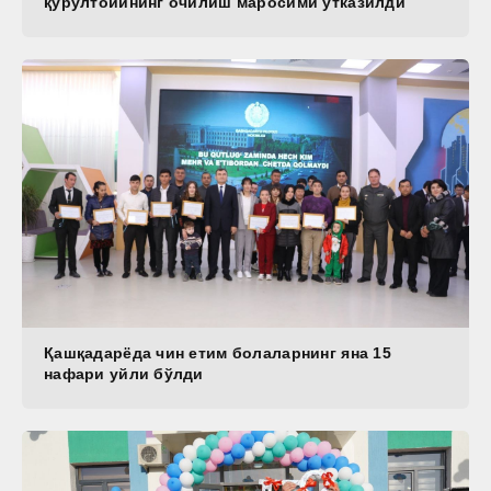
қурултойининг очилиш маросими ўтказилди
Қашқадарёда чин етим болаларнинг яна 15
нафари уйли бўлди