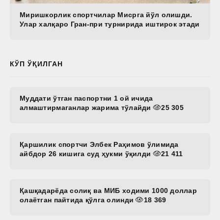
Миришкорлик спортчилар Мисрга йўл олишди.
Улар халқаро Гран-при турнирида иштирок этади
КЎП ЎҚИЛГАН
Муддати ўтган паспортни 1 ой ичида
алмаштирмаганлар жарима тўлайди
25 305
Қаршилик спортчи Элбек Раҳимов ўлимида
айбдор 26 кишига суд ҳукми ўқилди
21 411
Қашқадарёда солиқ ва МИБ ходими 1000 доллар
олаётган пайтида қўлга олинди
18 369