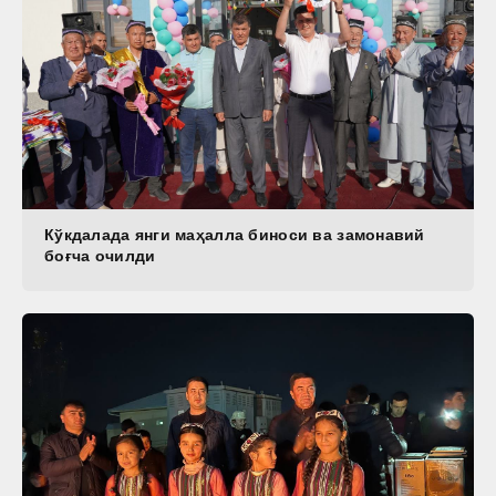
Кўкдалада янги маҳалла биноси ва замонавий
боғча очилди