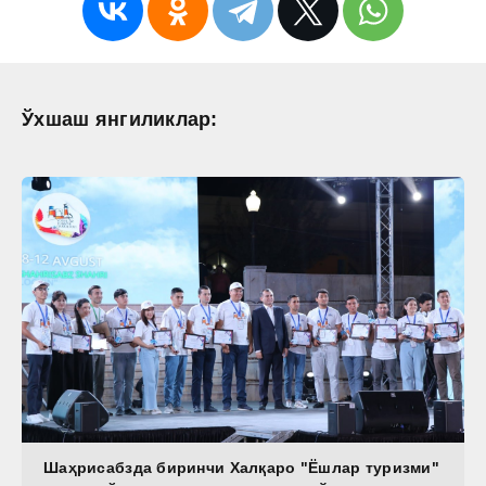
Ўхшаш янгиликлар:
Шаҳрисабзда биринчи Халқаро "Ёшлар туризми"