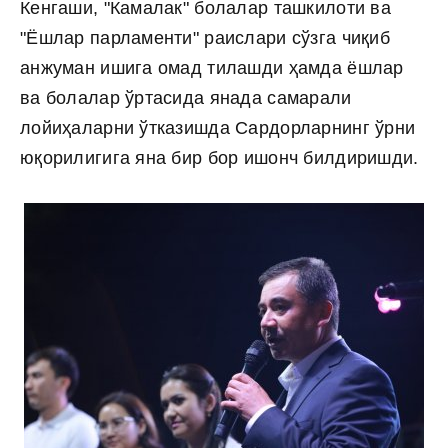
Кенгаши, "Камалак" болалар ташкилоти ва
"Ёшлар парламенти" раислари сўзга чиқиб
анжуман ишига омад тилашди ҳамда ёшлар
ва болалар ўртасида янада самарали
лойиҳаларни ўтказишда Сардорларнинг ўрни
юқорилигига яна бир бор ишонч билдиришди.