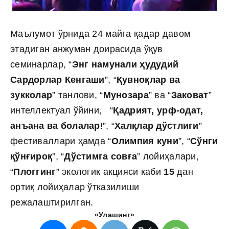
Маълумот ўрнида 24 майга қадар давом
этадиган анжуман доирасида ўқув
семинарлар, “
Энг намунали ҳудудий
Сардорлар Кенгаши
”, “
Қувноқлар ва
зукколар
” танлови, “
Мунозара
” ва “
Заковат
”
интеллектуал ўйини, “
Қадрият, урф-одат,
анъана ва болалар
!”, “
Халқлар дўстлиги
”
фестиваллари ҳамда “
Олимпия куни
”, “
Сўнги
қўнғироқ
”, “
Дўстимга совға
” лойиҳалари,
“
Плоггинг
” экологик акцияси каби
15
дан
ортиқ лойиҳалар ўтказилиши
режалаштирилган.
«Улашинг»