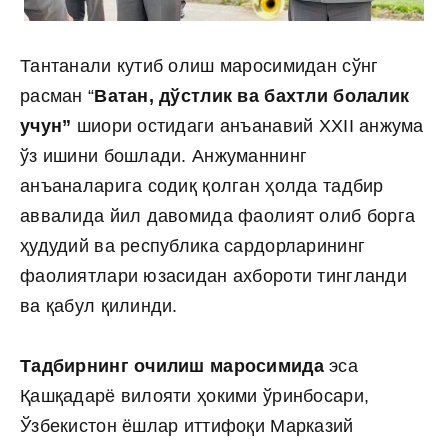
Тантанали кутиб олиш маросимидан сўнг
расман “
Ватан, дўстлик ва бахтли болалик
учун”
шиори остидаги анъанавий ХХII анжума
ўз ишини бошлади. Анжуманнинг
анъаналарига содиқ қолган ҳолда тадбир
аввалида йил давомида фаолият олиб борга
ҳудудий ва республика сардорларининг
фаолиятлари юзасидан ахбороти тингланди
ва қабул қилинди.
Тадбирнинг очилиш маросимида
эса
Қашқадарё вилояти ҳокими ўринбосари,
Ўзбекистон ёшлар иттифоқи Марказий