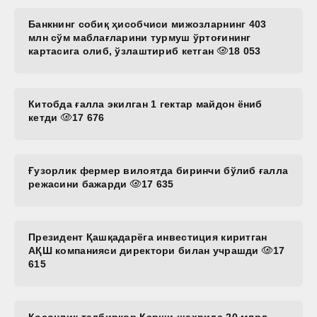
Банкнинг собиқ ҳисобчиси мижозларнинг 403
млн сўм маблағларини турмуш ўртоғининг
картасига олиб, ўзлаштириб кетган
18 053
Китобда ғалла экилган 1 гектар майдон ёниб
кетди
17 676
Ғузорлик фермер вилоятда биринчи бўлиб ғалла
режасини бажарди
17 635
Президент Қашқадарёга инвестиция киритган
АҚШ компанияси директори билан учрашди
17
615
Косонлик тадбиркор Қарши шаҳрида 20 млрд