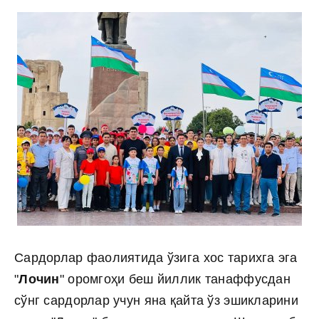
Сардорлар фаолиятида ўзига хос тарихга эга
"
Лочин
" оромгоҳи беш йиллик танаффусдан
сўнг сардорлар учун яна қайта ўз эшикларини