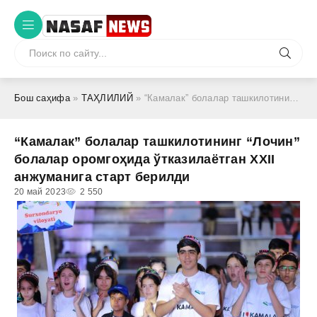
Бош саҳифа
»
ТАҲЛИЛИЙ
» “Камалак” болалар ташкилотининг “Лочин” болалар оромгоҳида ўтказилаётган ХХII анжуманига старт берилди
“Камалак” болалар ташкилотининг “Лочин”
болалар оромгоҳида ўтказилаётган ХХII
анжуманига старт берилди
20 май 2023
2 550