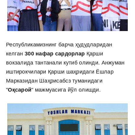
Республикамизнинг барча ҳудудларидан
келган
300 нафар сардорлар
Қарши
вокзалида тантанали кутиб олинди. Анжуман
иштирокчилари Қарши шаҳридаги Ёшлар
Марказидан Шаҳрисабсз туманидаги
"
Оқсарой
" мажмуасига йўл олишди.