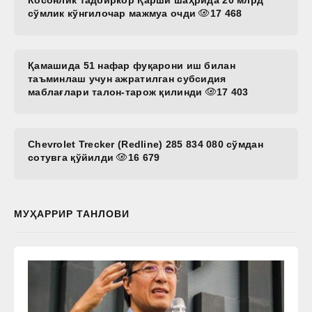
сўмлик кўнгилочар мажмуа очди
17 468
Қамашида 51 нафар фуқарони иш билан
таъминлаш учун ажратилган субсидия
маблағлари талон-тарож қилинди
17 403
Chevrolet Trecker (Redline) 285 834 080 сўмдан
сотувга қўйилди
16 679
МУҲАРРИР ТАНЛОВИ