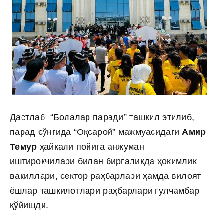
Дастлаб “Болалар паради” ташкил этилиб,
парад сўнгида “Оқсарой” мажмуасидаги
Амир
Темур
ҳайкали пойига анжуман
иштирокчилари билан биргаликда ҳокимлик
вакиллари, сектор раҳбарлари ҳамда вилоят
ёшлар ташкилотлари раҳбарлари гулчамбар
қўйишди.