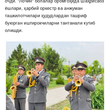
очди. "Лочин" болалар оромгоҳида Шаҳрисабз
ёшлари, ҳарбий оркестр ва анжуман
ташкилотчилари ҳудудлардан ташриф
буюрган иштирокчиларни тантанали кутиб
олишди.