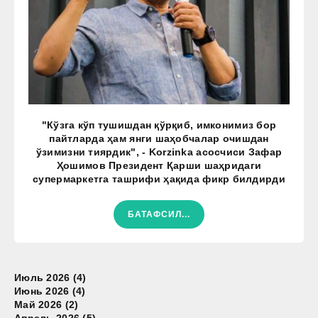
"Кўзга кўп тушишдан қўрқиб, имконимиз бор
пайтларда ҳам янги шаҳобчалар очишдан
ўзимизни тиярдик", - Korzinka асосчиси Зафар
Ҳошимов Президент Қарши шаҳридаги
супермаркетга ташрифи ҳақида фикр билдирди
БАТАФСИЛ...
Июль 2026 (4)
Июнь 2026 (4)
Май 2026 (2)
Апрель 2026 (5)