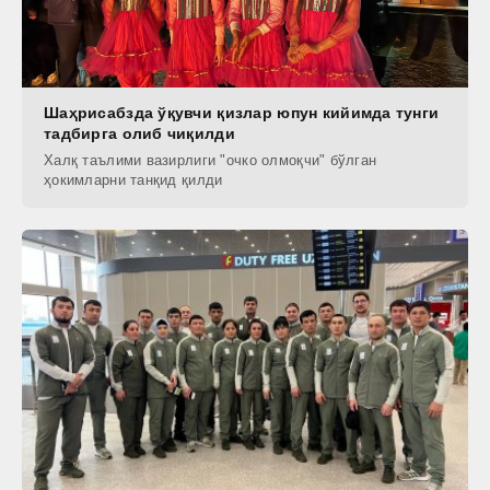
Шаҳрисабзда ўқувчи қизлар юпун кийимда тунги
тадбирга олиб чиқилди
Халқ таълими вазирлиги "очко олмоқчи" бўлган
ҳокимларни танқид қилди