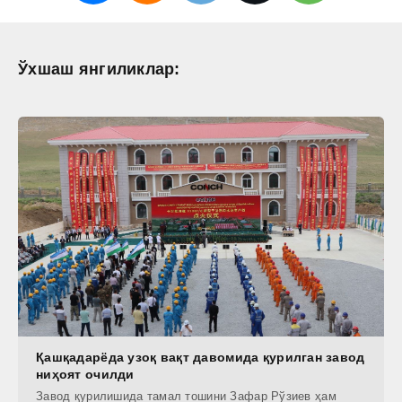
Ўхшаш янгиликлар:
Қашқадарёда узоқ вақт давомида қурилган завод
ниҳоят очилди
Завод қурилишида тамал тошини Зафар Рўзиев ҳам