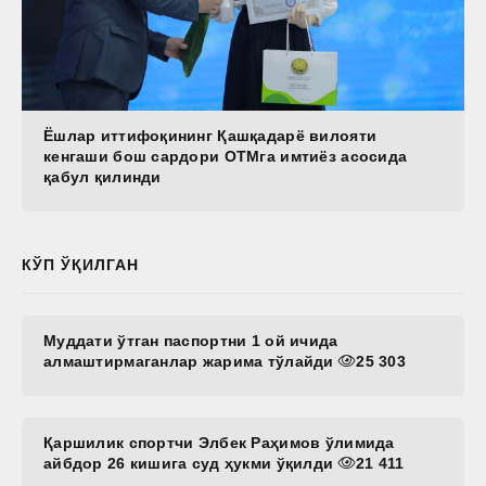
Ёшлар иттифоқининг Қашқадарё вилояти
кенгаши бош сардори ОТМга имтиёз асосида
қабул қилинди
КЎП ЎҚИЛГАН
Муддати ўтган паспортни 1 ой ичида
алмаштирмаганлар жарима тўлайди
25 303
Қаршилик спортчи Элбек Раҳимов ўлимида
айбдор 26 кишига суд ҳукми ўқилди
21 411