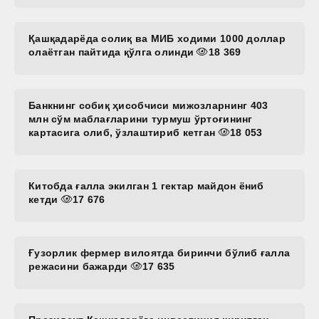
Қашқадарёда солиқ ва МИБ ходими 1000 доллар
олаётган пайтида қўлга олинди
18 369
Банкнинг собиқ ҳисобчиси мижозларнинг 403
млн сўм маблағларини турмуш ўртоғининг
картасига олиб, ўзлаштириб кетган
18 053
Китобда ғалла экилган 1 гектар майдон ёниб
кетди
17 676
Ғузорлик фермер вилоятда биринчи бўлиб ғалла
режасини бажарди
17 635