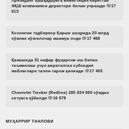
Президент Қашқадарёга инвестиция киритган
АҚШ компанияси директори билан учрашди
17
615
Косонлик тадбиркор Қарши шаҳрида 20 млрд
сўмлик кўнгилочар мажмуа очди
17 468
Қамашида 51 нафар фуқарони иш билан
таъминлаш учун ажратилган субсидия
маблағлари талон-тарож қилинди
17 403
Chevrolet Trecker (Redline) 285 834 080 сўмдан
сотувга қўйилди
16 679
МУҲАРРИР ТАНЛОВИ