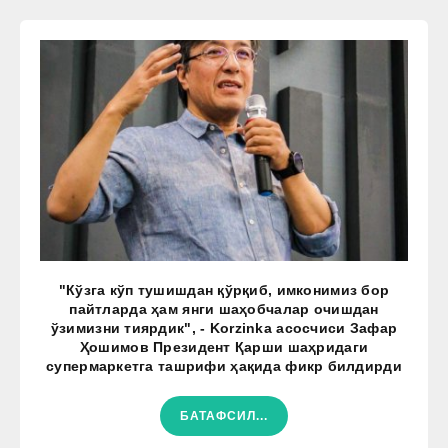
"Кўзга кўп тушишдан қўрқиб, имконимиз бор
пайтларда ҳам янги шаҳобчалар очишдан
ўзимизни тиярдик", - Korzinka асосчиси Зафар
Ҳошимов Президент Қарши шаҳридаги
супермаркетга ташрифи ҳақида фикр билдирди
БАТАФСИЛ...