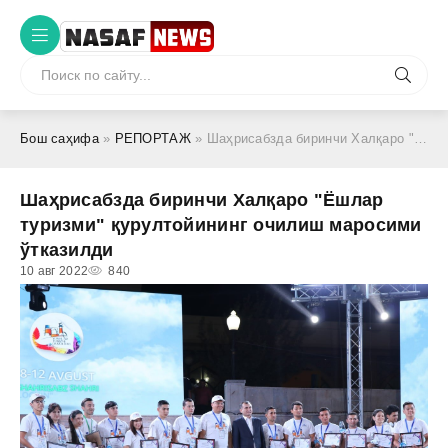
Бош саҳифа
»
РЕПОРТАЖ
» Шаҳрисабзда биринчи Халқаро "Ёшлар туризми" қурултойининг очилиш маросими ўтказилди
Шаҳрисабзда биринчи Халқаро "Ёшлар
туризми" қурултойининг очилиш маросими
ўтказилди
10 авг 2022
840