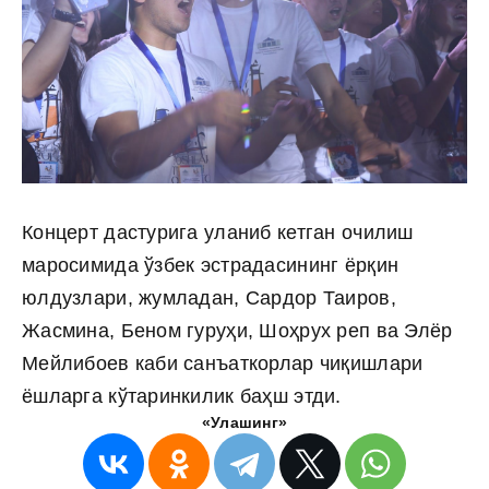
Концерт дастурига уланиб кетган очилиш
маросимида ўзбек эстрадасининг ёрқин
юлдузлари, жумладан, Сардор Таиров,
Жасмина, Беном гуруҳи, Шоҳрух реп ва Элёр
Мейлибоев каби санъаткорлар чиқишлари
ёшларга кўтаринкилик баҳш этди.
«Улашинг»