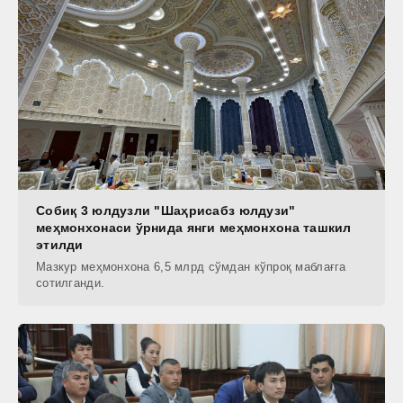
Собиқ 3 юлдузли "Шаҳрисабз юлдузи"
меҳмонхонаси ўрнида янги меҳмонхона ташкил
этилди
Мазкур меҳмонхона 6,5 млрд сўмдан кўпроқ маблағга
сотилганди.