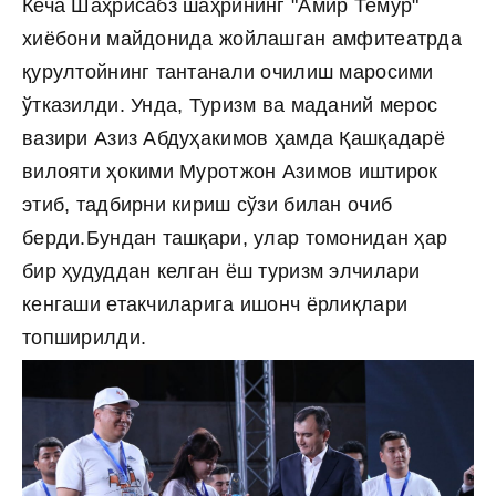
Кеча Шаҳрисабз шаҳрининг "Амир Темур"
хиёбони майдонида жойлашган амфитеатрда
қурултойнинг тантанали очилиш маросими
ўтказилди. Унда, Туризм ва маданий мерос
вазири Азиз Абдуҳакимов ҳамда Қашқадарё
вилояти ҳокими Муротжон Азимов иштирок
этиб, тадбирни кириш сўзи билан очиб
берди.
Бундан ташқари, улар томонидан ҳар
бир ҳудуддан келган ёш туризм элчилари
кенгаши етакчиларига ишонч ёрлиқлари
топширилди.