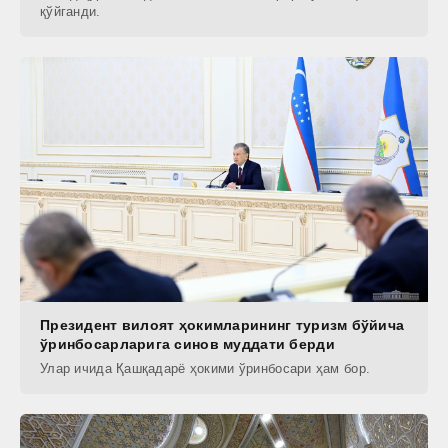
қўйганди.
Президент вилоят ҳокимларининг туризм бўйича
ўринбосарларига синов муддати берди
Улар ичида Қашқадарё ҳокими ўринбосари ҳам бор.