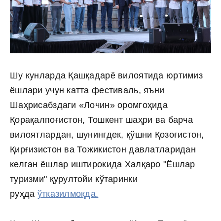
Шу кунларда Қашқадарё вилоятида юртимиз
ёшлари учун катта фестиваль, яъни
Шаҳрисабздаги «Лочин» оромгоҳида
Қорақалпоғистон, Тошкент шаҳри ва барча
вилоятлардан, шунингдек, қўшни Қозоғистон,
Қирғизистон ва Тожикистон давлатларидан
келган ёшлар иштирокида Халқаро "Ёшлар
туризми" қурултойи кўтаринки
руҳда
ўтказилмоқда.