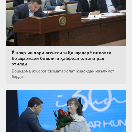
Ёшлар ишлари агентлиги Қашқадарё вилояти
бошқармаси бошлиғи ҳайфсан олгани рад
этилди
Бошқарма ахборот хизмати ҳолат юзасидан маълумот
берди.