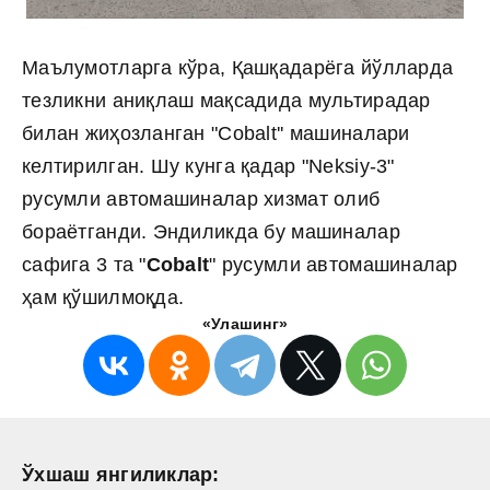
Маълумотларга кўра, Қашқадарёга йўлларда
тезликни аниқлаш мақсадида мультирадар
билан жиҳозланган "Cobalt'' машиналари
келтирилган. Шу кунга қадар "Neksiy-3"
русумли автомашиналар хизмат олиб
бораётганди. Эндиликда бу машиналар
сафига 3 та "
Cobalt
" русумли автомашиналар
ҳам қўшилмоқда.
«Улашинг»
Ўхшаш янгиликлар: