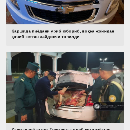
Қаршида пиёдани уриб юбориб, воқеа жойидан
қочиб кетган ҳайдовчи топилди
Қашқадарёда яна Тошкентга олиб кетилаётган