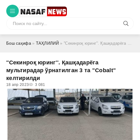
Бош саҳифа
»
ТАҲЛИЛИЙ
» ''Секинроқ юринг''. Қашқадарёга мультирадар ўрнатилган 3 та "Cobalt" келтирилди
''Секинроқ юринг''. Қашқадарёга
мультирадар ўрнатилган 3 та "Cobalt"
келтирилди
18 апр 2023
3 081