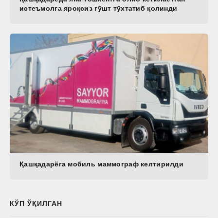
истеъмолга яроқсиз гўшт тўхтатиб қолинди
Қашқадарёга мобиль маммограф келтирилди
КЎП ЎҚИЛГАН