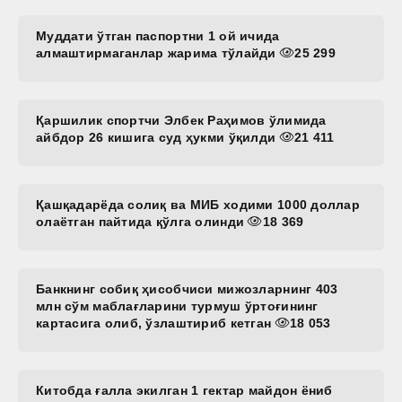
Муддати ўтган паспортни 1 ой ичида
алмаштирмаганлар жарима тўлайди
25 299
Қаршилик спортчи Элбек Раҳимов ўлимида
айбдор 26 кишига суд ҳукми ўқилди
21 411
Қашқадарёда солиқ ва МИБ ходими 1000 доллар
олаётган пайтида қўлга олинди
18 369
Банкнинг собиқ ҳисобчиси мижозларнинг 403
млн сўм маблағларини турмуш ўртоғининг
картасига олиб, ўзлаштириб кетган
18 053
Китобда ғалла экилган 1 гектар майдон ёниб