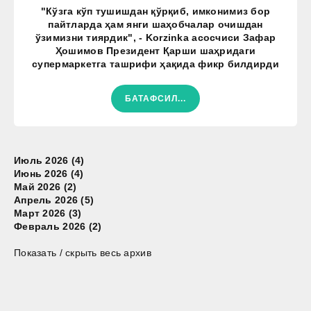
"Кўзга кўп тушишдан қўрқиб, имконимиз бор
пайтларда ҳам янги шаҳобчалар очишдан
ўзимизни тиярдик", - Korzinka асосчиси Зафар
Ҳошимов Президент Қарши шаҳридаги
супермаркетга ташрифи ҳақида фикр билдирди
БАТАФСИЛ...
Июль 2026 (4)
Июнь 2026 (4)
Май 2026 (2)
Апрель 2026 (5)
Март 2026 (3)
Февраль 2026 (2)
Показать / скрыть весь архив