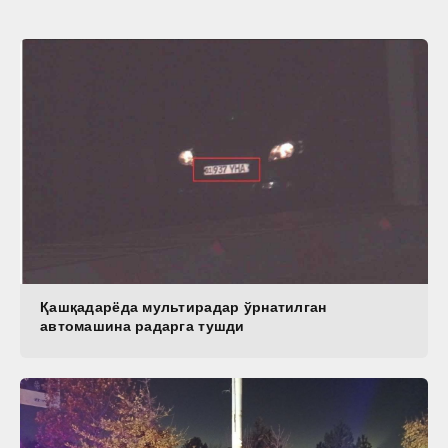
Қашқадарёда мультирадар ўрнатилган
автомашина радарга тушди