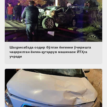
Шаҳрисабзда содир бўлган ёнғинни ўчиришга
чақирилган ёнғин-қутқарув машинаси ЙТҲга
учради