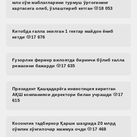
млн сўм маблағларини турмуш ўртоғининг
картасига олиб, ўзлаштириб кетган
18 053
Китобда ғалла экилган 1 гектар майдон ёниб
кетди
17 676
Ғузорлик фермер вилоятда биринчи бўлиб ғалла
режасини бажарди
17 635
Президент Қашқадарёга инвестиция киритган
АҚШ компанияси директори билан учрашди
17
615
Косонлик тадбиркор Қарши шаҳрида 20 млрд
сўмлик кўнгилочар мажмуа очди
17 468