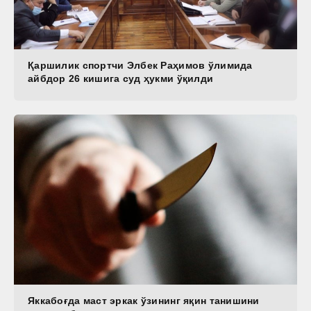
Қаршилик спортчи Элбек Раҳимов ўлимида
айбдор 26 кишига суд ҳукми ўқилди
Яккабоғда маст эркак ўзининг яқин танишини