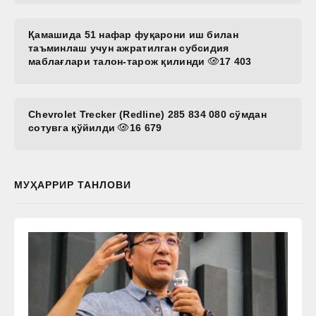
Қамашида 51 нафар фуқарони иш билан
таъминлаш учун ажратилган субсидия
маблағлари талон-тарож қилинди
17 403
Chevrolet Trecker (Redline) 285 834 080 сўмдан
сотувга қўйилди
16 679
МУҲАРРИР ТАНЛОВИ