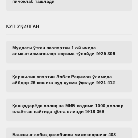
пичоқлаб ташлади
КЎП ЎҚИЛГАН
Муддати ўтган паспортни 1 ой ичида
алмаштирмаганлар жарима тўлайди
25 309
Қаршилик спортчи Элбек Раҳимов ўлимида
айбдор 26 кишига суд ҳукми ўқилди
21 412
Қашқадарёда солиқ ва МИБ ходими 1000 доллар
олаётган пайтида қўлга олинди
18 369
Банкнинг собиқ ҳисобчиси мижозларнинг 403