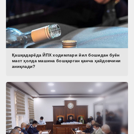
Қашқадарёда ЙПХ ходимлари йил бошидан буён
маст ҳолда машина бошқарган қанча ҳайдовчини
аниқлади?