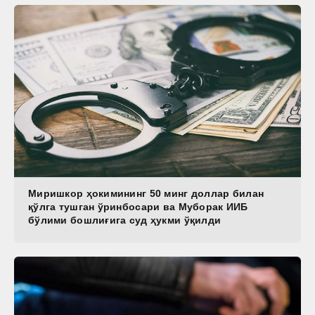
Миришкор ҳокимининг 50 минг доллар билан
қўлга тушган ўринбосари ва Муборак ИИБ
бўлими бошлиғига суд ҳукми ўқилди