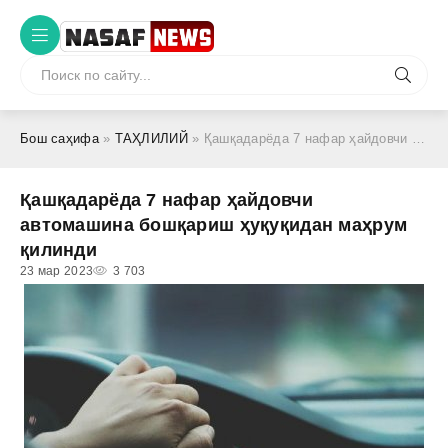
Бош саҳифа
»
ТАҲЛИЛИЙ
» Қашқадарёда 7 нафар ҳайдовчи автомашина бошқариш ҳуқуқидан маҳрум қилинди
Қашқадарёда 7 нафар ҳайдовчи
автомашина бошқариш ҳуқуқидан маҳрум
қилинди
23 мар 2023
3 703