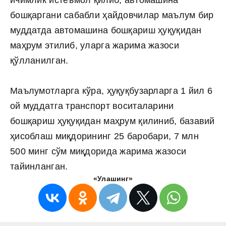
ичимлик истеъмол қилиб, автомашина
бошқаргани сабабли ҳайдовчилар маълум бир
муддатда автомашина бошқариш ҳуқуқидан
маҳрум этилиб, уларга жарима жазоси
қўлланилган.
Маълумотларга кўра, ҳуқуқбузарларга 1 йил 6
ой муддатга транспорт воситаларини
бошқариш ҳуқуқидан маҳрум қилиниб, базавий
ҳисоблаш миқдорининг 25 баробари, 7 млн
500 минг сўм миқдорида жарима жазоси
тайинланган.
«Улашинг»