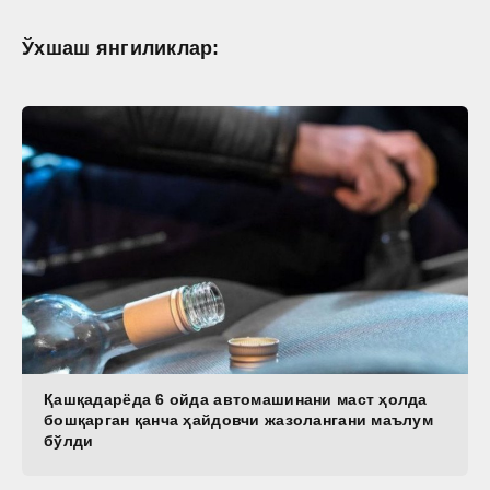
Ўхшаш янгиликлар:
Қашқадарёда 6 ойда автомашинани маст ҳолда
бошқарган қанча ҳайдовчи жазолангани маълум
бўлди