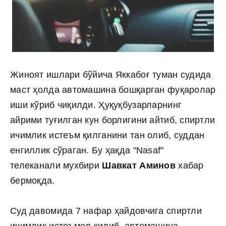
Жиноят ишлари бўйича Яккабоғ туман судида
маст ҳолда автомашина бошқарган фуқаролар
иши кўриб чиқилди. Ҳуқуқбузарларнинг
айрими туғилган кун борлигини айтиб, спиртли
ичимлик истеъм қилганини тан олиб, суддан
енгиллик сўраган. Бу ҳақда "Nasaf"
телеканали мухбири
Шавкат Аминов
хабар
бермоқда.
Суд давомида 7 нафар ҳайдовчига спиртли