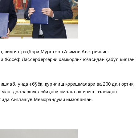
, вилоят раҳбари Муротжон Азимов Австриянинг
 Жосеф Лассербергерни ҳамкорлик юзасидан қабул қилган
 ишлаб, ундан бўёқ, қурилиш қоришмалари ва 200 дан ортиқ
 млн. долларлик лойиҳани амалга ошириш юзасидан
асида Англашув Меморандуми имзоланган.