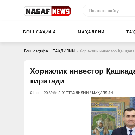
БОШ САҲИФА
МАҲАЛЛИЙ
ТА
Бош саҳифа
»
ТАҲЛИЛИЙ
» Хорижлик инвестор Қашқада
Хорижлик инвестор Қашқада
киритади
01 фев 2023
2 917
ТАҲЛИЛИЙ / МАҲАЛЛИЙ