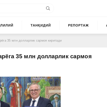
ҲЛИЛИЙ
ТАНҚИДИЙ
РЕПОРТАЖ
рёга 35 млн долларлик сармоя киритади
рёга 35 млн долларлик сармоя