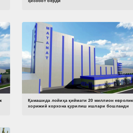
ҳисобот берди
к
Қамашида лойиҳа қиймати 20 миллион евроли
хорижий корхона қурилиш ишлари бошланди