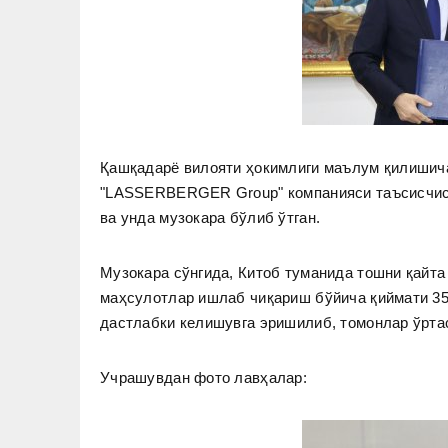
Қашқадарё вилояти ҳокимлиги маълум қилишича
"LASSERBERGER Group" компанияси таъсисчиси
ва унда музокара бўлиб ўтган.
Музокара сўнгида, Китоб туманида тошни қайта
маҳсулотлар ишлаб чиқариш бўйича қиймати 35
дастлабки келишувга эришилиб, томонлар ўрт
Учрашувдан фото лавҳалар: