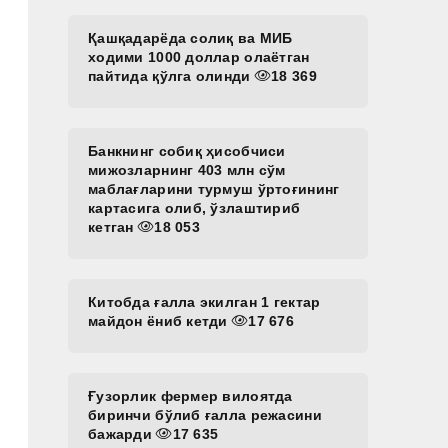
Қашқадарёда солиқ ва МИБ
ходими 1000 доллар олаётган
пайтида қўлга олинди
18 369
Банкнинг собиқ ҳисобчиси
мижозларнинг 403 млн сўм
маблағларини турмуш ўртоғининг
картасига олиб, ўзлаштириб
кетган
18 053
Китобда ғалла экилган 1 гектар
майдон ёниб кетди
17 676
Ғузорлик фермер вилоятда
биринчи бўлиб ғалла режасини
бажарди
17 635