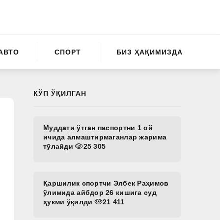
АВТО
СПОРТ
БИЗ ҲАҚИМИЗДА
КЎП ЎҚИЛГАН
Муддати ўтган паспортни 1 ой
ичида алмаштирмаганлар жарима
тўлайди
25 305
Қаршилик спортчи Элбек Раҳимов
ўлимида айбдор 26 кишига суд
ҳукми ўқилди
21 411