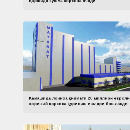
Қаршида қўшма корхона очади
Қамашида лойиҳа қиймати 20 миллион евроли
хорижий корхона қурилиш ишлари бошланди