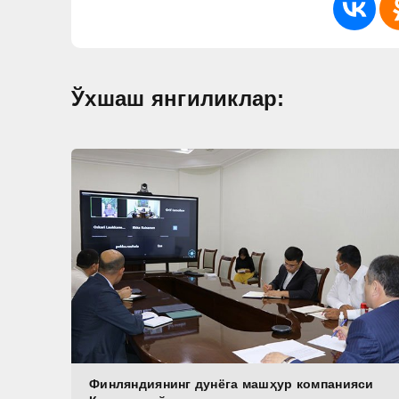
Ўхшаш янгиликлар:
Финляндиянинг дунёга машҳур компанияси