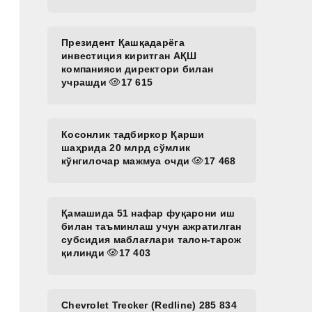
Президент Қашқадарёга
инвестиция киритган АҚШ
компанияси директори билан
учрашди
17 615
Косонлик тадбиркор Қарши
шаҳрида 20 млрд сўмлик
кўнгилочар мажмуа очди
17 468
Қамашида 51 нафар фуқарони иш
билан таъминлаш учун ажратилган
субсидия маблағлари талон-тарож
қилинди
17 403
Chevrolet Trecker (Redline) 285 834