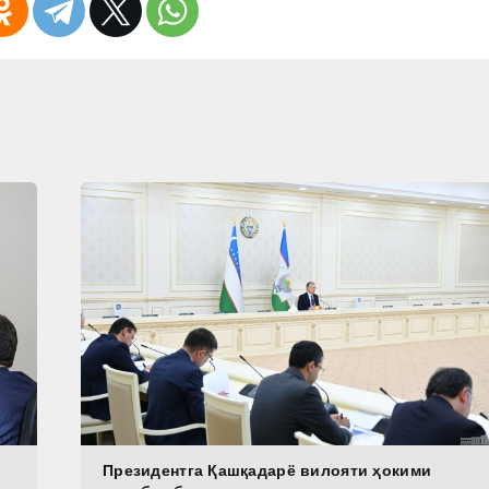
Президентга Қашқадарё вилояти ҳокими