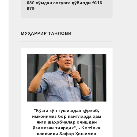
080 сўмдан сотувга қўйилди
16
679
МУҲАРРИР ТАНЛОВИ
"Кўзга кўп тушишдан қўрқиб,
имконимиз бор пайтларда ҳам
янги шаҳобчалар очишдан
ўзимизни тиярдик", - Korzinka
асосчиси Зафар Ҳошимов