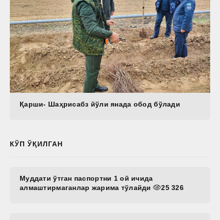
Қарши- Шаҳрисабз йўли янада обод бўлади
КЎП ЎҚИЛГАН
Муддати ўтган паспортни 1 ой ичида
алмаштирмаганлар жарима тўлайди
25 326