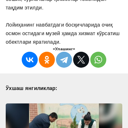
тақдим этилди.
Лойиҳанинг навбатдаги босқичларида очиқ
осмон остидаги музей ҳамда хизмат кўрсатиш
обектлари яратилади.
«Улашинг»
Ўхшаш янгиликлар: