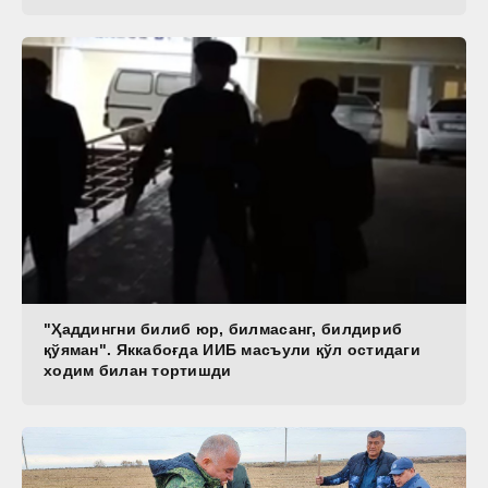
"Ҳаддингни билиб юр, билмасанг, билдириб
қўяман". Яккабоғда ИИБ масъули қўл остидаги
ходим билан тортишди