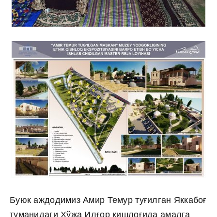
Буюк аждодимиз Амир Темур туғилган Яккабоғ
туманидаги Хўжа Илғор қишлоғида амалга