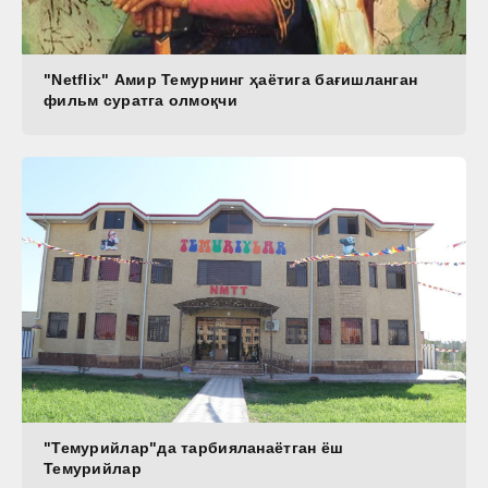
"Netflix" Амир Темурнинг ҳаётига бағишланган
фильм суратга олмоқчи
"Темурийлар"да тарбияланаётган ёш
Темурийлар