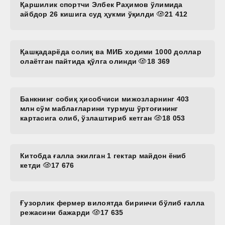
Қаршилик спортчи Элбек Раҳимов ўлимида
айбдор 26 кишига суд ҳукми ўқилди
21 412
Қашқадарёда солиқ ва МИБ ходими 1000 доллар
олаётган пайтида қўлга олинди
18 369
Банкнинг собиқ ҳисобчиси мижозларнинг 403
млн сўм маблағларини турмуш ўртоғининг
картасига олиб, ўзлаштириб кетган
18 053
Китобда ғалла экилган 1 гектар майдон ёниб
кетди
17 676
Ғузорлик фермер вилоятда биринчи бўлиб ғалла
режасини бажарди
17 635