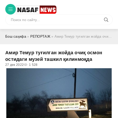
Бош саҳифа
»
РЕПОРТАЖ
» Амир Темур туғилган жойда очиқ осмон остидаги музей ташкил қилинмоқда
Амир Темур туғилган жойда очиқ осмон
остидаги музей ташкил қилинмоқда
27 дек 2022
1 528