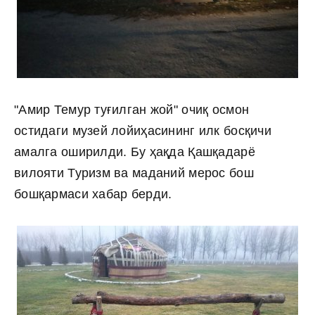
"Амир Темур туғилган жой" очиқ осмон
остидаги музей лойиҳасининг илк босқичи
амалга оширилди. Бу ҳақда Қашқадарё
вилояти Туризм ва маданий мерос бош
бошқармаси хабар берди.