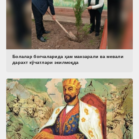
Болалар боғчаларида ҳам манзарали ва мевали
дарахт кўчатлари экилмоқда