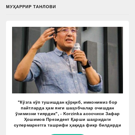
МУҲАРРИР ТАНЛОВИ
"Кўзга кўп тушишдан қўрқиб, имконимиз бор
пайтларда ҳам янги шаҳобчалар очишдан
ўзимизни тиярдик", - Korzinka асосчиси Зафар
Ҳошимов Президент Қарши шаҳридаги
супермаркетга ташрифи ҳақида фикр билдирди