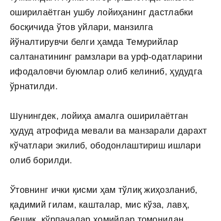
оширилаётган ушбу лойиҳанинг дастлабки
босқичида ўтов уйлари, манзилга
йўналтирувчи белги ҳамда Темурийлар
салтанатининг рамзлари ва урф-одатларини
ифодаловчи буюмлар олиб келиниб, ҳудудга
ўрнатилди.
Шунингдек, лойиҳа амалга оширилаётган
ҳудуд атрофида мевали ва манзарали дарахт
кўчатлари экилиб, ободонлаштириш ишлари
олиб борилди.
Ўтовнинг ички қисми ҳам тўлиқ жиҳозланиб,
қадимий гилам, кашталар, мис кўза, лавҳ,
бешик, кўрпачалар ҳомийлар томонидан