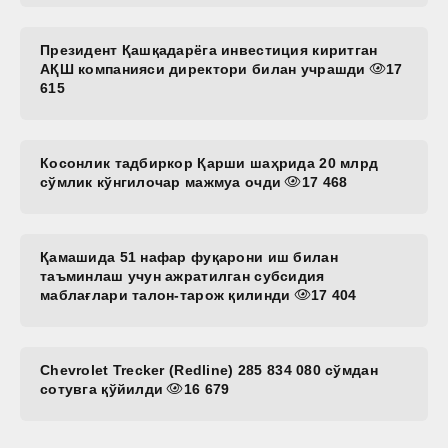
Президент Қашқадарёга инвестиция киритган
АҚШ компанияси директори билан учрашди
17
615
Косонлик тадбиркор Қарши шаҳрида 20 млрд
сўмлик кўнгилочар мажмуа очди
17 468
Қамашида 51 нафар фуқарони иш билан
таъминлаш учун ажратилган субсидия
маблағлари талон-тарож қилинди
17 404
Chevrolet Trecker (Redline) 285 834 080 сўмдан
сотувга қўйилди
16 679