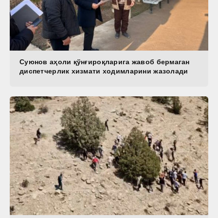
Суюнов аҳоли қўнғироқларига жавоб бермаган
диспетчерлик хизмати ходимларини жазолади