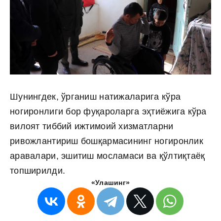
Шунингдек, ўрганиш натижаларига кўра
ногиронлиги бор фуқароларга эҳтиёжига кўра
вилоят тиббий ижтимоий хизматларни
ривожлантириш бошқармасининг ногиронлик
аравалари, эшитиш мосламаси ва қўлтиқтаёқ
топширилди.
«Улашинг»