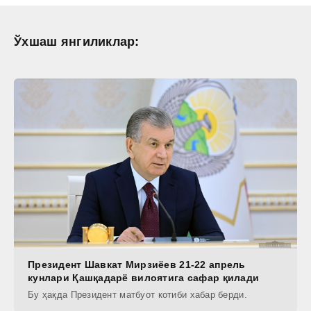
Ўхшаш янгиликлар:
Президент Шавкат Мирзиёев 21-22 апрель
кунлари Қашқадарё вилоятига сафар қилади
Бу ҳақда Президент матбуот котиби хабар берди.