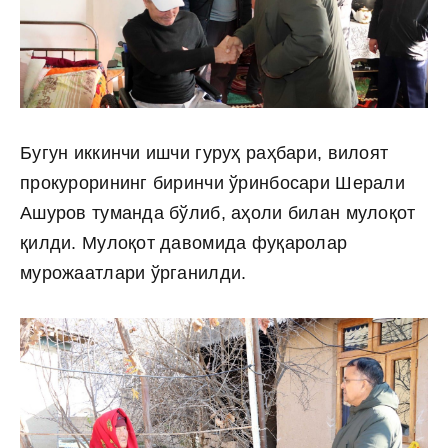
Бугун иккинчи ишчи гуруҳ раҳбари, вилоят
прокурорининг биринчи ўринбосари Шерали
Ашуров туманда бўлиб, аҳоли билан мулоқот
қилди. Мулоқот давомида фуқаролар
мурожаатлари ўрганилди.