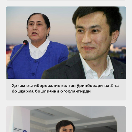
Ҳоким эътиборсизлик қилган ўринбосари ва 2 та
бошқарма бошлиғини огоҳлантирди