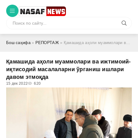
Бош саҳифа
»
РЕПОРТАЖ
» Қамашида аҳоли муаммолари ва ижтимоий-иқтисодий масалаларни ўрганиш ишлари давом этмоқда
Қамашида аҳоли муаммолари ва ижтимоий-
иқтисодий масалаларни ўрганиш ишлари
давом этмоқда
15 дек 2022
620