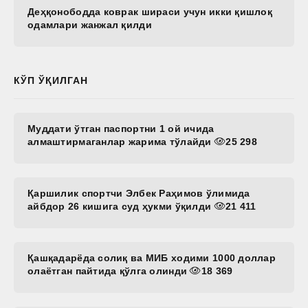
Деҳқонободда коврак шираси учун икки қишлоқ
одамлари жанжал қилди
КЎП ЎҚИЛГАН
Муддати ўтган паспортни 1 ой ичида
алмаштирмаганлар жарима тўлайди
25 298
Қаршилик спортчи Элбек Раҳимов ўлимида
айбдор 26 кишига суд ҳукми ўқилди
21 411
Қашқадарёда солиқ ва МИБ ходими 1000 доллар
олаётган пайтида қўлга олинди
18 369