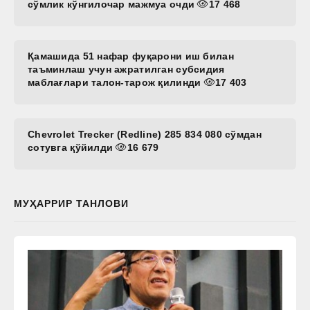
сўмлик кўнгилочар мажмуа очди
17 468
Қамашида 51 нафар фуқарони иш билан
таъминлаш учун ажратилган субсидия
маблағлари талон-тарож қилинди
17 403
Chevrolet Trecker (Redline) 285 834 080 сўмдан
сотувга қўйилди
16 679
МУҲАРРИР ТАНЛОВИ