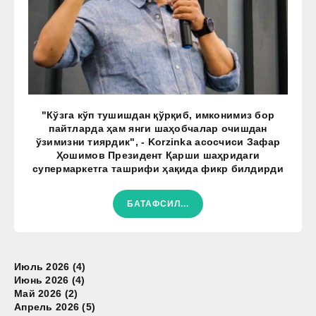
"Кўзга кўп тушишдан қўрқиб, имконимиз бор
пайтларда ҳам янги шаҳобчалар очишдан
ўзимизни тиярдик", - Korzinka асосчиси Зафар
Ҳошимов Президент Қарши шаҳридаги
супермаркетга ташрифи ҳақида фикр билдирди
БАТАФСИЛ...
Июль 2026 (4)
Июнь 2026 (4)
Май 2026 (2)
Апрель 2026 (5)