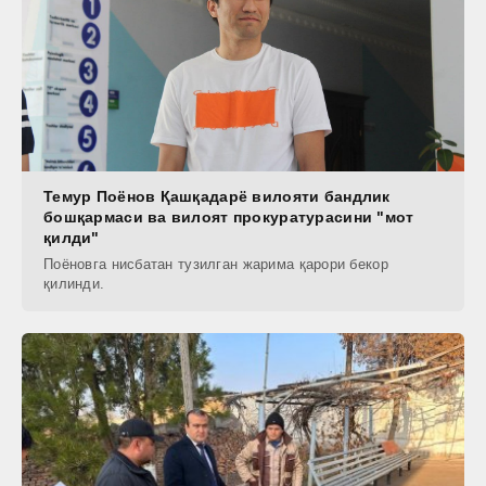
Темур Поёнов Қашқадарё вилояти бандлик
бошқармаси ва вилоят прокуратурасини "мот
қилди"
Поёновга нисбатан тузилган жарима қарори бекор
қилинди.