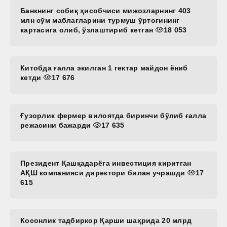
Банкнинг собиқ ҳисобчиси мижозларнинг 403
млн сўм маблағларини турмуш ўртоғининг
картасига олиб, ўзлаштириб кетган
18 053
Китобда ғалла экилган 1 гектар майдон ёниб
кетди
17 676
Ғузорлик фермер вилоятда биринчи бўлиб ғалла
режасини бажарди
17 635
Президент Қашқадарёга инвестиция киритган
АҚШ компанияси директори билан учрашди
17
615
Косонлик тадбиркор Қарши шаҳрида 20 млрд