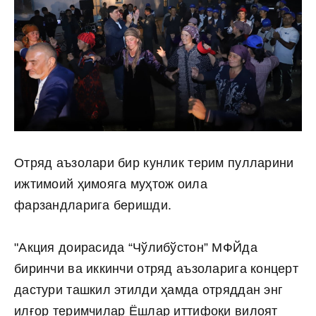
Отряд аъзолари бир кунлик терим пулларини
ижтимоий ҳимояга муҳтож оила
фарзандларига беришди.
"Акция доирасида “Чўлибўстон” МФЙда
биринчи ва иккинчи отряд аъзоларига концерт
дастури ташкил этилди ҳамда отряддан энг
илғор теримчилар Ёшлар иттифоқи вилоят