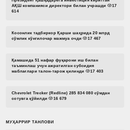
Президент Қашқадарёга инвестиция киритган
АҚШ компанияси директори билан учрашди
17
614
Косонлик тадбиркор Қарши шаҳрида 20 млрд
сўмлик кўнгилочар мажмуа очди
17 467
Қамашида 51 нафар фуқарони иш билан
таъминлаш учун ажратилган субсидия
маблағлари талон-тарож қилинди
17 403
Chevrolet Trecker (Redline) 285 834 080 сўмдан
сотувга қўйилди
16 679
МУҲАРРИР ТАНЛОВИ