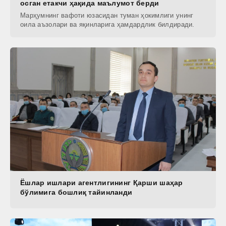
осган етакчи ҳақида маълумот берди
Марҳумнинг вафоти юзасидан туман ҳокимлиги унинг
оила аъзолари ва яқинларига ҳамдардлик билдиради.
Ёшлар ишлари агентлигининг Қарши шаҳар
бўлимига бошлиқ тайинланди