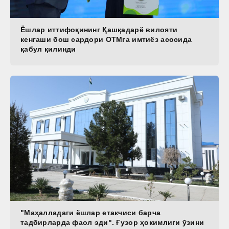
Ёшлар иттифоқининг Қашқадарё вилояти
кенгаши бош сардори ОТМга имтиёз асосида
қабул қилинди
"Маҳалладаги ёшлар етакчиси барча
тадбирларда фаол эди". Ғузор ҳокимлиги ўзини