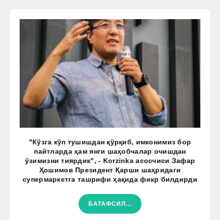
"Кўзга кўп тушишдан қўрқиб, имконимиз бор
пайтларда ҳам янги шаҳобчалар очишдан
ўзимизни тиярдик", - Korzinka асосчиси Зафар
Ҳошимов Президент Қарши шаҳридаги
супермаркетга ташрифи ҳақида фикр билдирди
БАТАФСИЛ...