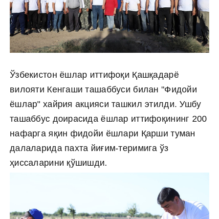
Ўзбекистон ёшлар иттифоқи Қашқадарё
вилояти Кенгаши ташаббуси билан "Фидойи
ёшлар" хайрия акцияси ташкил этилди. Ушбу
ташаббус доирасида ёшлар иттифоқининг 200
нафарга яқин фидойи ёшлари Қарши туман
далаларида пахта йиғим-теримига ўз
ҳиссаларини қўшишди.