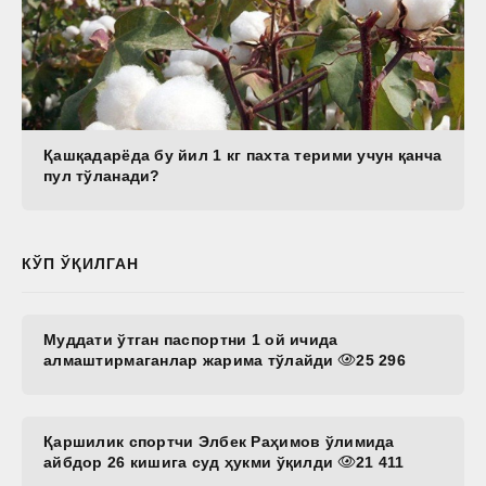
Қашқадарёда бу йил 1 кг пахта терими учун қанча
пул тўланади?
КЎП ЎҚИЛГАН
Муддати ўтган паспортни 1 ой ичида
алмаштирмаганлар жарима тўлайди
25 296
Қаршилик спортчи Элбек Раҳимов ўлимида
айбдор 26 кишига суд ҳукми ўқилди
21 411