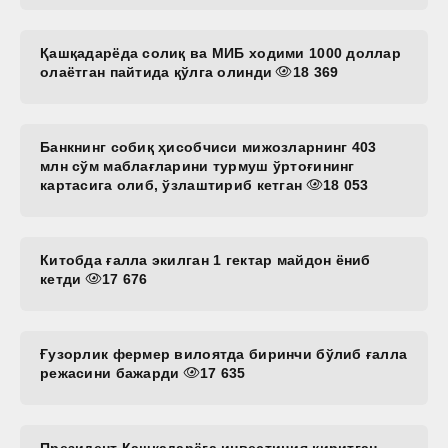
Қашқадарёда солиқ ва МИБ ходими 1000 доллар
олаётган пайтида қўлга олинди
18 369
Банкнинг собиқ ҳисобчиси мижозларнинг 403
млн сўм маблағларини турмуш ўртоғининг
картасига олиб, ўзлаштириб кетган
18 053
Китобда ғалла экилган 1 гектар майдон ёниб
кетди
17 676
Ғузорлик фермер вилоятда биринчи бўлиб ғалла
режасини бажарди
17 635