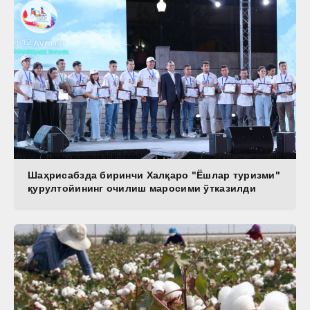
Шаҳрисабзда биринчи Халқаро "Ёшлар туризми"
қурултойининг очилиш маросими ўтказилди