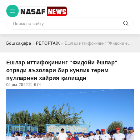
Бош саҳифа
»
РЕПОРТАЖ
» Ёшлар иттифоқининг "Фидойи ёшлар" отряди аъзолари бир кунлик терим пулларини хайрия қилишди
Ёшлар иттифоқининг "Фидойи ёшлар"
отряди аъзолари бир кунлик терим
пулларини хайрия қилишди
05 окт 2022
674