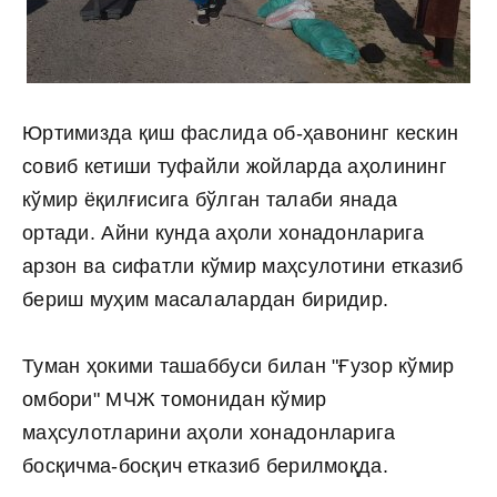
Юртимизда қиш фаслида об-ҳавонинг кескин
совиб кетиши туфайли жойларда аҳолининг
кўмир ёқилғисига бўлган талаби янада
ортади. Айни кунда аҳоли хонадонларига
арзон ва сифатли кўмир маҳсулотини етказиб
бериш муҳим масалалардан биридир.
Туман ҳокими ташаббуси билан "Ғузор кўмир
омбори" МЧЖ томонидан кўмир
маҳсулотларини аҳоли хонадонларига
босқичма-босқич етказиб берилмоқда.