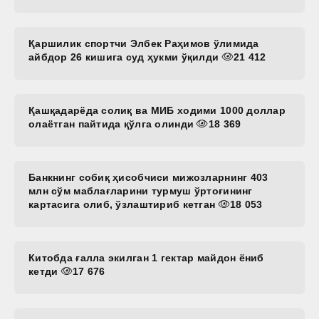
Қаршилик спортчи Элбек Раҳимов ўлимида
айбдор 26 кишига суд ҳукми ўқилди
21 412
Қашқадарёда солиқ ва МИБ ходими 1000 доллар
олаётган пайтида қўлга олинди
18 369
Банкнинг собиқ ҳисобчиси мижозларнинг 403
млн сўм маблағларини турмуш ўртоғининг
картасига олиб, ўзлаштириб кетган
18 053
Китобда ғалла экилган 1 гектар майдон ёниб
кетди
17 676