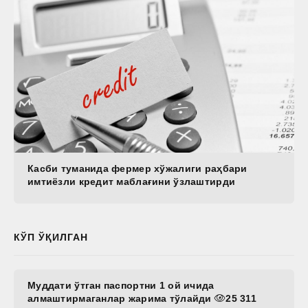
Касби туманида фермер хўжалиги раҳбари
имтиёзли кредит маблағини ўзлаштирди
КЎП ЎҚИЛГАН
Муддати ўтган паспортни 1 ой ичида
алмаштирмаганлар жарима тўлайди
25 311