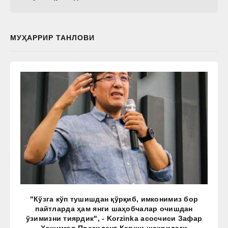
МУҲАРРИР ТАНЛОВИ
"Кўзга кўп тушишдан қўрқиб, имконимиз бор
пайтларда ҳам янги шаҳобчалар очишдан
ўзимизни тиярдик", - Korzinka асосчиси Зафар
Ҳошимов Президент Қарши шаҳридаги