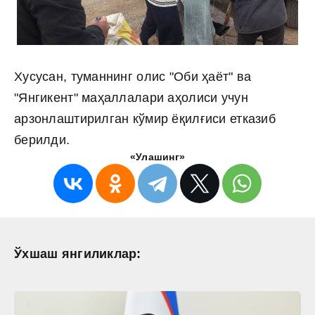
Хусусан, туманнинг олис "Оби ҳаёт" ва
"Янгикент" маҳаллалари аҳолиси учун
арзонлаштирилган кўмир ёқилғиси етказиб
берилди.
«Улашинг»
Ўхшаш янгиликлар: