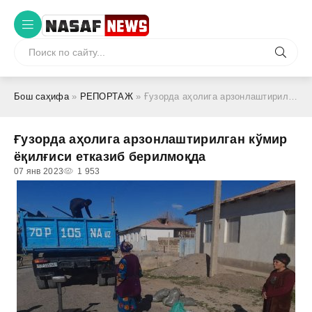
Бош саҳифа
»
РЕПОРТАЖ
» Ғузорда аҳолига арзонлаштирилган кўмир ёқилғиси етказиб берилмоқда
Ғузорда аҳолига арзонлаштирилган кўмир
ёқилғиси етказиб берилмоқда
07 янв 2023
1 953