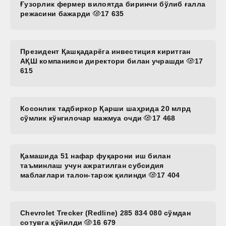
Ғузорлик фермер вилоятда биринчи бўлиб ғалла
режасини бажарди
17 635
Президент Қашқадарёга инвестиция киритган
АҚШ компанияси директори билан учрашди
17
615
Косонлик тадбиркор Қарши шаҳрида 20 млрд
сўмлик кўнгилочар мажмуа очди
17 468
Қамашида 51 нафар фуқарони иш билан
таъминлаш учун ажратилган субсидия
маблағлари талон-тарож қилинди
17 404
Chevrolet Trecker (Redline) 285 834 080 сўмдан
сотувга қўйилди
16 679