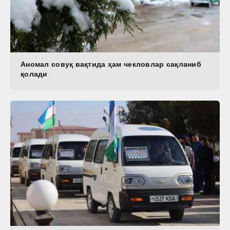
Аномал совуқ вақтида ҳам чекловлар сақланиб
қолади