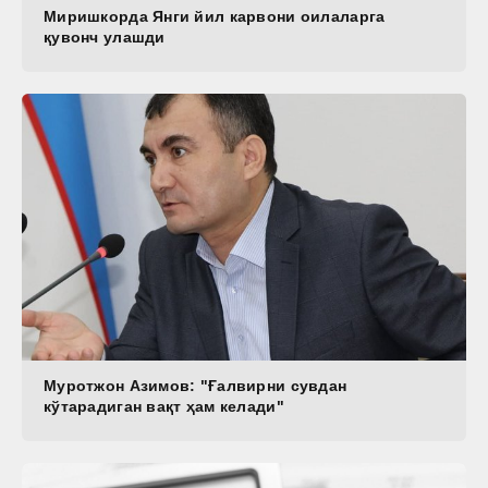
Миришкорда Янги йил карвони оилаларга
қувонч улашди
Муротжон Азимов: "Ғалвирни сувдан
кўтарадиган вақт ҳам келади"