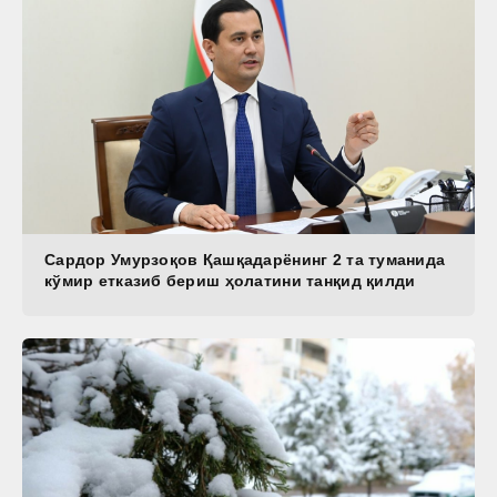
Сардор Умурзоқов Қашқадарёнинг 2 та туманида
кўмир етказиб бериш ҳолатини танқид қилди