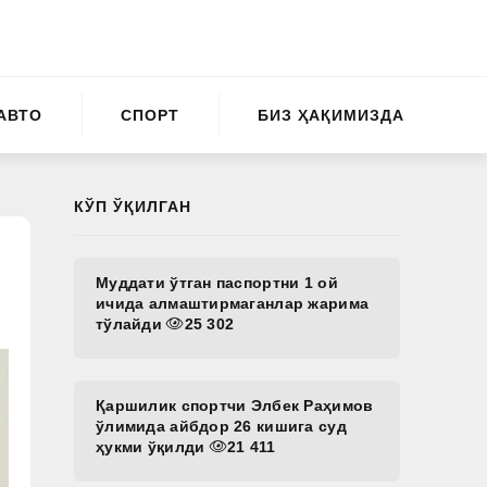
АВТО
СПОРТ
БИЗ ҲАҚИМИЗДА
КЎП ЎҚИЛГАН
Муддати ўтган паспортни 1 ой
ичида алмаштирмаганлар жарима
тўлайди
25 302
Қаршилик спортчи Элбек Раҳимов
ўлимида айбдор 26 кишига суд
ҳукми ўқилди
21 411