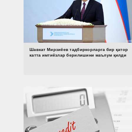
Шавкат Мирзиёев тадбиркорларга бир қатор
катта имтиёзлар берилишини маълум қилди