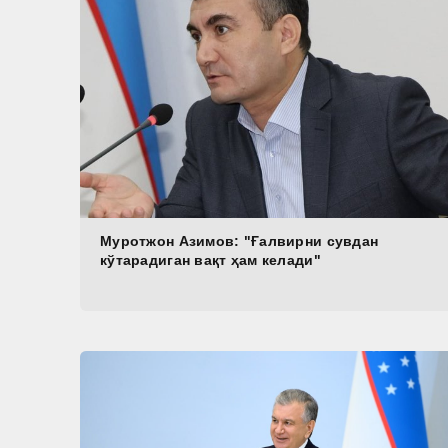
Муротжон Азимов: "Ғалвирни сувдан
кўтарадиган вақт ҳам келади"