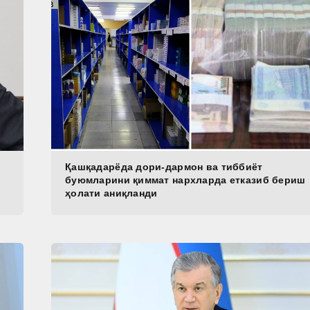
Қашқадарёда дори-дармон ва тиббиёт
буюмларини қиммат нархларда етказиб бериш
ҳолати аниқланди