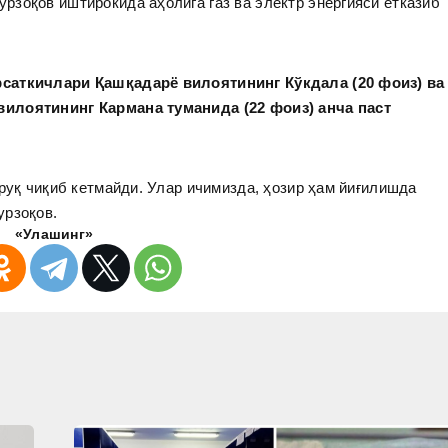
зоқов иштирокида аҳолига газ ва электр энергияси етказиб
рсаткичлари Қашқадарё вилоятининг Кўкдала (20 фоиз) ва
вилоятининг Кармана туманида (22 фоиз) анча паст
руқ чиқиб кетмайди. Улар ичимизда, ҳозир ҳам йиғилишда
урзоқов.
«Улашинг»