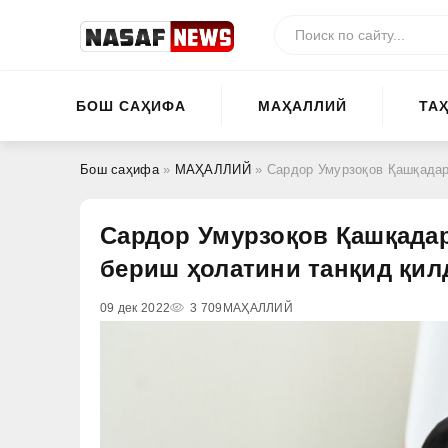
БОШ САҲИФА
МАҲАЛЛИЙ
ТА
Бош саҳифа
»
МАҲАЛЛИЙ
» Сардор Умурзоқов Қашқадарё
Сардор Умурзоқов Қашқадар
бериш ҳолатини танқид қил
09 дек 2022
3 709
МАҲАЛЛИЙ