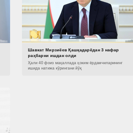
Шавкат Мирзиёев Қашқадарёдан 3 нафар
раҳбарни ишдан олди
Ҳали 40 фоиз маҳаллада ҳоким ёрдамчиларининг
ишида натижа кўрингани йўқ