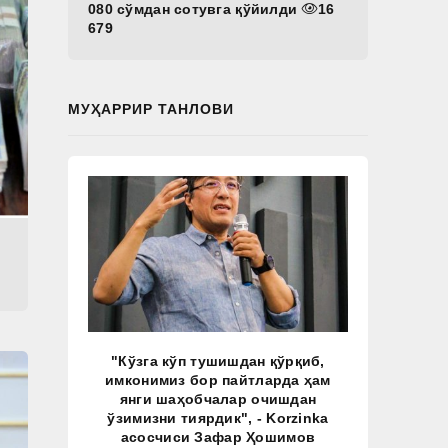
080 сўмдан сотувга қўйилди
16
679
МУҲАРРИР ТАНЛОВИ
"Кўзга кўп тушишдан қўрқиб,
имконимиз бор пайтларда ҳам
янги шаҳобчалар очишдан
ўзимизни тиярдик", - Korzinka
асосчиси Зафар Ҳошимов