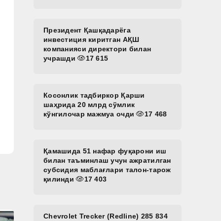
Президент Қашқадарёга
инвестиция киритган АҚШ
компанияси директори билан
учрашди
17 615
Косонлик тадбиркор Қарши
шаҳрида 20 млрд сўмлик
кўнгилочар мажмуа очди
17 468
Қамашида 51 нафар фуқарони иш
билан таъминлаш учун ажратилган
субсидия маблағлари талон-тарож
қилинди
17 403
Chevrolet Trecker (Redline) 285 834