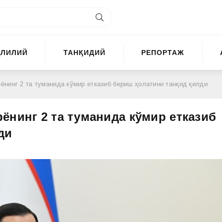
ҲЛИЛИЙ
ТАНҚИДИЙ
РЕПОРТАЖ
нинг 2 та туманида кўмир етказиб бериш ҳолатини танқид қилди
ёнинг 2 та туманида кўмир етказиб
ди