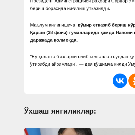
Президент Админстрацияси раҳбари Сардор Умур
бериш борасида йиғилиш ўтказилди.
Маълум қилинишича,
кўмир етказиб бериш кў
Қарши (38 фоиз) туманларида ҳамда Навоий 
даражада қолмоқда.
"Бу ҳолатга бизларни олиб келганлар сувдан қу
ўтирибди айримлари", — дея қўшимча қилди Ум
Ўхшаш янгиликлар: