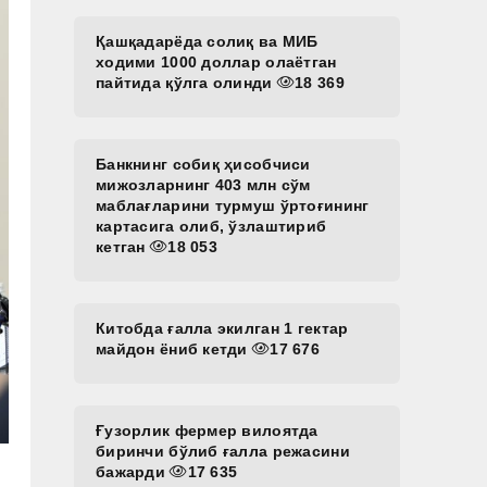
Қашқадарёда солиқ ва МИБ
ходими 1000 доллар олаётган
пайтида қўлга олинди
18 369
Банкнинг собиқ ҳисобчиси
мижозларнинг 403 млн сўм
маблағларини турмуш ўртоғининг
картасига олиб, ўзлаштириб
кетган
18 053
Китобда ғалла экилган 1 гектар
майдон ёниб кетди
17 676
Ғузорлик фермер вилоятда
биринчи бўлиб ғалла режасини
бажарди
17 635