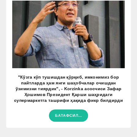
"Кўзга кўп тушишдан қўрқиб, имконимиз бор
пайтларда ҳам янги шаҳобчалар очишдан
ўзимизни тиярдик", - Korzinka асосчиси Зафар
Ҳошимов Президент Қарши шаҳридаги
супермаркетга ташрифи ҳақида фикр билдирди
БАТАФСИЛ...