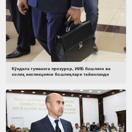
Кўкдала туманига прокурор, ИИБ бошлиғи ва
солиқ инспекцияси бошлиқлари тайинланди