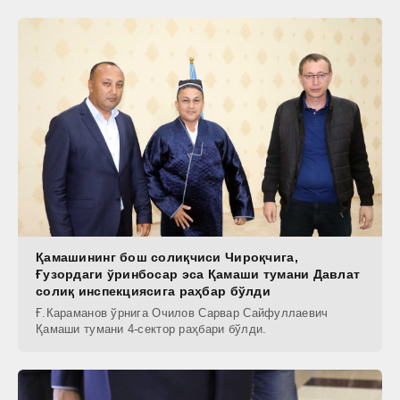
Қамашининг бош солиқчиси Чироқчига,
Ғузордаги ўринбосар эса Қамаши тумани Давлат
солиқ инспекциясига раҳбар бўлди
Ғ.Караманов ўрнига Очилов Сарвар Сайфуллаевич
Қамаши тумани 4-сектор раҳбари бўлди.