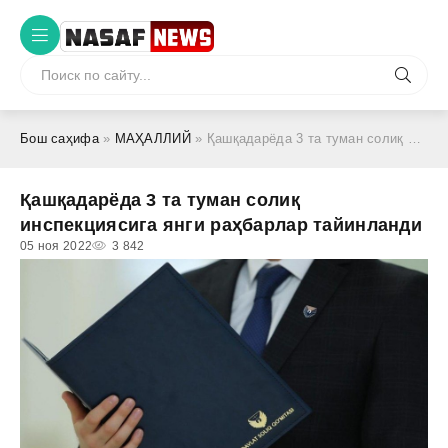
Бош саҳифа
»
МАҲАЛЛИЙ
» Қашқадарёда 3 та туман солиқ инспекциясига янги раҳбарлар тайинланди
Қашқадарёда 3 та туман солиқ
инспекциясига янги раҳбарлар тайинланди
05 ноя 2022
3 842