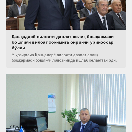
Қашқадарё вилояти давлат солиқ бошқармаси
бошлиғи вилоят ҳокимига биринчи ўринбосар
бўлди
У ҳозиргача Қашқадарё вилояти давлат солиқ
бошқармаси бошлиғи лавозимида ишлаб келаётган эди.