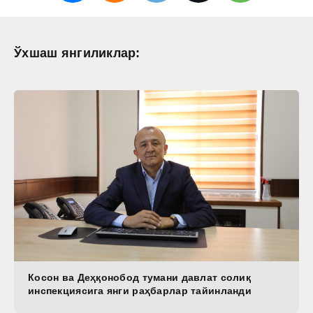
Ўхшаш янгиликлар:
Косон ва Деҳқонобод тумани давлат солиқ
инспекциясига янги раҳбарлар тайинланди