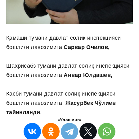
Қамаши тумани давлат солиқ инспекцияси
бошлиғи лавозимига
Сарвар Очилов,
Шахрисабз тумани давлат солиқ инспекцияси
бошлиғи лавозимига
Анвар Юлдашев,
Касби тумани давлат солиқ инспекцияси
бошлиғи лавозимига
Жасурбек Чўлиев
тайинланди
.
«Улашинг»