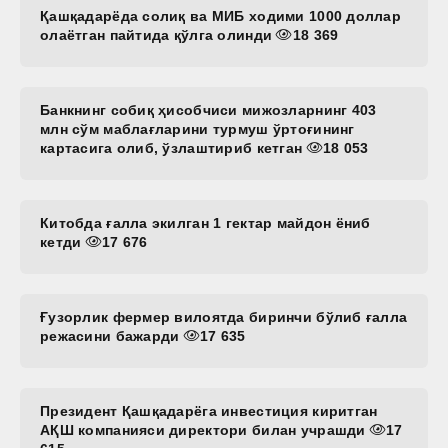
Қашқадарёда солиқ ва МИБ ходими 1000 доллар
олаётган пайтида қўлга олинди
18 369
Банкнинг собиқ ҳисобчиси мижозларнинг 403
млн сўм маблағларини турмуш ўртоғининг
картасига олиб, ўзлаштириб кетган
18 053
Китобда ғалла экилган 1 гектар майдон ёниб
кетди
17 676
Ғузорлик фермер вилоятда биринчи бўлиб ғалла
режасини бажарди
17 635
Президент Қашқадарёга инвестиция киритган
АҚШ компанияси директори билан учрашди
17