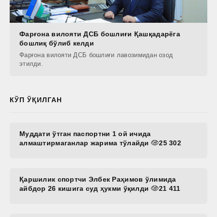
Фарғона вилояти ДСБ бошлиғи Қашқадарёга
бошлиқ бўлиб келди
Фарғона вилояти ДСБ бошлиғи лавозимидан озод
этилди.
КЎП ЎҚИЛГАН
Муддати ўтган паспортни 1 ой ичида
алмаштирмаганлар жарима тўлайди
25 302
Қаршилик спортчи Элбек Раҳимов ўлимида
айбдор 26 кишига суд ҳукми ўқилди
21 411