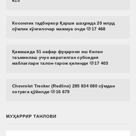
615
Косонлик тадбиркор Қарши шаҳрида 20 млрд
сўмлик кўнгилочар мажмуа очди
17 468
Қамашида 51 нафар фуқарони иш билан
таъминлаш учун ажратилган субсидия
маблағлари талон-тарож қилинди
17 403
Chevrolet Trecker (Redline) 285 834 080 сўмдан
сотувга қўйилди
16 679
МУҲАРРИР ТАНЛОВИ