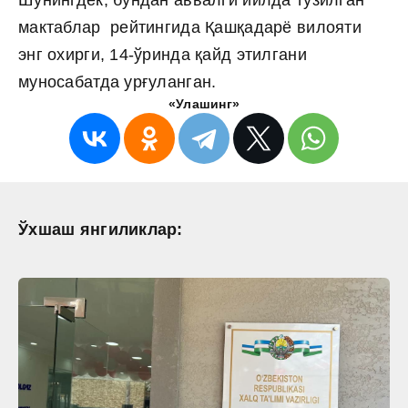
мактаблар рейтингида Қашқадарё вилояти
энг охирги, 14-ўринда қайд этилгани
муносабатда урғуланган.
«Улашинг»
Ўхшаш янгиликлар: