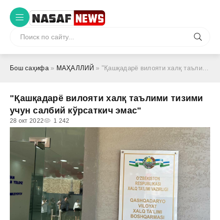
Бош саҳифа
»
МАҲАЛЛИЙ
» "Қашқадарё вилояти халқ таълими тизими учун салбий кўрсаткич эмас"
"Қашқадарё вилояти халқ таълими тизими
учун салбий кўрсаткич эмас"
28 окт 2022
1 242