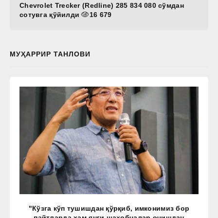
Chevrolet Trecker (Redline) 285 834 080 сўмдан
сотувга қўйилди
16 679
МУҲАРРИР ТАНЛОВИ
"Кўзга кўп тушишдан қўрқиб, имконимиз бор
пайтларда ҳам янги шаҳобчалар очишдан