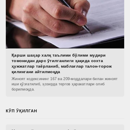
Қарши шаҳар халқ таълими бўлими мудири
томонидан дарс ўтилганлиги ҳақида сохта
ҳужжатлар таёрланиб, маблағлар талон-торож
қилингани айтилмоқда
Жиноят кодексининг 167 ва 209-моддалари билан жиноят
иши қўзғатилиб, ҳозирда тергов ҳаракатлари олиб
борилмоқда.
КЎП ЎҚИЛГАН