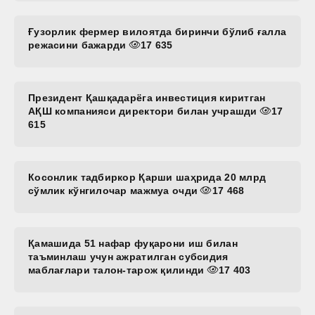
Ғузорлик фермер вилоятда биринчи бўлиб ғалла
режасини бажарди
17 635
Президент Қашқадарёга инвестиция киритган
АҚШ компанияси директори билан учрашди
17
615
Косонлик тадбиркор Қарши шаҳрида 20 млрд
сўмлик кўнгилочар мажмуа очди
17 468
Қамашида 51 нафар фуқарони иш билан
таъминлаш учун ажратилган субсидия
маблағлари талон-тарож қилинди
17 403