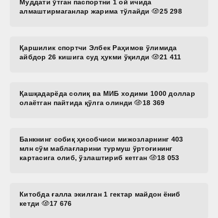
Муддати ўтган паспортни 1 ой ичида
алмаштирмаганлар жарима тўлайди
25 298
Қаршилик спортчи Элбек Раҳимов ўлимида
айбдор 26 кишига суд ҳукми ўқилди
21 411
Қашқадарёда солиқ ва МИБ ходими 1000 доллар
олаётган пайтида қўлга олинди
18 369
Банкнинг собиқ ҳисобчиси мижозларнинг 403
млн сўм маблағларини турмуш ўртоғининг
картасига олиб, ўзлаштириб кетган
18 053
Китобда ғалла экилган 1 гектар майдон ёниб
кетди
17 676