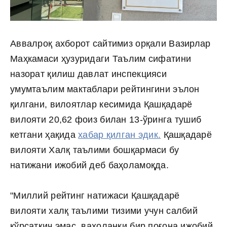
Аввалроқ ахборот сайтимиз орқали Вазирлар
Маҳкамаси ҳузуридаги Таълим сифатини
назорат қилиш давлат инспекцияси
умумтаълим мактаблари рейтингини эълон
қилгани, вилоятлар кесимида Қашқадарё
вилояти 20,62 фоиз билан 13-ўринга тушиб
кетгани ҳақида
хабар қилган эдик.
Қашқадарё
вилояти Халқ таълими бошқармаси бу
натижани ижобий деб баҳоламоқда.
"Миллий рейтинг натижаси Қашқадарё
вилояти халқ таълими тизими учун салбий
кўрсаткич эмас, ваҳоланки бир поғона ижобий