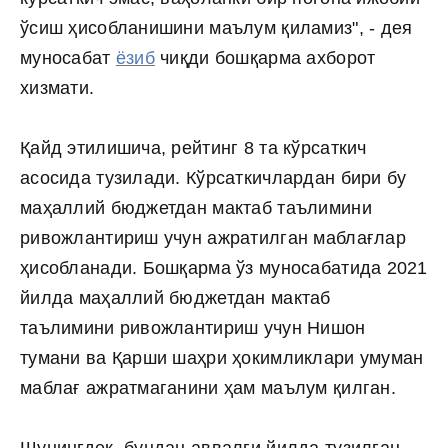
ўсиш ҳисобланишини маълум қиламиз", - дея
муносабат
ёзиб
чиқди бошқарма ахборот
хизмати.
Қайд этилишича, рейтинг 8 та кўрсаткич
асосида тузилади. Кўрсаткичлардан бири бу
маҳаллий бюджетдан мактаб таълимини
ривожлантириш учун ажратилган маблағлар
ҳисобланади. Бошқарма ўз муносабатида 2021
йилда маҳаллий бюджетдан мактаб
таълимини ривожлантириш учун Нишон
тумани ва Қарши шаҳри ҳокимликлари умуман
маблағ ажратмаганини ҳам маълум қилган.
Шунингдек, бундан аввалги йилда тузилган