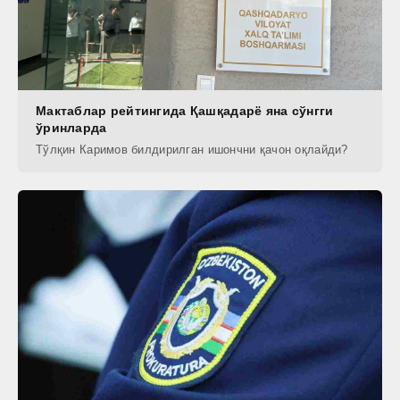
Мактаблар рейтингида Қашқадарё яна сўнгги
ўринларда
Тўлқин Каримов билдирилган ишончни қачон оқлайди?