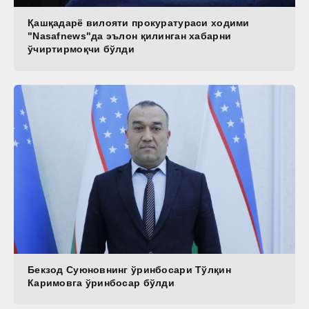
Қашқадарё вилояти прокуратураси ходими
"Nasafnews"да эълон қилинган хабарни
ўчиртирмоқчи бўлди
Бекзод Суюновнинг ўринбосари Тўлқин
Каримовга ўринбосар бўлди