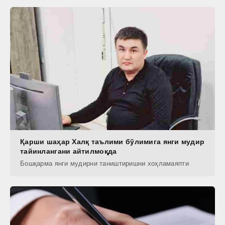
Қарши шаҳар Халқ таълими бўлимига янги мудир
тайинлангани айтилмоқда
Бошқарма янги мудирни таништиришни хоҳламаяпти