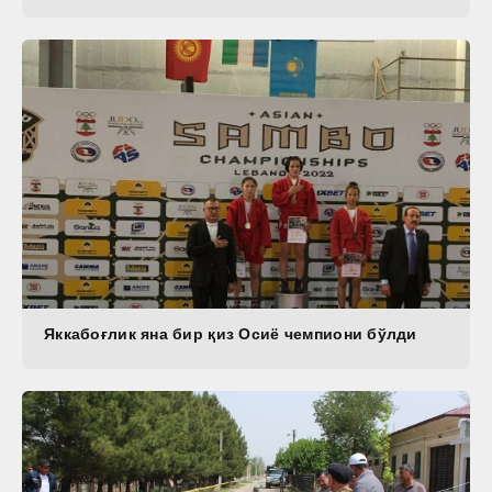
Яккабоғлик яна бир қиз Осиё чемпиони бўлди