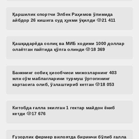
Қаршилик спортчи Элбек Раҳимов ўлимида
айбдор 26 кишига суд ҳукми ўқилди
21 411
Қашқадарёда солиқ ва МИБ ходими 1000 доллар
олаётган пайтида қўлга олинди
18 369
Банкнинг собиқ ҳисобчиси мижозларнинг 403
млн сўм маблағларини турмуш ўртоғининг
картасига олиб, ўзлаштириб кетган
18 053
Китобда ғалла экилган 1 гектар майдон ёниб
кетди
17 676
Ғузорлик фермер вилоятда биринчи бўлиб ғалла