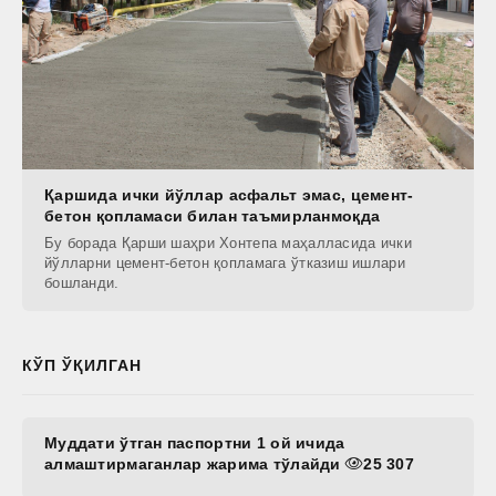
Қаршида ички йўллар асфальт эмас, цемент-
бетон қопламаси билан таъмирланмоқда
Бу борада Қарши шаҳри Хонтепа маҳалласида ички
йўлларни цемент-бетон қопламага ўтказиш ишлари
бошланди.
КЎП ЎҚИЛГАН
Муддати ўтган паспортни 1 ой ичида
алмаштирмаганлар жарима тўлайди
25 307