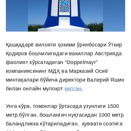
Қашқадарё вилояти ҳокими ўринбосари Ўткир
Қодиров бошчилигидаги вакиллар Австрияда
фаолият кўрсатадиган “Doppelmayr”
компаниясининг МДҲ ва Марказий Осиё
минтақалари бўйича директори Валерий Яшин
билан онлайн мулоқот
қилган.
Унга кўра, томонлар ўртасида узунлиги 1500
метр бўлган, бошланғич нуқтасидан 1000 метр
баландликка кўтариладиган, қуввати соатига