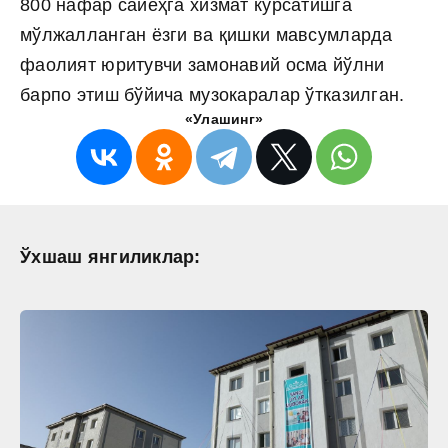
800 нафар сайёҳга хизмат кўрсатишга
мўлжалланган ёзги ва қишки мавсумларда
фаолият юритувчи замонавий осма йўлни
барпо этиш бўйича музокаралар ўтказилган.
«Улашинг»
Ўхшаш янгиликлар: