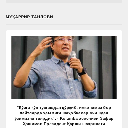
МУҲАРРИР ТАНЛОВИ
"Кўзга кўп тушишдан қўрқиб, имконимиз бор
пайтларда ҳам янги шаҳобчалар очишдан
ўзимизни тиярдик", - Korzinka асосчиси Зафар
Ҳошимов Президент Қарши шаҳридаги