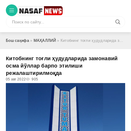
Бош саҳифа
»
МАҲАЛЛИЙ
» Китобнинг тоғли ҳудудларида замонавий осма йўллар барпо этилиши режалаштирилмоқда
Китобнинг тоғли ҳудудларида замонавий
осма йўллар барпо этилиши
режалаштирилмоқда
05 авг 2022
905