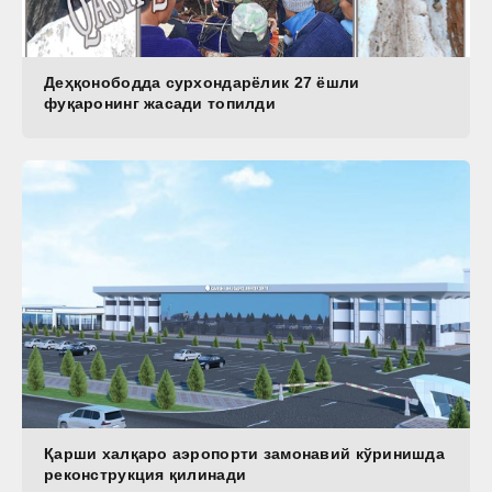
Деҳқонободда сурхондарёлик 27 ёшли
фуқаронинг жасади топилди
Қарши халқаро аэропорти замонавий кўринишда
реконструкция қилинади