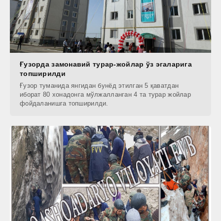
Ғузорда замонавий турар-жойлар ўз эгаларига
топширилди
Ғузор туманида янгидан бунёд этилган 5 қаватдан
иборат 80 хонадонга мўлжалланган 4 та турар жойлар
фойдаланишга топширилди.