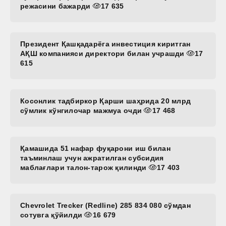
режасини бажарди
17 635
Президент Қашқадарёга инвестиция киритган
АҚШ компанияси директори билан учрашди
17
615
Косонлик тадбиркор Қарши шаҳрида 20 млрд
сўмлик кўнгилочар мажмуа очди
17 468
Қамашида 51 нафар фуқарони иш билан
таъминлаш учун ажратилган субсидия
маблағлари талон-тарож қилинди
17 403
Chevrolet Trecker (Redline) 285 834 080 сўмдан
сотувга қўйилди
16 679