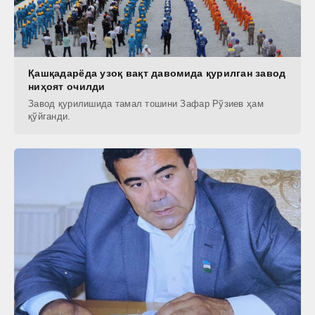
Қашқадарёда узоқ вақт давомида қурилган завод
ниҳоят очилди
Завод қурилишида тамал тошини Зафар Рўзиев ҳам
қўйганди.