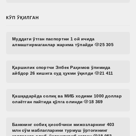
КЎП ЎҚИЛГАН
Муддати ўтган паспортни 1 ой ичида
алмаштирмаганлар жарима тўлайди
25 305
Қаршилик спортчи Элбек Раҳимов ўлимида
айбдор 26 кишига суд ҳукми ўқилди
21 411
Қашқадарёда солиқ ва МИБ ходими 1000 доллар
олаётган пайтида қўлга олинди
18 369
Банкнинг собиқ ҳисобчиси мижозларнинг 403
млн сўм маблағларини турмуш ўртоғининг
картасига олиб, ўзлаштириб кетган
18 053