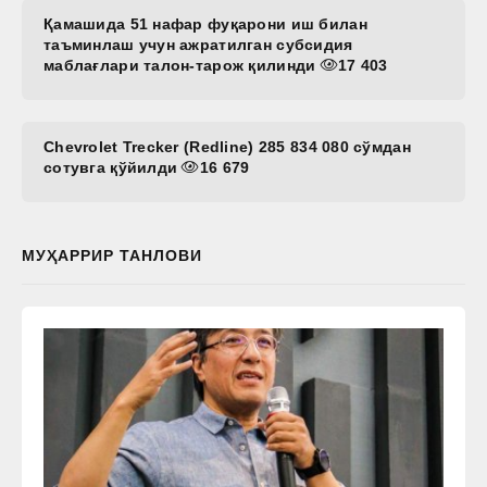
Қамашида 51 нафар фуқарони иш билан
таъминлаш учун ажратилган субсидия
маблағлари талон-тарож қилинди
17 403
Chevrolet Trecker (Redline) 285 834 080 сўмдан
сотувга қўйилди
16 679
МУҲАРРИР ТАНЛОВИ