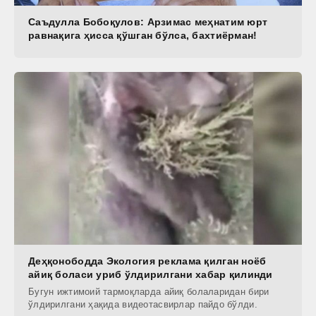
Саъдулла Бобоқулов: Арзимас меҳнатим юрт
равнақига ҳисса қўшган бўлса, бахтиёрман!
Деҳқонободда Экология реклама қилган ноёб
айиқ боласи уриб ўлдирилгани хабар қилинди
Бугун ижтимоий тармоқларда айиқ болаларидан бири
ўлдирилгани ҳақида видеотасвирлар пайдо бўлди.