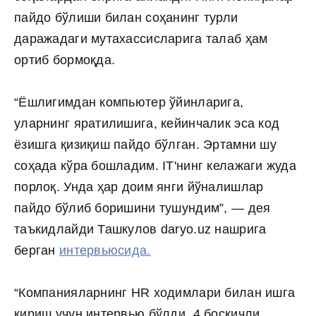
пайдо бўлиши билан соҳанинг турли
даражадаги мутахассисларига талаб ҳам
ортиб бормоқда.
“Ёшлигимдан компьютер ўйинларига,
уларнинг яратилишига, кейинчалик эса код
ёзишга қизиқиш пайдо бўлган. Эртамни шу
соҳада кўра бошладим. IT'нинг келажаги жуда
порлоқ. Унда ҳар доим янги йўналишлар
пайдо бўлиб боришини тушундим”, — дея
таъкидлайди Ташкулов daryo.uz нашрига
берган
интервьюсида.
“Компанияларнинг HR ходимлари билан ишга
кириш учун интервью бўлди. 4 босқичли