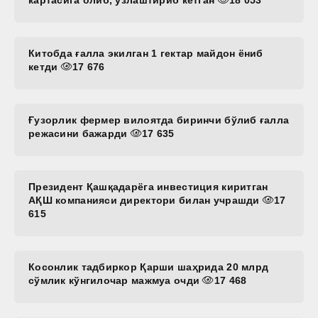
Китобда ғалла экилган 1 гектар майдон ёниб
кетди
17 676
Ғузорлик фермер вилоятда биринчи бўлиб ғалла
режасини бажарди
17 635
Президент Қашқадарёга инвестиция киритган
АҚШ компанияси директори билан учрашди
17
615
Косонлик тадбиркор Қарши шаҳрида 20 млрд
сўмлик кўнгилочар мажмуа очди
17 468