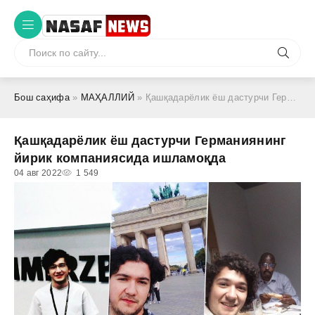
Бош саҳифа
»
МАҲАЛЛИЙ
» Қашқадарёлик ёш дастурчи Германиянинг йирик компаниясида ишламоқда
Қашқадарёлик ёш дастурчи Германиянинг
йирик компаниясида ишламоқда
04 авг 2022
1 549