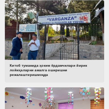
Китоб туманида ҳоким ёрдамчилари йирик
лойиҳаларни амалга оширишни
режалаштиришмоқда