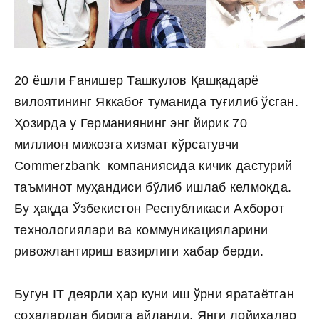
20 ёшли Ғанишер Ташкулов Қашқадарё
вилоятининг Яккабоғ туманида туғилиб ўсган.
Ҳозирда у Германиянинг энг йирик 70
миллион мижозга хизмат кўрсатувчи
Commerzbank компаниясида кичик дастурий
таъминот муҳандиси бўлиб ишлаб келмоқда.
Бу ҳақда Ўзбекистон Республикаси Ахборот
технологиялари ва коммуникацияларини
ривожлантириш вазирлиги хабар берди.
Бугун IT деярли ҳар куни иш ўрни яратаётган
соҳалардан бирига айланди. Янги лойиҳалар