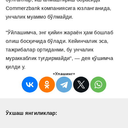
Commerzbank
компаниясига юзланганида,
унчалик муаммо бўлмайди.
"Ўйлашимча, энг қийин жараён ҳам бошлаб
олиш босқичида бўлади. Кейинчалик эса,
тажрибалар ортиданми, бу унчалик
мураккаблик туғдирмайди", — дея қўшимча
қилди у.
«Улашинг»
Ўхшаш янгиликлар: