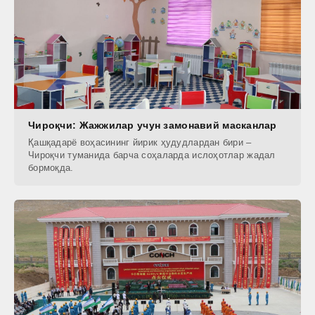
Чироқчи: Жажжилар учун замонавий масканлар
Қашқадарё воҳасининг йирик ҳудудлардан бири –
Чироқчи туманида барча соҳаларда ислоҳотлар жадал
бормоқда.