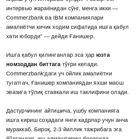
интервью жараёнидан сўнг, менга икки —
Commerzbank
ва IBM компаниялари
амалиётчи кичик ходим сифатида ишга қабул
хати юборди” — дейди Ғанишер.
Ишга қабул
қилинганлар эса ҳар
юзта
номзоддан биттага
тўғри келади.
Commerzbank'
даги уч ойлик амалиётни
тугатгач, Ғанишер компаниядан яхши маош
эвазига тўлиқ ставкали иш таклифини олади.
Дастурчининг айтишича, ушбу компанияга
ишга кириш соҳадаги янги кадрлар учун анча
мураккаб. Бироқ, 2-3 йиллик тажрибага эга
бўлганлар, иш алмаштириш борасида