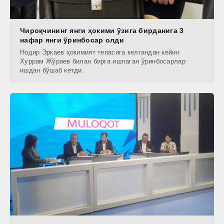
Чироқчининг янги ҳокими ўзига бирданига 3
нафар янги ўринбосар олди
Нодир Эркаев ҳокимият тепасига келгандан кейин
Хуррам Жўраев билан бирга ишлаган ўринбосарлар
ишдан бўшаб кетди.