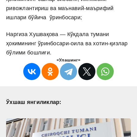
ривожлантириш ва маънавий-маърифий
ишлари бўйича ўринбосари;
Наргиза Хушвақова — Кўкдала тумани
ҳокимининг ўринбосари-оила ва хотин-қизлар
бўлими бошлиғи.
«Улашинг»
Ўхшаш янгиликлар: