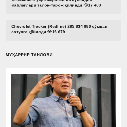
маблағлари талон-тарож қилинди
17 403
Chevrolet Trecker (Redline) 285 834 080 сўмдан
сотувга қўйилди
16 679
МУҲАРРИР ТАНЛОВИ