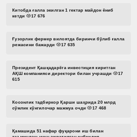
Китобда ғалла экилган 1 гектар майдон ёниб
кетди
17 676
Ғузорлик фермер вилоятда биринчи бўлиб ғалла
режасини бажарди
17 635
Президент Қашқадарёга инвестиция киритган
АҚШ компанияси директори билан учрашди
17
615
Косонлик тадбиркор Қарши шаҳрида 20 млрд
сўмлик кўнгилочар мажмуа очди
17 468
Қамашида 51 нафар фуқарони иш билан
таъминлаш учун ажратилган субсидия