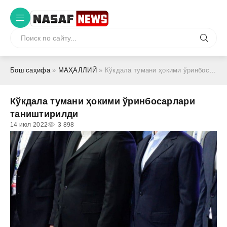
Бош саҳифа
»
МАҲАЛЛИЙ
» Кўкдала тумани ҳокими ўринбосарлари таништирилди
Кўкдала тумани ҳокими ўринбосарлари
таништирилди
14 июл 2022
3 898