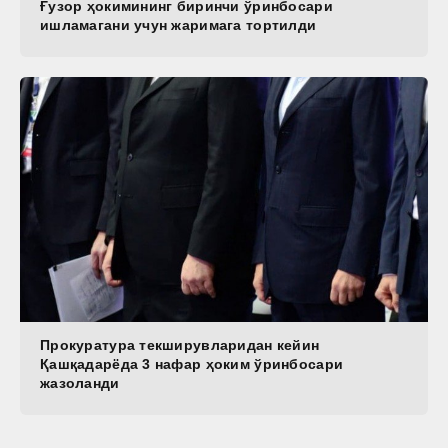
Ғузор ҳокимининг биринчи ўринбосари
ишламагани учун жаримага тортилди
Прокуратура текширувларидан кейин
Қашқадарёда 3 нафар ҳоким ўринбосари
жазоланди