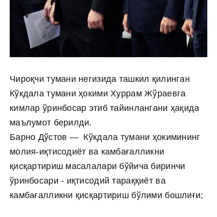
Чироқчи тумани негизида ташкил қилинган
Кўкдала тумани ҳокими Хуррам Жўраевга
кимлар ўринбосар этиб тайинлангани ҳақида
маълумот берилди.
Барно Дўстов — Кўкдала тумани ҳокимининг
молия-иқтисодиёт ва камбағалликни
қисқартириш масалалари бўйича биринчи
ўринбосари - иқтисодий тараққиёт ва
камбағалликни қисқартириш бўлими бошлиғи
;