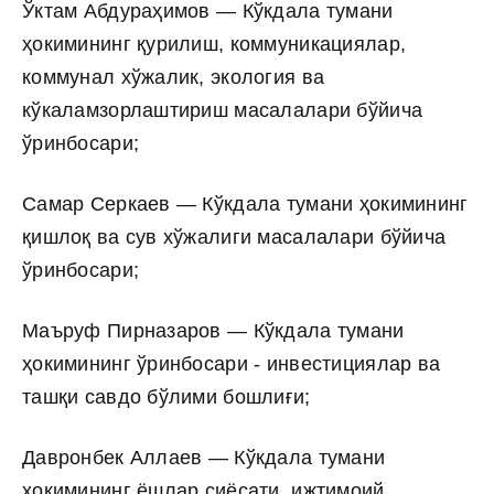
Ўктам Абдураҳимов — Кўкдала тумани
ҳокимининг қурилиш, коммуникациялар,
коммунал хўжалик, экология ва
кўкаламзорлаштириш масалалари бўйича
ўринбосари;
Самар Серкаев — Кўкдала тумани ҳокимининг
қишлоқ ва сув хўжалиги масалалари бўйича
ўринбосари;
Маъруф Пирназаров — Кўкдала тумани
ҳокимининг ўринбосари - инвестициялар ва
ташқи савдо бўлими бошлиғи;
Давронбек Аллаев — Кўкдала тумани
ҳокимининг ёшлар сиёсати, ижтимоий