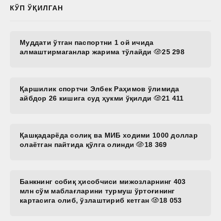
КЎП ЎҚИЛГАН
Муддати ўтган паспортни 1 ой ичида
алмаштирмаганлар жарима тўлайди
25 298
Қаршилик спортчи Элбек Раҳимов ўлимида
айбдор 26 кишига суд ҳукми ўқилди
21 411
Қашқадарёда солиқ ва МИБ ходими 1000 доллар
олаётган пайтида қўлга олинди
18 369
Банкнинг собиқ ҳисобчиси мижозларнинг 403
млн сўм маблағларини турмуш ўртоғининг
картасига олиб, ўзлаштириб кетган
18 053