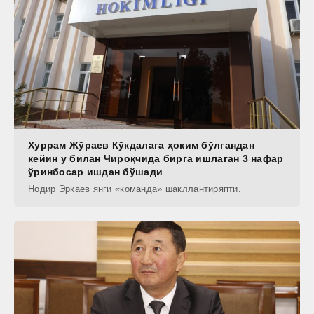
Хуррам Жўраев Кўкдалага ҳоким бўлгандан
кейин у билан Чироқчида бирга ишлаган 3 нафар
ўринбосар ишдан бўшади
Нодир Эркаев янги «команда» шакллантиряпти.