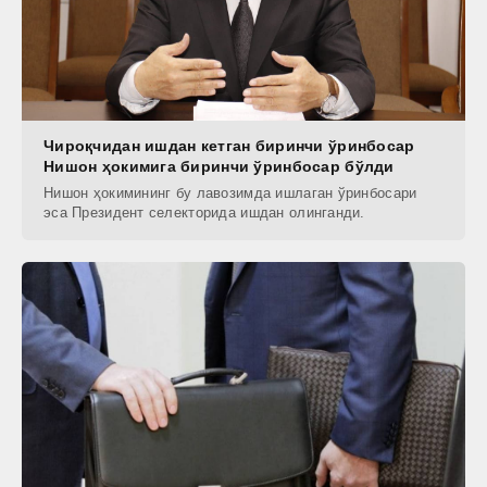
Чироқчидан ишдан кетган биринчи ўринбосар
Нишон ҳокимига биринчи ўринбосар бўлди
Нишон ҳокимининг бу лавозимда ишлаган ўринбосари
эса Президент селекторида ишдан олинганди.