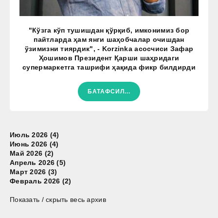
"Кўзга кўп тушишдан қўрқиб, имконимиз бор
пайтларда ҳам янги шаҳобчалар очишдан
ўзимизни тиярдик", - Korzinka асосчиси Зафар
Ҳошимов Президент Қарши шаҳридаги
супермаркетга ташрифи ҳақида фикр билдирди
БАТАФСИЛ...
Июль 2026 (4)
Июнь 2026 (4)
Май 2026 (2)
Апрель 2026 (5)
Март 2026 (3)
Февраль 2026 (2)
Показать / скрыть весь архив