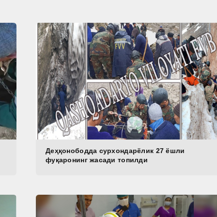
Деҳқонободда сурхондарёлик 27 ёшли
фуқаронинг жасади топилди