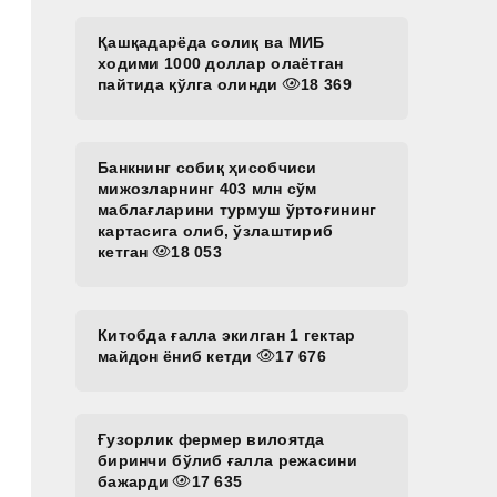
Қашқадарёда солиқ ва МИБ
ходими 1000 доллар олаётган
пайтида қўлга олинди
18 369
Банкнинг собиқ ҳисобчиси
мижозларнинг 403 млн сўм
маблағларини турмуш ўртоғининг
картасига олиб, ўзлаштириб
кетган
18 053
Китобда ғалла экилган 1 гектар
майдон ёниб кетди
17 676
Ғузорлик фермер вилоятда
биринчи бўлиб ғалла режасини
бажарди
17 635