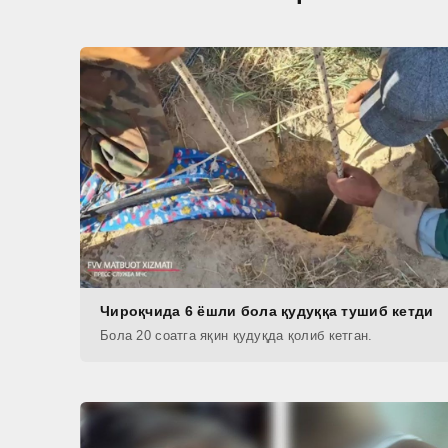
Чироқчида 6 ёшли бола қудуққа тушиб кетди
Бола 20 соатга яқин қудуқда қолиб кетган.