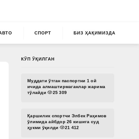
АВТО
СПОРТ
БИЗ ҲАҚИМИЗДА
КЎП ЎҚИЛГАН
Муддати ўтган паспортни 1 ой
ичида алмаштирмаганлар жарима
тўлайди
25 309
Қаршилик спортчи Элбек Раҳимов
ўлимида айбдор 26 кишига суд
ҳукми ўқилди
21 412