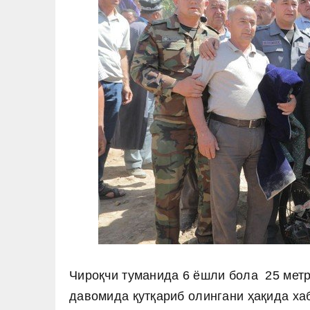
Чироқчи туманида 6 ёшли бола 25 метр 
давомида қутқариб олингани ҳақида ха