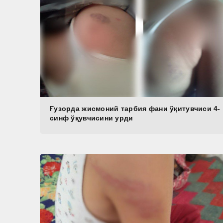
Ғузорда жисмоний тарбия фани ўқитувчиси 4-
синф ўқувчисини урди