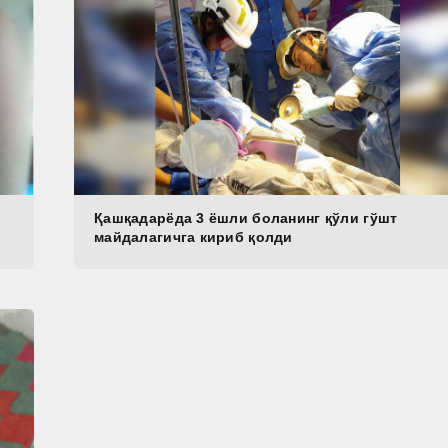
Қашқадарёда 3 ёшли боланинг қўли гўшт
майдалагичга кириб қолди