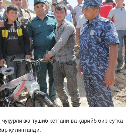
чуқурликка тушиб кетгани ва қарийб бир сутка
бар қилинганди.