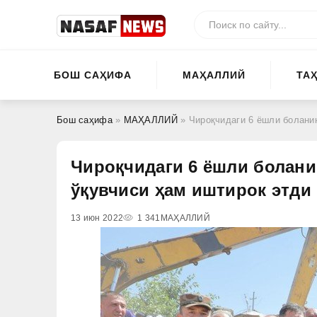
БОШ САҲИФА
МАҲАЛЛИЙ
ТА
Бош саҳифа
»
МАҲАЛЛИЙ
» Чироқчидаги 6 ёшли боланин
Чироқчидаги 6 ёшли болани
ўқувчиси ҳам иштирок этди
13 июн 2022
1 341
МАҲАЛЛИЙ