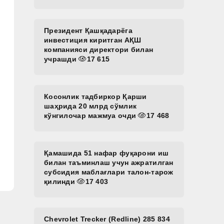
Президент Қашқадарёга
инвестиция киритган АҚШ
компанияси директори билан
учрашди
17 615
Косонлик тадбиркор Қарши
шаҳрида 20 млрд сўмлик
кўнгилочар мажмуа очди
17 468
Қамашида 51 нафар фуқарони иш
билан таъминлаш учун ажратилган
субсидия маблағлари талон-тарож
қилинди
17 403
Chevrolet Trecker (Redline) 285 834