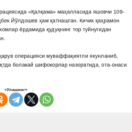
ерациясида «Қалқама» маҳалласида яшовчи 109-
дбек Йўлдошев ҳам қатнашган. Кичик қаҳрамон
нжомлар ёрдамида қудуқнинг тор туйнугидан
н.
утқарув операцияси муваффақиятли якунланиб,
ақтда болакай шифокорлар назоратида, ота-онаси
«Улашинг»