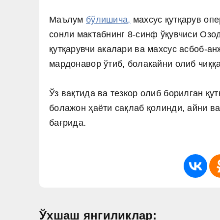
Маълум
бўлишича,
махсус қутқарув оп
сонли мактабнинг 8-синф ўқувчиси Озо
қутқарувчи акалари ва махсус асбоб-а
мардонавор ўтиб, болакайни олиб чиққа
Ўз вақтида ва тезкор олиб борилган қ
болажон ҳаёти сақлаб қолинди, айни в
бағрида.
Ўхшаш янгиликлар: