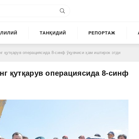
ҲЛИЛИЙ
ТАНҚИДИЙ
РЕПОРТАЖ
г қутқарув операциясида 8-синф ўқувчиси ҳам иштирок этди
нг қутқарув операциясида 8-синф