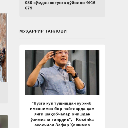
080 сўмдан сотувга қўйилди
16
679
МУҲАРРИР ТАНЛОВИ
"Кўзга кўп тушишдан қўрқиб,
имконимиз бор пайтларда ҳам
янги шаҳобчалар очишдан
ўзимизни тиярдик", - Korzinka
асосчиси Зафар Ҳошимов