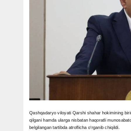
Qashqadaryo viloyati Qarshi shahar hokimining birin
qilgani hamda ularga nisbatan haqoratli munosabatd
belgilangan tartibda atroflicha o‘rganib chiqildi.