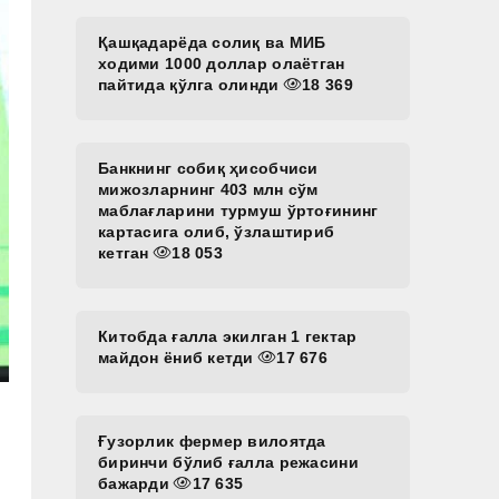
Қашқадарёда солиқ ва МИБ
ходими 1000 доллар олаётган
пайтида қўлга олинди
18 369
Банкнинг собиқ ҳисобчиси
мижозларнинг 403 млн сўм
маблағларини турмуш ўртоғининг
картасига олиб, ўзлаштириб
кетган
18 053
Китобда ғалла экилган 1 гектар
майдон ёниб кетди
17 676
Ғузорлик фермер вилоятда
биринчи бўлиб ғалла режасини
бажарди
17 635