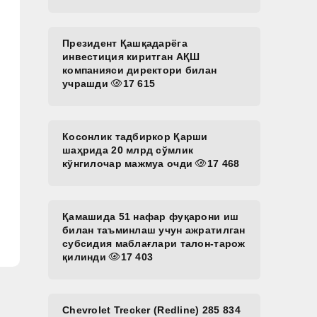
Президент Қашқадарёга
инвестиция киритган АҚШ
компанияси директори билан
учрашди
17 615
Косонлик тадбиркор Қарши
шаҳрида 20 млрд сўмлик
кўнгилочар мажмуа очди
17 468
Қамашида 51 нафар фуқарони иш
билан таъминлаш учун ажратилган
субсидия маблағлари талон-тарож
қилинди
17 403
Chevrolet Trecker (Redline) 285 834