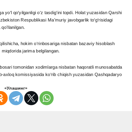
 yo‘l qo‘yilganligi o‘z tasdig‘ini topdi. Holat yuzasidan Qarshi
‘zbekiston Respublikasi Ma’muriy javobgarlik to‘g‘risidagi
qo'llanilgan.
lishicha, hokim o‘rinbosariga nisbatan bazaviy hisoblash
 miqdorida jarima belgilangan.
inbosari tomonidan xodimlarga nisbatan haqoratli munosabatda
Odob-axloq komissiyasida ko‘rib chiqish yuzasidan Qashqadaryo
«Улашинг»