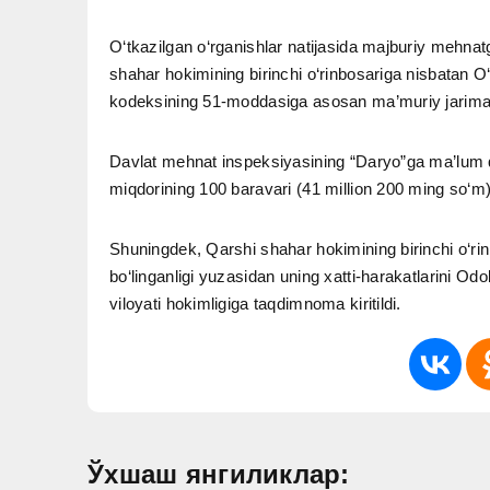
O‘tkazilgan o‘rganishlar natijasida majburiy mehnatga
shahar hokimining birinchi o‘rinbosariga nisbatan O
kodeksining 51-moddasiga asosan ma’muriy jarima 
Davlat mehnat inspeksiyasining “Daryo”ga ma’lum qi
miqdorining 100 baravari (41 million 200 ming so‘m)
Shuningdek, Qarshi shahar hokimining birinchi o‘r
bo‘linganligi yuzasidan uning xatti-harakatlarini 
viloyati hokimligiga taqdimnoma kiritildi.
Ўхшаш янгиликлар: