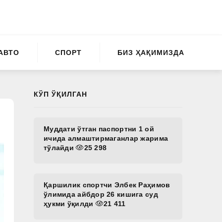
АВТО
СПОРТ
БИЗ ҲАҚИМИЗДА
КЎП ЎҚИЛГАН
Муддати ўтган паспортни 1 ой
ичида алмаштирмаганлар жарима
тўлайди
25 298
Қаршилик спортчи Элбек Раҳимов
ўлимида айбдор 26 кишига суд
ҳукми ўқилди
21 411