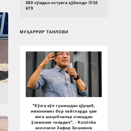
080 сўмдан сотувга қўйилди
16
679
МУҲАРРИР ТАНЛОВИ
"Кўзга кўп тушишдан қўрқиб,
имконимиз бор пайтларда ҳам
янги шаҳобчалар очишдан
ўзимизни тиярдик", - Korzinka
асосчиси Зафар Ҳошимов