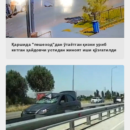
Қаршида "пешеход"дан ўтаётган қизни уриб
кетган ҳайдовчи устидан жиноят иши қўзғатилди