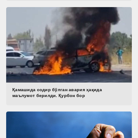
Қамашида содир бўлган авария ҳақида
маълумот берилди. Қурбон бор