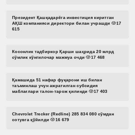
Президент Қашқадарёга инвестиция киритган
АҚШ компанияси директори билан учрашди
17
615
Косонлик тадбиркор Қарши шаҳрида 20 млрд
сўмлик кўнгилочар мажмуа очди
17 468
Қамашида 51 нафар фуқарони иш билан
таъминлаш учун ажратилган субсидия
маблағлари талон-тарож қилинди
17 403
Chevrolet Trecker (Redline) 285 834 080 сўмдан
сотувга қўйилди
16 679