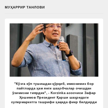
МУҲАРРИР ТАНЛОВИ
"Кўзга кўп тушишдан қўрқиб, имконимиз бор
пайтларда ҳам янги шаҳобчалар очишдан
ўзимизни тиярдик", - Korzinka асосчиси Зафар
Ҳошимов Президент Қарши шаҳридаги
супермаркетга ташрифи ҳақида фикр билдирди