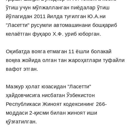
ўтиш учун мўлжалланган пиёдалар ўтиш
йўлагидан 2011 йилда туғилган Ю.A.ни
"Ласетти" русумли автомашинани бошқариб
келаётган фуқаро Х.Ф. уриб юборган.
Оқибатда вояга етмаган 11 ёшли болакай
воқеа жойида олган тан жароҳатлари туфайли
вафот этган.
Мазкур ҳолат юзасидан "Ласетти"
ҳайдовчисига нисбатан Ўзбекистон
Республикаси Жиноят кодексининг 266-
моддаси 2-қисми билан жиноят иши
қўзғатилган.