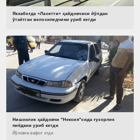
Яккабоғда «Ласетти» ҳайдовчиси йўлдан
ўтаётган велосипедчини уриб кетди
Нишонлик ҳайдовчи "Нексия"сида ғузорлик
пиёдани уриб кетди
Йўловчи вафот этди.