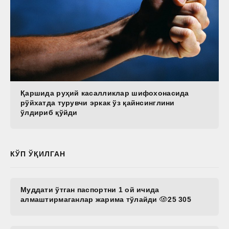
Қаршида руҳий касалликлар шифохонасида
рўйхатда турувчи эркак ўз қайнсинглини
ўлдириб қўйди
КЎП ЎҚИЛГАН
Муддати ўтган паспортни 1 ой ичида
алмаштирмаганлар жарима тўлайди
25 305