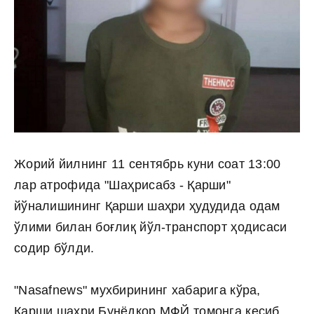
Жорий йилнинг 11 сентябрь куни соат 13:00
лар атрофида "Шаҳрисабз - Қарши"
йўналишининг Қарши шаҳри ҳудудида одам
ўлими билан боғлиқ йўл-транспорт ҳодисаси
содир бўлди.
"Nasafnews" мухбирининг хабарига кўра,
Қарши шаҳри Бунёдкор МФЙ томонга кесиб