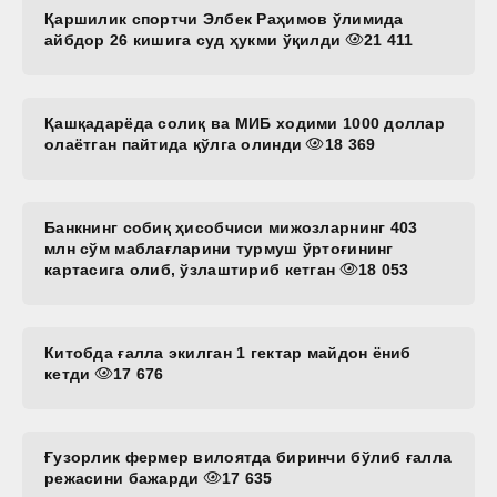
Қаршилик спортчи Элбек Раҳимов ўлимида
айбдор 26 кишига суд ҳукми ўқилди
21 411
Қашқадарёда солиқ ва МИБ ходими 1000 доллар
олаётган пайтида қўлга олинди
18 369
Банкнинг собиқ ҳисобчиси мижозларнинг 403
млн сўм маблағларини турмуш ўртоғининг
картасига олиб, ўзлаштириб кетган
18 053
Китобда ғалла экилган 1 гектар майдон ёниб
кетди
17 676
Ғузорлик фермер вилоятда биринчи бўлиб ғалла
режасини бажарди
17 635