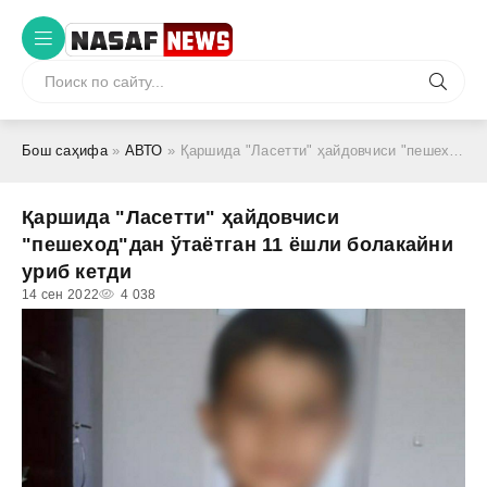
Бош саҳифа
»
АВТО
» Қаршида "Ласетти" ҳайдовчиси "пешеход"дан ўтаётган 11 ёшли болакайни уриб кетди
Қаршида "Ласетти" ҳайдовчиси
"пешеход"дан ўтаётган 11 ёшли болакайни
уриб кетди
14 сен 2022
4 038