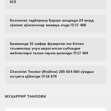
615
Косонлик тадбиркор Қарши шаҳрида 20 млрд
сўмлик кўнгилочар мажмуа очди
17 468
Қамашида 51 нафар фуқарони иш билан
таъминлаш учун ажратилган субсидия
маблағлари талон-тарож қилинди
17 404
Chevrolet Trecker (Redline) 285 834 080 сўмдан
сотувга қўйилди
16 679
МУҲАРРИР ТАНЛОВИ