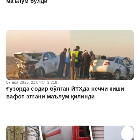
маълум бўлди
07 ноя 2025, 21:04
3 210
Ғузорда содир бўлган ЙТҲда неччи киши
вафот этгани маълум қилинди