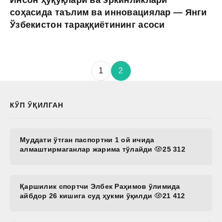
Инсон ҳуқуқлари ва эркинликлари
соҳасида таълим ва инновациялар — Янги
Ўзбекистон тараққиётининг асоси
1
2
КЎП ЎҚИЛГАН
Муддати ўтган паспортни 1 ой ичида
алмаштирмаганлар жарима тўлайди
25 312
Қаршилик спортчи Элбек Раҳимов ўлимида
айбдор 26 кишига суд ҳукми ўқилди
21 412