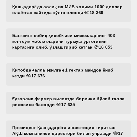
Қашқадарёда солиқ ва МИБ ходими 1000 доллар
олаётган пайтида қўлга олинди
18 369
Банкнинг собиқ ҳисобчиси мижозларнинг 403
млн сўм маблағларини турмуш ўртоғининг
картасига олиб, ўзлаштириб кетган
18 053
Китобда ғалла экилган 1 гектар майдон ёниб
кетди
17 676
Ғузорлик фермер вилоятда биринчи бўлиб ғалла
режасини бажарди
17 635
Президент Қашқадарёга инвестиция киритган
АҚШ компанияси директори билан учрашди
17