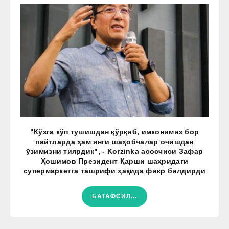
"Кўзга кўп тушишдан қўрқиб, имконимиз бор
пайтларда ҳам янги шаҳобчалар очишдан
ўзимизни тиярдик", - Korzinka асосчиси Зафар
Ҳошимов Президент Қарши шаҳридаги
супермаркетга ташрифи ҳақида фикр билдирди
БАТАФСИЛ...