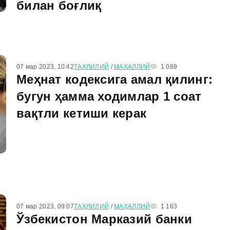
билан боғлиқ
07 мар 2023, 10:42
ТАҲЛИЛИЙ
/
МАҲАЛЛИЙ
1 089
Меҳнат кодексига амал қилинг:
бугун ҳамма ходимлар 1 соат
вақтли кетиши керак
07 мар 2023, 09:07
ТАҲЛИЛИЙ
/
МАҲАЛЛИЙ
1 163
Ўзбекистон Марказий банки