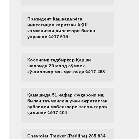
Президент Қашқадарёга
инвестиция киритган АҚШ
компанияси директори билан
учрашди
17 615
Косонлик тадбиркор Қарши
шаҳрида 20 млрд сўмлик
кўнгилочар мажмуа очди
17 468
Қамашида 51 нафар фуқарони иш
билан таъминлаш учун ажратилган
субсидия маблағлари талон-тарож
қилинди
17 404
Chevrolet Trecker (Redline) 285 834