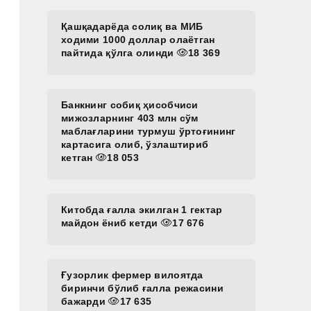
Қашқадарёда солиқ ва МИБ
ходими 1000 доллар олаётган
пайтида қўлга олинди
18 369
Банкнинг собиқ ҳисобчиси
мижозларнинг 403 млн сўм
маблағларини турмуш ўртоғининг
картасига олиб, ўзлаштириб
кетган
18 053
Китобда ғалла экилган 1 гектар
майдон ёниб кетди
17 676
Ғузорлик фермер вилоятда
биринчи бўлиб ғалла режасини
бажарди
17 635