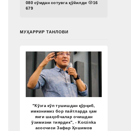
080 сўмдан сотувга қўйилди
16
679
МУҲАРРИР ТАНЛОВИ
"Кўзга кўп тушишдан қўрқиб,
имконимиз бор пайтларда ҳам
янги шаҳобчалар очишдан
ўзимизни тиярдик", - Korzinka
асосчиси Зафар Ҳошимов