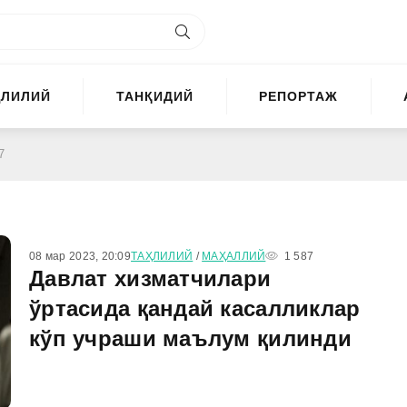
ҲЛИЛИЙ
ТАНҚИДИЙ
РЕПОРТАЖ
7
08 мар 2023, 20:09
ТАҲЛИЛИЙ
/
МАҲАЛЛИЙ
1 587
Давлат хизматчилари
ўртасида қандай касалликлар
кўп учраши маълум қилинди