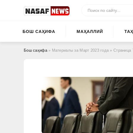
БОШ САҲИФА
МАҲАЛЛИЙ
ТА
Бош саҳифа
» Материалы за Март 2023 года » Страница 