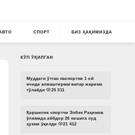
АВТО
СПОРТ
БИЗ ҲАҚИМИЗДА
КЎП ЎҚИЛГАН
Муддати ўтган паспортни 1 ой
ичида алмаштирмаганлар жарима
тўлайди
25 311
Қаршилик спортчи Элбек Раҳимов
ўлимида айбдор 26 кишига суд
ҳукми ўқилди
21 412