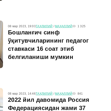
08 мар 2023, 19:03
ТАҲЛИЛИЙ
/
МАҲАЛЛИЙ
1 325
Бошланғич синф
ўқитувчиларининг педагог
ставкаси 16 соат этиб
белгиланиши мумкин
08 мар 2023, 14:46
ТАҲЛИЛИЙ
/
МАҲАЛЛИЙ
841
2022 йил давомида Россия
Федерациясидан жами 37