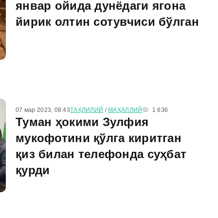
январ ойида дунёдаги ягона
йирик олтин сотувчиси бўлган
07 мар 2023, 08:43
ТАҲЛИЛИЙ
/
МАҲАЛЛИЙ
1 636
Туман ҳокими Зулфия
мукофотини қўлга киритган
қиз билан телефонда суҳбат
қурди