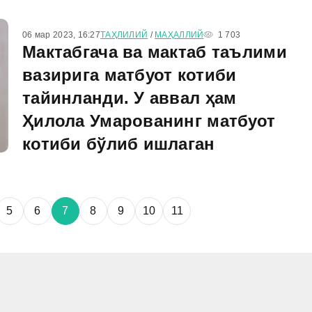
06 мар 2023, 16:27
ТАҲЛИЛИЙ
/
МАҲАЛЛИЙ
1 703
Мактабгача ва мактаб таълими
вазирига матбуот котиби
тайинланди. У аввал ҳам
Ҳилола Умарованинг матбуот
котиби бўлиб ишлаган
5
6
7
8
9
10
11