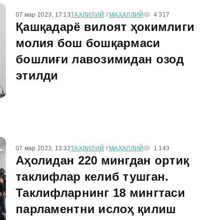
07 мар 2023, 17:13
ТАҲЛИЛИЙ
/
МАҲАЛЛИЙ
4 317
Қашқадарё вилоят ҳокимлиги
молия бош бошқармаси
бошлиғи лавозимидан озод
этилди
07 мар 2023, 13:32
ТАҲЛИЛИЙ
/
МАҲАЛЛИЙ
1 143
Аҳолидан 220 мингдан ортиқ
таклифлар келиб тушган.
Таклифларнинг 18 мингтаси
парламентни ислоҳ қилиш