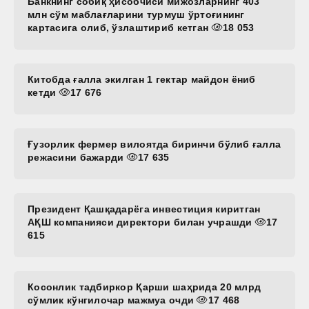
Банкнинг собиқ ҳисобчиси мижозларнинг 403
млн сўм маблағларини турмуш ўртоғининг
картасига олиб, ўзлаштириб кетган
18 053
Китобда ғалла экилган 1 гектар майдон ёниб
кетди
17 676
Ғузорлик фермер вилоятда биринчи бўлиб ғалла
режасини бажарди
17 635
Президент Қашқадарёга инвестиция киритган
АҚШ компанияси директори билан учрашди
17
615
Косонлик тадбиркор Қарши шаҳрида 20 млрд
сўмлик кўнгилочар мажмуа очди
17 468