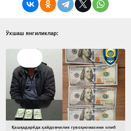
Ўхшаш янгиликлар:
Қашқадарёда ҳайдовчилик гувоҳномасини олиб