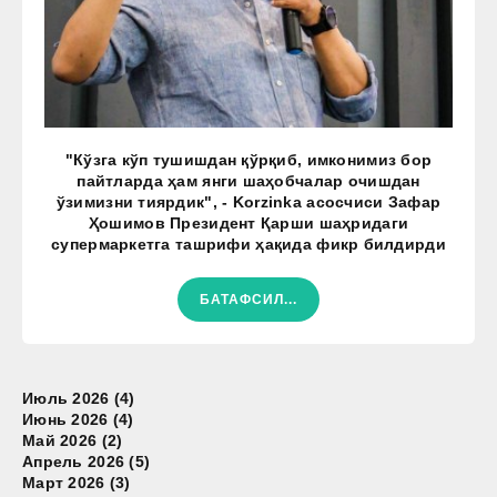
"Кўзга кўп тушишдан қўрқиб, имконимиз бор
пайтларда ҳам янги шаҳобчалар очишдан
ўзимизни тиярдик", - Korzinka асосчиси Зафар
Ҳошимов Президент Қарши шаҳридаги
супермаркетга ташрифи ҳақида фикр билдирди
БАТАФСИЛ...
Июль 2026 (4)
Июнь 2026 (4)
Май 2026 (2)
Апрель 2026 (5)
Март 2026 (3)