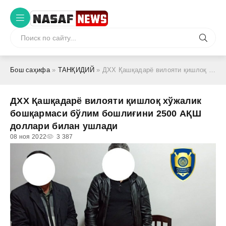
Бош саҳифа
»
ТАНҚИДИЙ
» ДХХ Қашқадарё вилояти қишлоқ хўжалик бошқармаси бўлим бошлиғини 2500 АҚШ доллари билан ушлади
ДХХ Қашқадарё вилояти қишлоқ хўжалик
бошқармаси бўлим бошлиғини 2500 АҚШ
доллари билан ушлади
08 ноя 2022
3 387