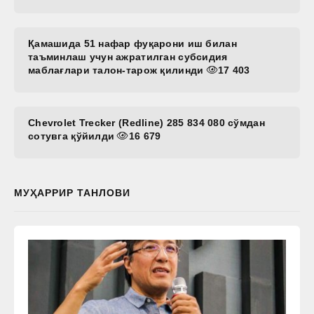
Қамашида 51 нафар фуқарони иш билан
таъминлаш учун ажратилган субсидия
маблағлари талон-тарож қилинди
17 403
Chevrolet Trecker (Redline) 285 834 080 сўмдан
сотувга қўйилди
16 679
МУҲАРРИР ТАНЛОВИ