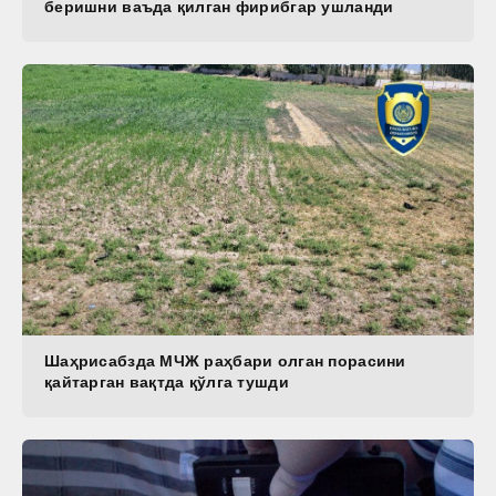
беришни ваъда қилган фирибгар ушланди
Шаҳрисабзда МЧЖ раҳбари олган порасини
қайтарган вақтда қўлга тушди