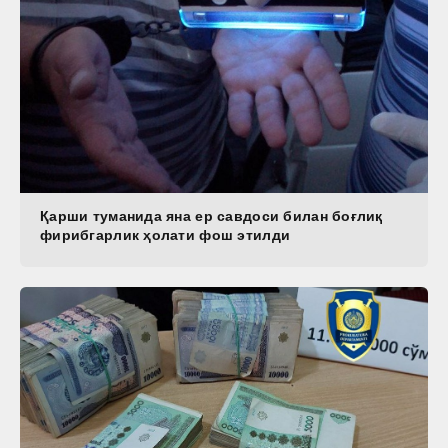
Қарши туманида яна ер савдоси билан боғлиқ
фирибгарлик ҳолати фош этилди