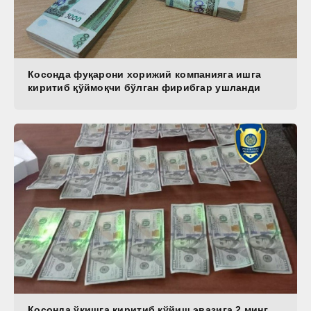
Косонда фуқарони хорижий компанияга ишга
киритиб қўймоқчи бўлган фирибгар ушланди
Косонда ўқишга киритиб қўйиш эвазига 2 минг