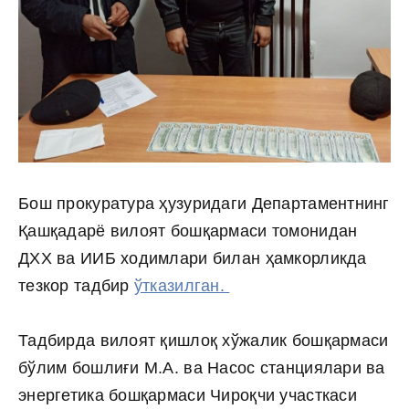
Бош прокуратура ҳузуридаги Департаментнинг
Қашқадарё вилоят бошқармаси томонидан
ДХХ ва ИИБ ходимлари билан ҳамкорликда
тезкор тадбир
ўтказилган.
Тадбирда вилоят қишлоқ хўжалик бошқармаси
бўлим бошлиғи М.А. ва Насос станциялари ва
энергетика бошқармаси Чироқчи участкаси