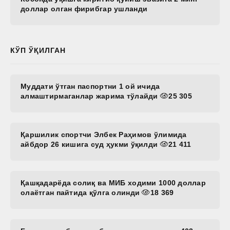
доллар олган фирибгар ушланди
КЎП ЎҚИЛГАН
Муддати ўтган паспортни 1 ой ичида
алмаштирмаганлар жарима тўлайди
25 305
Қаршилик спортчи Элбек Раҳимов ўлимида
айбдор 26 кишига суд ҳукми ўқилди
21 411
Қашқадарёда солиқ ва МИБ ходими 1000 доллар
олаётган пайтида қўлга олинди
18 369