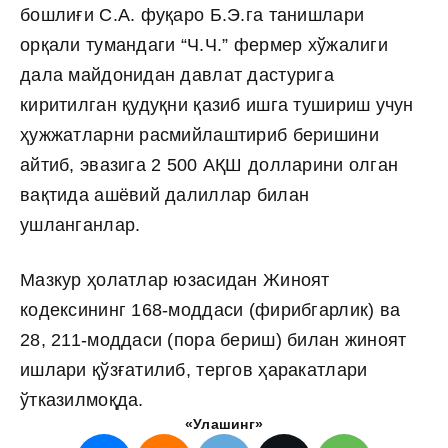
бошлиғи С.А. фуқаро Б.Э.га танишлари
орқали тумандаги “Ч.Ч.” фермер хўжалиги
дала майдонидан давлат дастурига
киритилган қудуқни қазиб ишга тушириш учун
ҳужжатларни расмийлаштириб беришини
айтиб, эвазига 2 500 АҚШ долларини олган
вақтида ашёвий далиллар билан
ушланганлар.
Мазкур ҳолатлар юзасидан Жиноят
кодексининг 168-моддаси (фирибгарлик) ва
28, 211-моддаси (пора бериш) билан жиноят
ишлари қўзғатилиб, тергов ҳаракатлари
ўтказилмоқда.
«Улашинг»