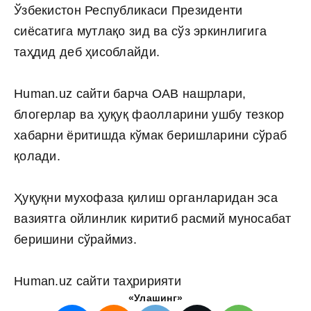
Ўзбекистон Республикаси Президенти
сиёсатига мутлақо зид ва сўз эркинлигига
таҳдид деб ҳисоблайди.
Human.uz сайти барча ОАВ нашрлари,
блогерлар ва ҳуқуқ фаолларини ушбу тезкор
хабарни ёритишда кўмак беришларини сўраб
қолади.
Ҳуқуқни мухофаза қилиш органларидан эса
вазиятга ойлинлик киритиб расмий муносабат
беришини сўраймиз.
Human.uz сайти таҳририяти
«Улашинг»