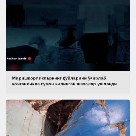
Миришкорликларнинг қўйларини ўғирлаб
қочганликда гумон қилинган шахслар ушланди