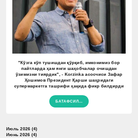
"Кўзга кўп тушишдан қўрқиб, имконимиз бор
пайтларда ҳам янги шаҳобчалар очишдан
ўзимизни тиярдик", - Korzinka асосчиси Зафар
Ҳошимов Президент Қарши шаҳридаги
супермаркетга ташрифи ҳақида фикр билдирди
БАТАФСИЛ...
Июль 2026 (4)
Июнь 2026 (4)