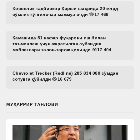
Косонлик тадбиркор Қарши шаҳрида 20 млрд
сўмлик кўнгилочар мажмуа очди
17 468
Қамашида 51 нафар фуқарони иш билан
таъминлаш учун ажратилган субсидия
маблағлари талон-тарож қилинди
17 404
Chevrolet Trecker (Redline) 285 834 080 сўмдан
сотувга қўйилди
16 679
МУҲАРРИР ТАНЛОВИ