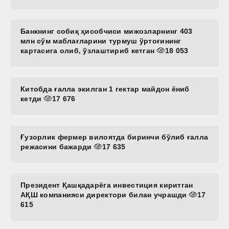
Банкнинг собиқ ҳисобчиси мижозларнинг 403
млн сўм маблағларини турмуш ўртоғининг
картасига олиб, ўзлаштириб кетган
18 053
Китобда ғалла экилган 1 гектар майдон ёниб
кетди
17 676
Ғузорлик фермер вилоятда биринчи бўлиб ғалла
режасини бажарди
17 635
Президент Қашқадарёга инвестиция киритган
АҚШ компанияси директори билан учрашди
17
615