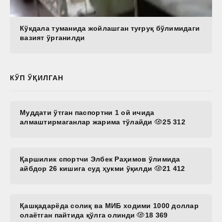
Кўкдала туманида жойлашган туғруқ бўлимидаги
вазият ўрганилди
КЎП ЎҚИЛГАН
Муддати ўтган паспортни 1 ой ичида
алмаштирмаганлар жарима тўлайди
25 312
Қаршилик спортчи Элбек Раҳимов ўлимида
айбдор 26 кишига суд ҳукми ўқилди
21 412
Қашқадарёда солиқ ва МИБ ходими 1000 доллар
олаётган пайтида қўлга олинди
18 369