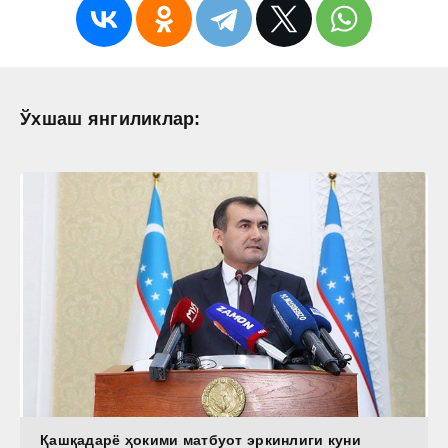
Ўхшаш янгиликлар:
Қашқадарё ҳокими матбуот эркинлиги куни