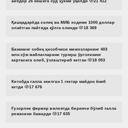
айбдор 26 кишига суд ҳукми ўқилди
21 412
Қашқадарёда солиқ ва МИБ ходими 1000 доллар
олаётган пайтида қўлга олинди
18 369
Банкнинг собиқ ҳисобчиси мижозларнинг 403
млн сўм маблағларини турмуш ўртоғининг
картасига олиб, ўзлаштириб кетган
18 053
Китобда ғалла экилган 1 гектар майдон ёниб
кетди
17 676
Ғузорлик фермер вилоятда биринчи бўлиб ғалла
режасини бажарди
17 635