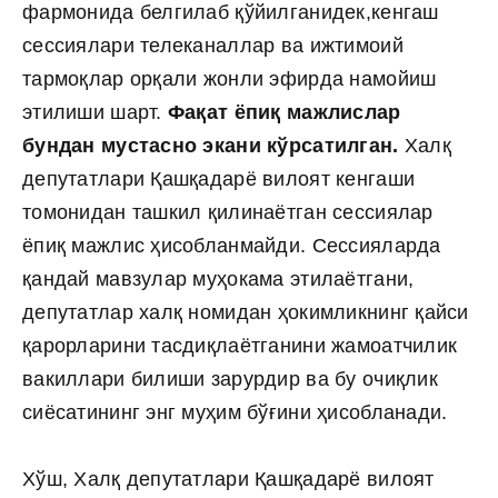
фармонида белгилаб қўйилганидек,кенгаш
сессиялари телеканаллар ва ижтимоий
тармоқлар орқали жонли эфирда намойиш
этилиши шарт.
Фақат ёпиқ мажлислар
бундан мустасно экани кўрсатилган.
Халқ
депутатлари Қашқадарё вилоят кенгаши
томонидан ташкил қилинаётган сессиялар
ёпиқ мажлис ҳисобланмайди. Сессияларда
қандай мавзулар муҳокама этилаётгани,
депутатлар халқ номидан ҳокимликнинг қайси
қарорларини тасдиқлаётганини жамоатчилик
вакиллари билиши зарурдир ва бу очиқлик
сиёсатининг энг муҳим бўғини ҳисобланади.
Хўш, Халқ депутатлари Қашқадарё вилоят