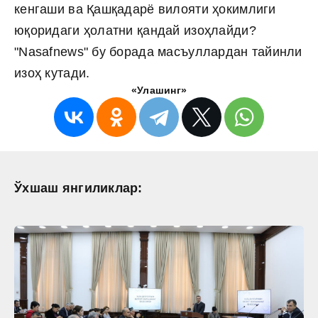
кенгаши ва Қашқадарё вилояти ҳокимлиги
юқоридаги ҳолатни қандай изоҳлайди?
"Nasafnews" бу борада масъуллардан тайинли
изоҳ кутади.
«Улашинг»
Ўхшаш янгиликлар: