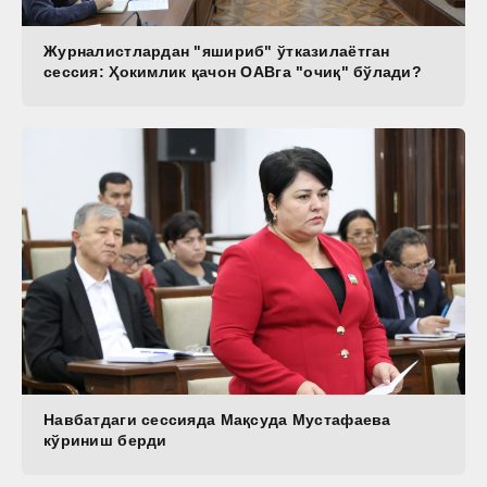
Журналистлардан "яшириб" ўтказилаётган
сессия: Ҳокимлик қачон ОАВга "очиқ" бўлади?
Навбатдаги сессияда Мақсуда Мустафаева
кўриниш берди