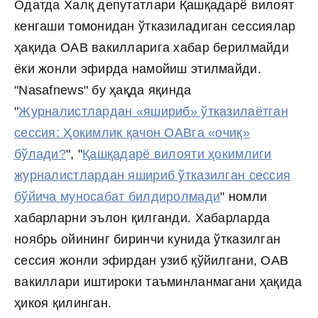
Одатда Халқ депутатлари Қашқадарё вилоят
кенгаши томонидан ўтказиладиган сессиялар
ҳақида ОАВ вакилларига хабар берилмайди
ёки жонли эфирда намойиш этилмайди.
"Nasafnews" бу ҳақда яқинда
"
Журналистлардан «яшириб» ўтказилаётган
сессия: Ҳокимлик қачон ОАВга «очиқ»
бўлади?
", "
Қашқадарё вилояти ҳокимлиги
журналистлардан яшириб ўтказилган сессия
бўйича муносабат билдиролмади
" номли
хабарларни эълон қилганди. Хабарларда
ноябрь ойининг биринчи кунида ўтказилган
сессия жонли эфирдан узиб қўйилгани, ОАВ
вакиллари иштироки таъминланмагани ҳақида
ҳикоя қилинган.