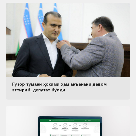
Ғузор тумани ҳокими ҳам анъанани давом
эттириб, депутат бўлди