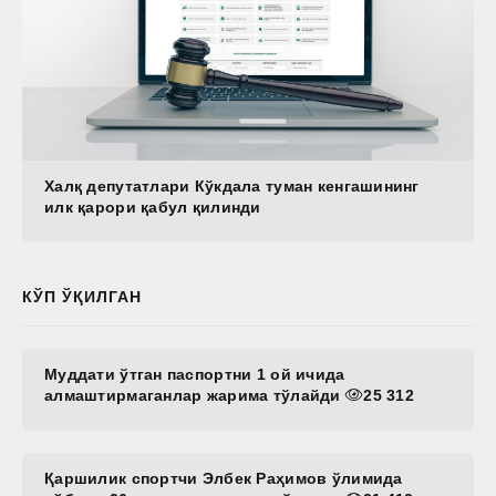
Халқ депутатлари Кўкдала туман кенгашининг
илк қарори қабул қилинди
КЎП ЎҚИЛГАН
Муддати ўтган паспортни 1 ой ичида
алмаштирмаганлар жарима тўлайди
25 312
Қаршилик спортчи Элбек Раҳимов ўлимида