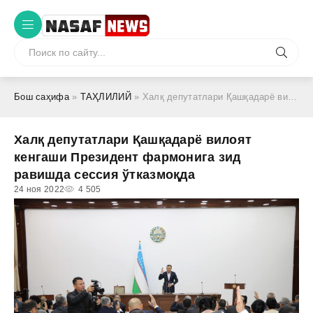
Бош саҳифа
»
ТАҲЛИЛИЙ
» Халқ депутатлари Қашқадарё вилоят кенгаши Президент фармонига зид равишда сессия ўтказмоқда
Халқ депутатлари Қашқадарё вилоят
кенгаши Президент фармонига зид
равишда сессия ўтказмоқда
24 ноя 2022
4 505