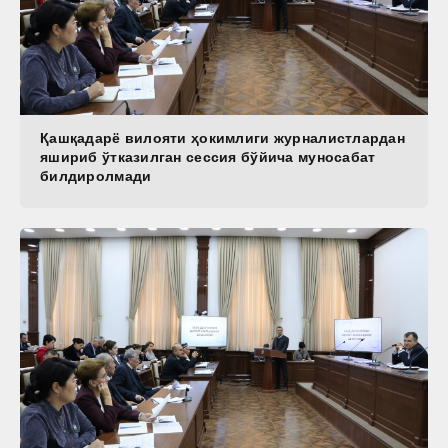
Қашқадарё вилояти ҳокимлиги журналистлардан
яшириб ўтказилган сессия бўйича муносабат
билдиролмади