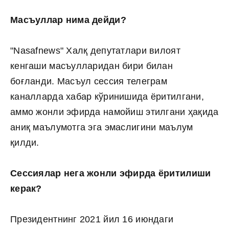
Масъуллар нима дейди?
"Nasafnews" Халқ депутатлари вилоят
кенгаши масъулларидан бири билан
боғланди. Масъул сессия телеграм
каналларда хабар кўринишида ёритилгани,
аммо жонли эфирда намойиш этилгани ҳақида
аниқ маълумотга эга эмаслигини маълум
қилди.
Сессиялар нега жонли эфирда ёритилиши
керак?
Президентнинг 2021 йил 16 июндаги