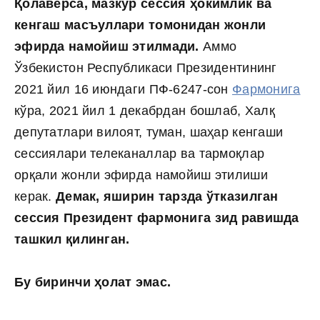
Қолаверса, мазкур сессия ҳокимлик ва
кенгаш масъуллари томонидан жонли
эфирда намойиш этилмади.
Аммо
Ўзбекистон Республикаси Президентининг
2021 йил 16 июндаги ПФ-6247-сон
Фармонига
кўра, 2021 йил 1 декабрдан бошлаб, Халқ
депутатлари вилоят, туман, шаҳар кенгаши
сессиялари телеканаллар ва тармоқлар
орқали жонли эфирда намойиш этилиши
керак.
Демак, яширин тарзда ўтказилган
сессия Президент фармонига зид равишда
ташкил қилинган.
Бу биринчи ҳолат эмас.