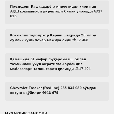
Президент Қашқадарёга инвестиция киритган
АҚШ компанияси директори билан учрашди
17
615
Косонлик тадбиркор Қарши шаҳрида 20 млрд
сўмлик кўнгилочар мажмуа очди
17 468
Қамашида 51 нафар фуқарони иш билан
таъминлаш учун ажратилган субсидия
маблағлари талон-тарож қилинди
17 404
Chevrolet Trecker (Redline) 285 834 080 сўмдан
сотувга қўйилди
16 679
МУҲАРРИР ТАНЛОВИ