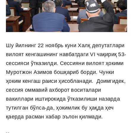
Шу йилнинг 22 ноябрь куни Халқ депутатлари
вилоят кенгашининг навбатдаги VI чақириқ 53-
сессияси ўтказилди. Сессияни вилоят ҳокими
Муротжон Азимов бошқариб борди. Чунки
ҳоким кенгаш раиси ҳисобланади. Доимгидек,
сессия оммавий ахборот воситалари
вакиллари иштирокида ўтказилиши назарда
тутилган бўлса-да, ҳокимлик бу ҳақда ҳеч
қаерда расман хабар эълон қилмади.