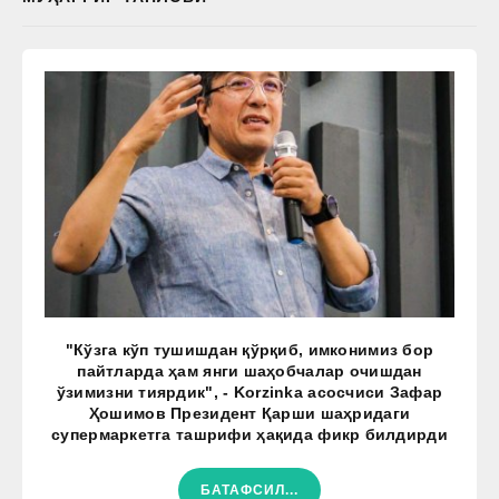
"Кўзга кўп тушишдан қўрқиб, имконимиз бор
пайтларда ҳам янги шаҳобчалар очишдан
ўзимизни тиярдик", - Korzinka асосчиси Зафар
Ҳошимов Президент Қарши шаҳридаги
супермаркетга ташрифи ҳақида фикр билдирди
БАТАФСИЛ...