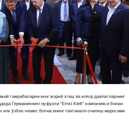
жий тажрибаларни кенг жорий этиш ва илғор давлатларнинг
ида Германиянинг нуфузли “Ernst Klett” компанияси билан
и илк ўзбек–немис боғчасининг тантанали очилиш маросими