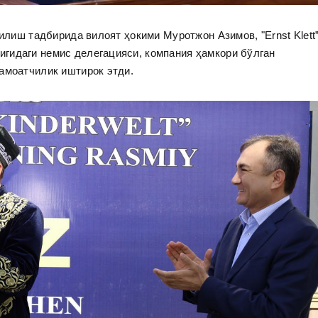
чилиш тадбирида вилоят ҳокими Муротжон Азимов, "Ernst Klett
гидаги немис делегацияси, компания ҳамкори бўлган
амоатчилик иштирок этди.