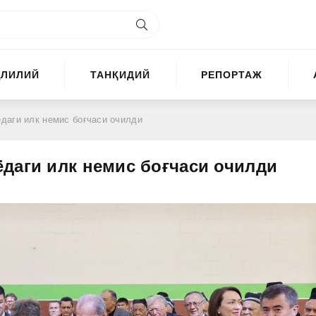
ҲЛИЛИЙ
ТАНҚИДИЙ
РЕПОРТАЖ
даги илк немис боғчаси очилди
даги илк немис боғчаси очилди