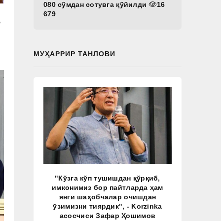
080 сўмдан сотувга қўйилди
16
679
”
МУҲАРРИР ТАНЛОВИ
"Кўзга кўп тушишдан қўрқиб,
имконимиз бор пайтларда ҳам
янги шаҳобчалар очишдан
ўзимизни тиярдик", - Korzinka
асосчиси Зафар Ҳошимов