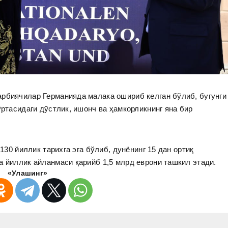
арбиячилар Германияда малака ошириб келган бўлиб, бугунги
ўртасидаги дўстлик, ишонч ва ҳамкорликнинг яна бир
 130 йиллик тарихга эга бўлиб, дунёнинг 15 дан ортиқ
а йиллик айланмаси қарийб 1,5 млрд еврони ташкил этади.
«Улашинг»