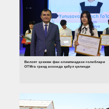
Вилоят ҳокими фан олимпиадаси ғолиблари
ОТМга гранд асосида қабул қилинди