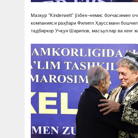
Мазкур "Kinderwelt" ўзбек–немис боғчасининг о
компанияси раҳбари Филипп Ҳауссманн бошчили
тадбиркор Учқун Шарипов, масъуллар ва кенг ж