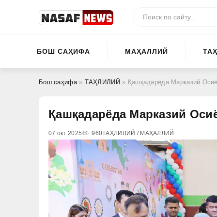
БОШ САҲИФА
МАҲАЛЛИЙ
ТА
Бош саҳифа
»
ТАҲЛИЛИЙ
» Қашқадарёда Марказий Осиё
Қашқадарёда Марказий Осиё
07 окт 2025
960
ТАҲЛИЛИЙ / МАҲАЛЛИЙ