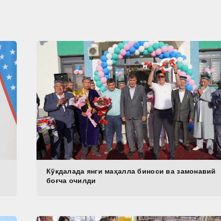
Кўкдалада янги маҳалла биноси ва замонавий
боғча очилди