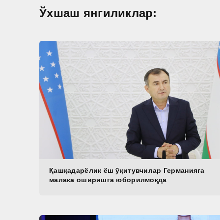
Ўхшаш янгиликлар:
Қашқадарёлик ёш ўқитувчилар Германияга
малака оширишга юборилмоқда