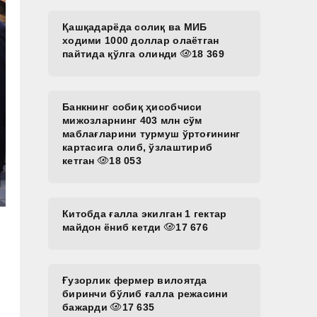
Қашқадарёда солиқ ва МИБ
ходими 1000 доллар олаётган
пайтида қўлга олинди
18 369
Банкнинг собиқ ҳисобчиси
мижозларнинг 403 млн сўм
маблағларини турмуш ўртоғининг
картасига олиб, ўзлаштириб
кетган
18 053
Китобда ғалла экилган 1 гектар
майдон ёниб кетди
17 676
Ғузорлик фермер вилоятда
биринчи бўлиб ғалла режасини
бажарди
17 635