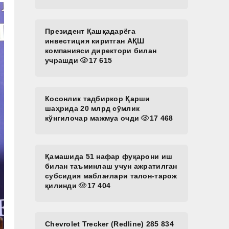
Президент Қашқадарёга
инвестиция киритган АҚШ
компанияси директори билан
учрашди
17 615
Косонлик тадбиркор Қарши
шаҳрида 20 млрд сўмлик
кўнгилочар мажмуа очди
17 468
Қамашида 51 нафар фуқарони иш
билан таъминлаш учун ажратилган
субсидия маблағлари талон-тарож
қилинди
17 404
Chevrolet Trecker (Redline) 285 834