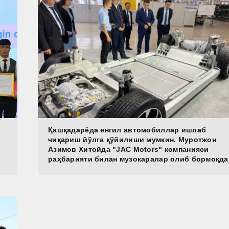
Қашқадарёда енгил автомобиллар ишлаб
чиқариш йўлга қўйилиши мумкин. Муротжон
Азимов Хитойда "JAC Motors" компанияси
раҳбарияти билан музокаралар олиб бормоқда