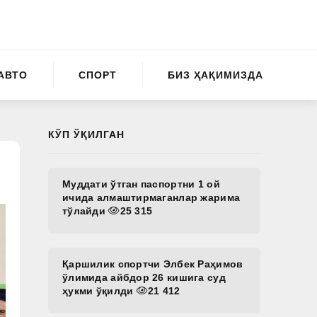
АВТО
СПОРТ
БИЗ ҲАҚИМИЗДА
КЎП ЎҚИЛГАН
Муддати ўтган паспортни 1 ой
ичида алмаштирмаганлар жарима
тўлайди
25 315
Қаршилик спортчи Элбек Раҳимов
ўлимида айбдор 26 кишига суд
ҳукми ўқилди
21 412