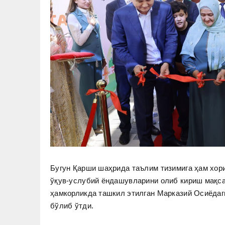
Бугун Қарши шаҳрида таълим тизимига ҳам хори
ўқув-услубий ёндашувларини олиб кириш мақсад
ҳамкорликда ташкил этилган Марказий Осиёдаг
бўлиб ўтди.