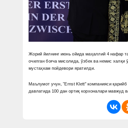
Жорий йилнинг июнь ойида маҳаллий 4 нафар т
очилган боғча мисолида, ўзбек ва немис халқи 
мустаҳкам пойдевори яратилди.
Маълумот учун, "Ernst Klett” компанияси қарийб
давлатида 100 дан ортиқ корхоналари мавжуд в