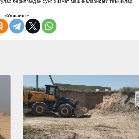
тўлаб берилгандан сўнг, хизмат машиналаридаги таъқиқлар
«Улашинг»