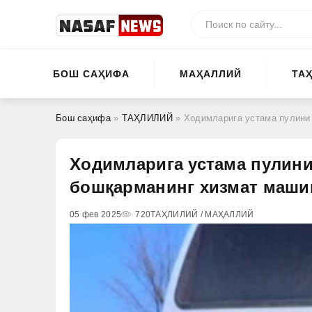
БОШ САҲИФА
МАҲАЛЛИЙ
ТА
Бош саҳифа
»
ТАҲЛИЛИЙ
» Ходимларига устама пулини т
Ходимларига устама пулини
бошқарманинг хизмат машин
05 фев 2025
720
ТАҲЛИЛИЙ / МАҲАЛЛИЙ