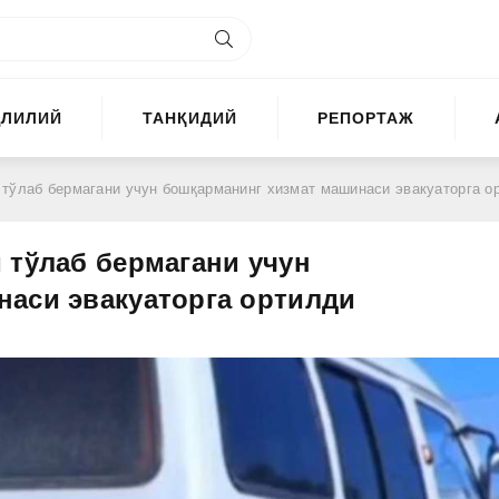
ҲЛИЛИЙ
ТАНҚИДИЙ
РЕПОРТАЖ
ўлаб бермагани учун бошқарманинг хизмат машинаси эвакуаторга ортил
 тўлаб бермагани учун
аси эвакуаторга ортилди