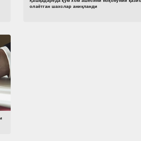
Қашқадарёда қум хом ашёсини ноқонуний қази
олаётган шахслар аниқланди
и