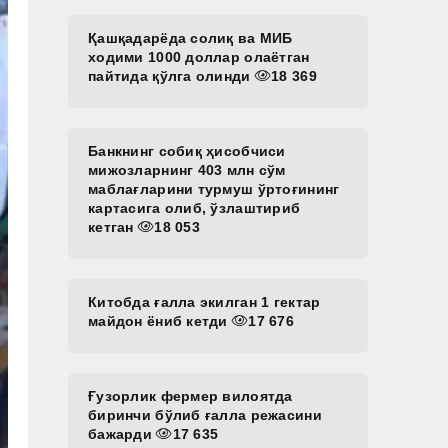
Қашқадарёда солиқ ва МИБ
ходими 1000 доллар олаётган
пайтида қўлга олинди
18 369
Банкнинг собиқ ҳисобчиси
мижозларнинг 403 млн сўм
маблағларини турмуш ўртоғининг
картасига олиб, ўзлаштириб
кетган
18 053
Китобда ғалла экилган 1 гектар
майдон ёниб кетди
17 676
Ғузорлик фермер вилоятда
биринчи бўлиб ғалла режасини
бажарди
17 635