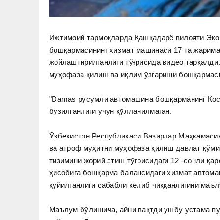
Ижтимоий тармоқларда Қашқадарё вилояти Экол
бошқармасининг хизмат машинаси 17 та жарима
жойлаштирилганлиги тўғрисида видео тарқалди
муҳофаза қилиш ва иқлим ўзгариши бошқармас
"Damas русумли автомашина бошқарманинг Косо
бузилганлиги учун қўлланилмаган.
Ўзбекистон Республикаси Вазирлар Маҳкамасин
ва атроф муҳитни муҳофаза қилиш давлат қўм
тизимини жорий этиш тўғрисидаги 12 -сонли қа
ҳисобига бошқарма балансидаги хизмат автом
қуйилганлиги сабабли келиб чиққанлигини маъл
Маълум бўлишича, айни вақтди ушбу устама пу