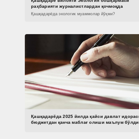
Қашқадарё вилояти Экология бошқармаси
раҳбарияти журналистлардан қочмоқда
Қашқадарёда экологик муаммолар йўқми?
Қашқадарёда 2025 йилда қайси давлат идорас
бюджетдан қанча маблағ олиши маълум бўлди