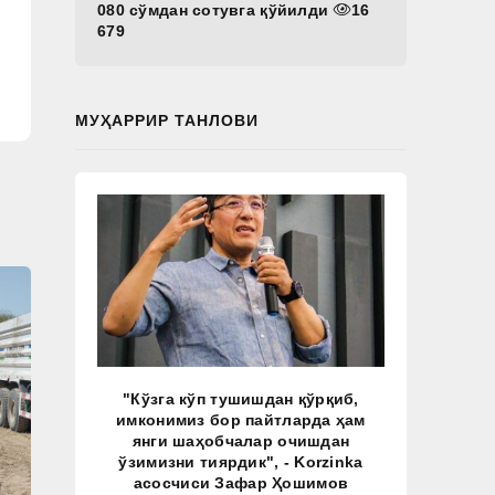
080 сўмдан сотувга қўйилди
16
679
МУҲАРРИР ТАНЛОВИ
"Кўзга кўп тушишдан қўрқиб,
имконимиз бор пайтларда ҳам
янги шаҳобчалар очишдан
ўзимизни тиярдик", - Korzinka
асосчиси Зафар Ҳошимов