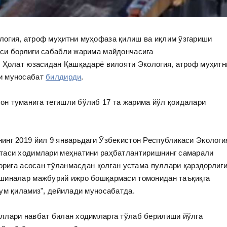
огия, атроф муҳитни муҳофаза қилиш ва иқлим ўзгариши
си борлиги сабабли жарима майдончасига
. Ҳолат юзасидан Қашқадарё вилояти Экология, атроф муҳитн
и муносабат
билдирди
.
н туманига тегишли бўлиб 17 та жарима йўл қоидалари
инг 2019 йил 9 январьдаги Ўзбекистон Республикаси Экологи
итаси ходимлари меҳнатини раҳбатлантиришнинг самарали
рорига асосан тўланмасдан қолган устама пуллари қарздорлиг
ашиналар мажбурий ижро бошқармаси томонидан таъқиқга
ум қиламиз", дейилади муносабатда.
ллари навбат билан ходимларга тўлаб берилиши йўлга