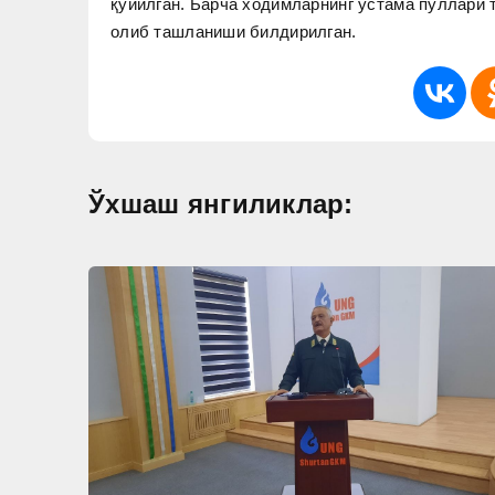
қуйилган. Барча ходимларнинг устама пуллари 
олиб ташланиши билдирилган.
Ўхшаш янгиликлар: