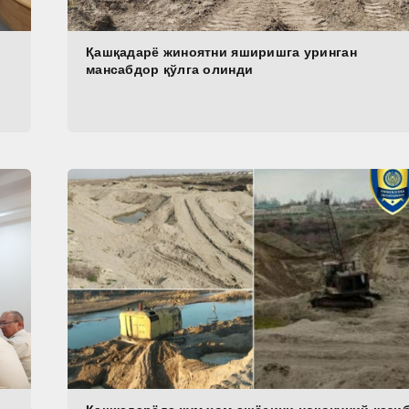
Қашқадарё жиноятни яширишга уринган
мансабдор қўлга олинди