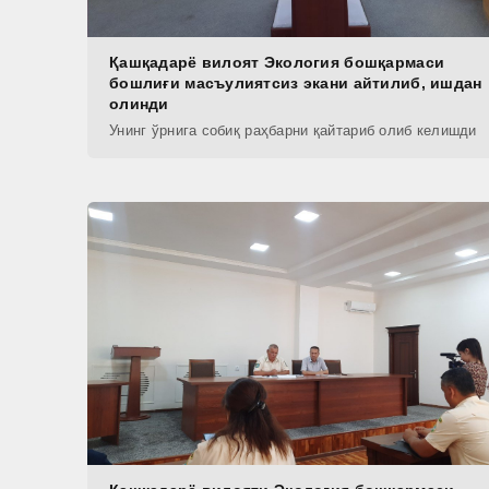
Қашқадарё вилоят Экология бошқармаси
бошлиғи масъулиятсиз экани айтилиб, ишдан
олинди
Унинг ўрнига собиқ раҳбарни қайтариб олиб келишди