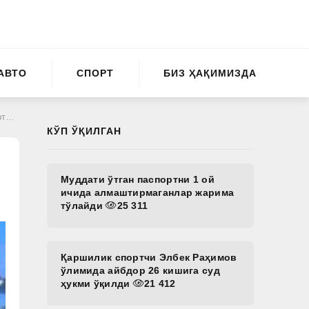
АВТО
СПОРТ
БИЗ ҲАҚИМИЗДА
ди
КЎП ЎҚИЛГАН
Муддати ўтган паспортни 1 ой
ичида алмаштирмаганлар жарима
тўлайди
25 311
Қаршилик спортчи Элбек Раҳимов
ўлимида айбдор 26 кишига суд
ҳукми ўқилди
21 412