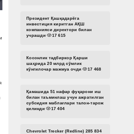
Президент Қашқадарёга
инвестиция киритган АҚШ
компанияси директори билан
учрашди
17 615
и
Косонлик тадбиркор Қарши
шаҳрида 20 млрд сўмлик
кўнгилочар мажмуа очди
17 468
я
Қамашида 51 нафар фуқарони иш
билан таъминлаш учун ажратилган
и
субсидия маблағлари талон-тарож
қилинди
17 404
Chevrolet Trecker (Redline) 285 834