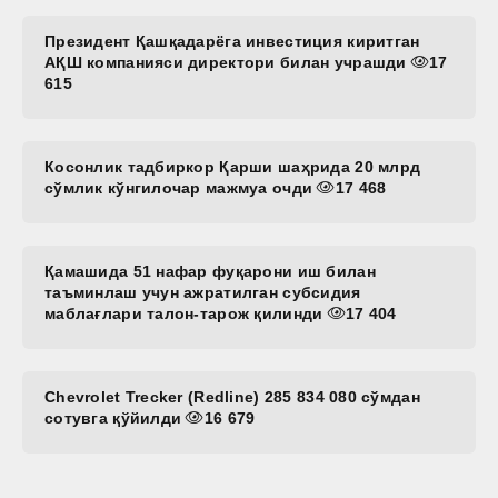
Президент Қашқадарёга инвестиция киритган
АҚШ компанияси директори билан учрашди
17
615
Косонлик тадбиркор Қарши шаҳрида 20 млрд
сўмлик кўнгилочар мажмуа очди
17 468
Қамашида 51 нафар фуқарони иш билан
таъминлаш учун ажратилган субсидия
маблағлари талон-тарож қилинди
17 404
Chevrolet Trecker (Redline) 285 834 080 сўмдан
сотувга қўйилди
16 679