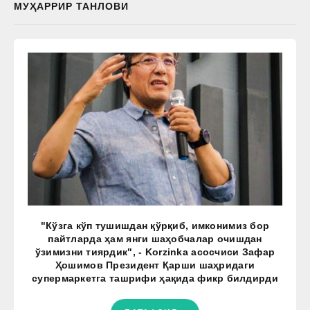
МУҲАРРИР ТАНЛОВИ
"Кўзга кўп тушишдан қўрқиб, имконимиз бор
пайтларда ҳам янги шаҳобчалар очишдан
ўзимизни тиярдик", - Korzinka асосчиси Зафар
Ҳошимов Президент Қарши шаҳридаги
супермаркетга ташрифи ҳақида фикр билдирди