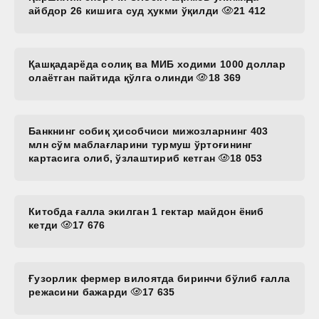
айбдор 26 кишига суд ҳукми ўқилди
21 412
Қашқадарёда солиқ ва МИБ ходими 1000 доллар
олаётган пайтида қўлга олинди
18 369
Банкнинг собиқ ҳисобчиси мижозларнинг 403
млн сўм маблағларини турмуш ўртоғининг
картасига олиб, ўзлаштириб кетган
18 053
Китобда ғалла экилган 1 гектар майдон ёниб
кетди
17 676
Ғузорлик фермер вилоятда биринчи бўлиб ғалла
режасини бажарди
17 635