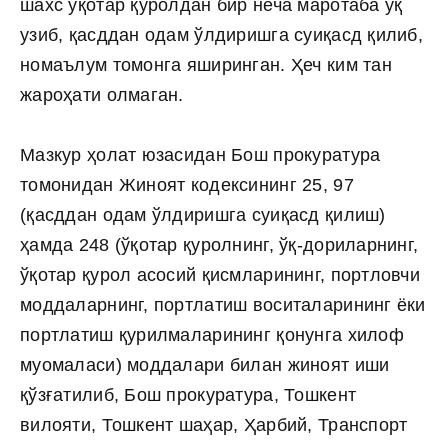
шахс ўқотар қуролдан бир неча маротаба ўқ
узиб, қасддан одам ўлдиришга суиқасд қилиб,
номаълум томонга яширинган. Ҳеч ким тан
жароҳати олмаган.
Мазкур ҳолат юзасидан Бош прокуратура
томонидан Жиноят кодексининг 25, 97
(қасддан одам ўлдиришга суиқасд қилиш)
ҳамда 248 (ўқотар қуролнинг, ўқ-дориларнинг,
ўқотар қурол асосий қисмларининг, портловчи
моддаларнинг, портлатиш воситаларининг ёки
портлатиш қурилмаларининг қонунга хилоф
муомаласи) моддалари билан жиноят иши
қўзғатилиб, Бош прокуратура, Тошкент
вилояти, Тошкент шаҳар, Ҳарбий, Транспорт