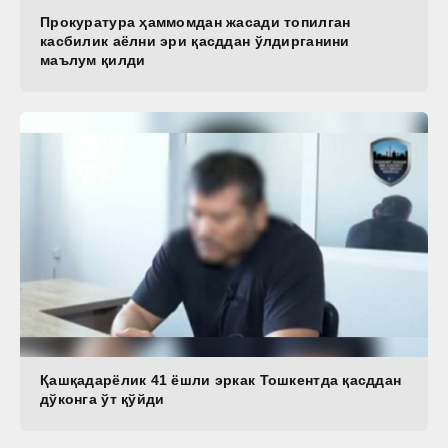
Прокуратура ҳаммомдан жасади топилган
касбилик аёлни эри қасддан ўлдирганини
маълум қилди
Қашқадарёлик 41 ёшли эркак Тошкентда қасддан
дўконга ўт қўйди