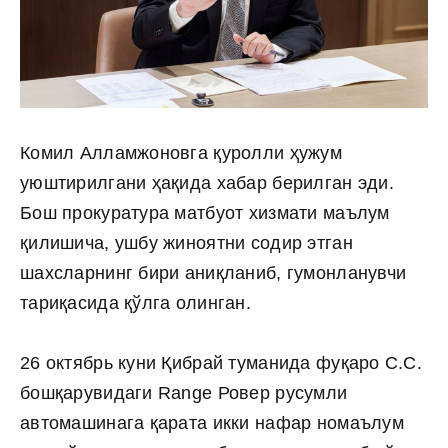
Комил Алламжоновга қуролли ҳужум
уюштирилгани ҳақида хабар берилган эди.
Бош прокуратура матбуот хизмати маълум
қилишича, ушбу жиноятни содир этган
шахсларнинг бири аниқланиб, гумонланувчи
тариқасида қўлга олинган.
26 октябрь куни Қибрай туманида фуқаро С.С.
бошқарувидаги Range Ровер русумли
автомашинага қарата икки нафар номаълум