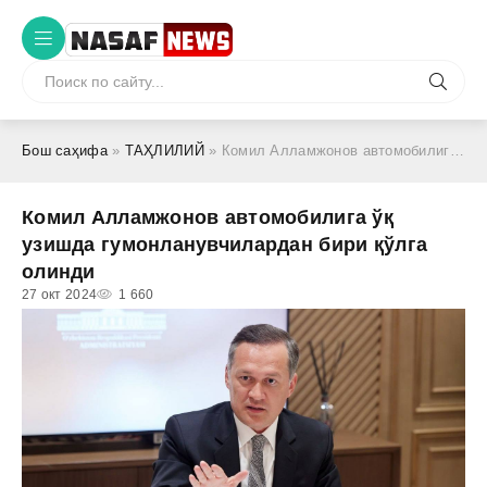
Бош саҳифа
»
ТАҲЛИЛИЙ
» Комил Алламжонов автомобилига ўқ узишда гумонланувчилардан бири қўлга олинди
Комил Алламжонов автомобилига ўқ
узишда гумонланувчилардан бири қўлга
олинди
27 окт 2024
1 660