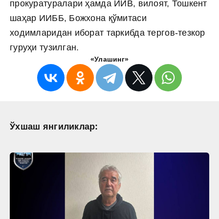
прокуратуралари ҳамда ИИВ, вилоят, Тошкент
шаҳар ИИББ, Божхона қўмитаси
ходимларидан иборат таркибда тергов-тезкор
гуруҳи тузилган.
«Улашинг»
Ўхшаш янгиликлар: