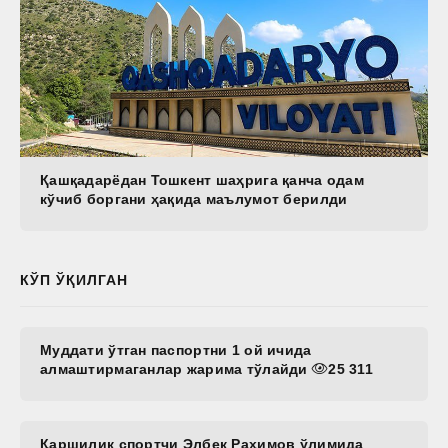
Қашқадарёдан Тошкент шаҳрига қанча одам
кўчиб боргани ҳақида маълумот берилди
КЎП ЎҚИЛГАН
Муддати ўтган паспортни 1 ой ичида
алмаштирмаганлар жарима тўлайди
25 311
Қаршилик спортчи Элбек Раҳимов ўлимида