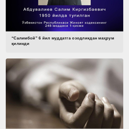
“Салимбой” 6 йил муддатга озодликдан маҳрум
қилинди