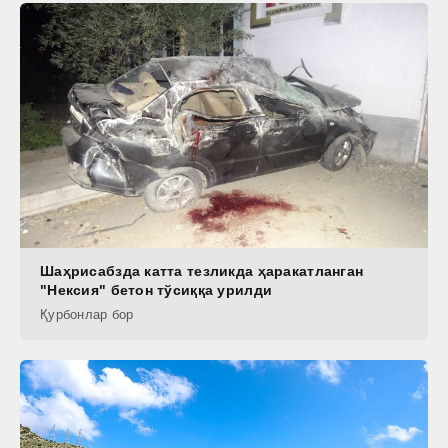
Шаҳрисабзда катта тезликда ҳаракатланган
"Нексия" бетон тўсиққа урилди
Қурбонлар бор