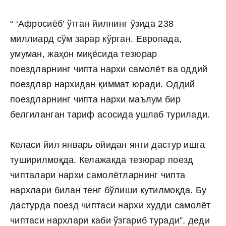
“ ‘Афросиёб’ ўтган йилнинг ўзида 238
миллиард сўм зарар кўрган. Европада,
умуман, жаҳон миқёсида тезюрар
поездларнинг чипта нархи самолёт ва оддий
поездлар нархидан қиммат юради. Оддий
поездларнинг чипта нархи маълум бир
белгиланган тариф асосида ушлаб турилади.
Келаси йил январь ойидан янги дастур ишга
туширилмоқда. Келажакда тезюрар поезд
чипталари нархи самолётларнинг чипта
нархлари билан тенг бўлиши кутилмоқда. Бу
дастурда поезд чиптаси нархи худди самолёт
чиптаси нархлари каби ўзгариб туради”, деди