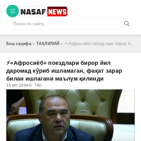
Бош саҳифа
»
ТАҲЛИЛИЙ
» ⚡️«Афросиёб» поездлари бирор йил даромад кўриб ишламаган, фақат зарар билан ишлагани маълум қилинди
⚡️«Афросиёб» поездлари бирор йил
даромад кўриб ишламаган, фақат зарар
билан ишлагани маълум қилинди
15 окт 2024
780