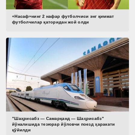
«Насаф»нинг 2 нафар футболчиси энг қиммат
футболчилар қаторидан жой олди
"Шаҳрисабз — Самарқанд — Шаҳрисабз"
йўналишида тезюрар йўловчи поезд ҳаракати
қўйилди