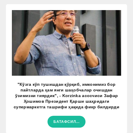
"Кўзга кўп тушишдан қўрқиб, имконимиз бор
пайтларда ҳам янги шаҳобчалар очишдан
ўзимизни тиярдик", - Korzinka асосчиси Зафар
Ҳошимов Президент Қарши шаҳридаги
супермаркетга ташрифи ҳақида фикр билдирди
БАТАФСИЛ...