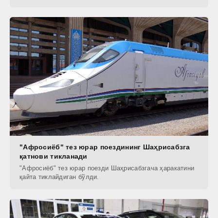
"Афросиёб" тез юрар поездининг Шаҳрисабзга
қатнови тикланади
"Афросиёб" тез юрар поезди Шаҳрисабзгача ҳаракатини
қайта тиклайдиган бўлди.