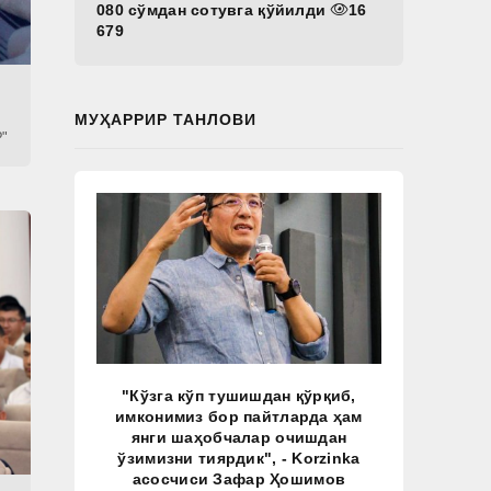
080 сўмдан сотувга қўйилди
16
679
МУҲАРРИР ТАНЛОВИ
?"
"Кўзга кўп тушишдан қўрқиб,
имконимиз бор пайтларда ҳам
янги шаҳобчалар очишдан
ўзимизни тиярдик", - Korzinka
асосчиси Зафар Ҳошимов