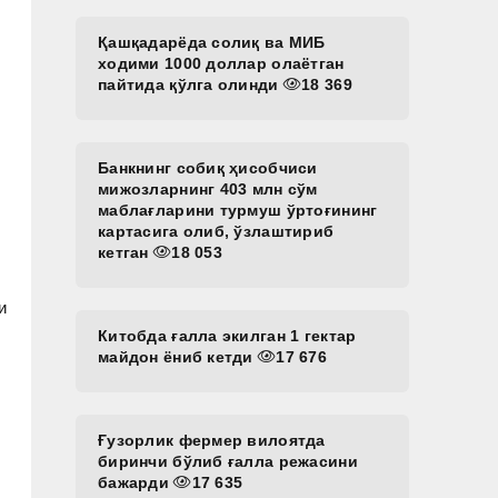
Қашқадарёда солиқ ва МИБ
ходими 1000 доллар олаётган
пайтида қўлга олинди
18 369
Банкнинг собиқ ҳисобчиси
мижозларнинг 403 млн сўм
маблағларини турмуш ўртоғининг
картасига олиб, ўзлаштириб
кетган
18 053
и
Китобда ғалла экилган 1 гектар
майдон ёниб кетди
17 676
Ғузорлик фермер вилоятда
биринчи бўлиб ғалла режасини
бажарди
17 635