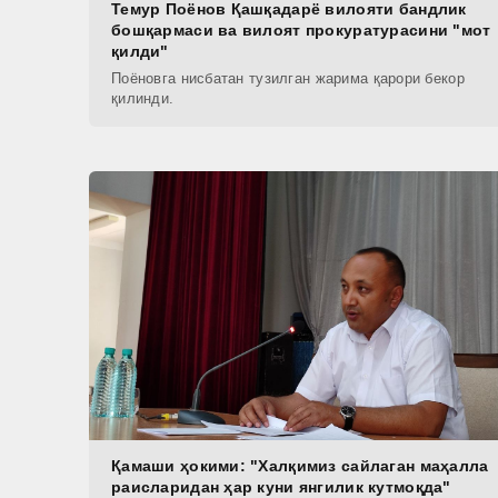
Темур Поёнов Қашқадарё вилояти бандлик
бошқармаси ва вилоят прокуратурасини "мот
қилди"
Поёновга нисбатан тузилган жарима қарори бекор
қилинди.
Қамаши ҳокими: "Халқимиз сайлаган маҳалла
раисларидан ҳар куни янгилик кутмоқда"