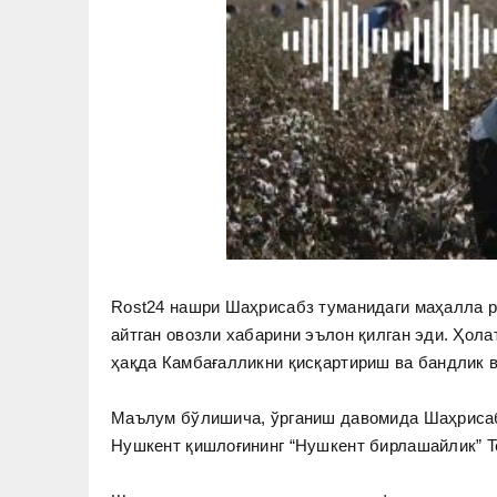
Rost24 нашри Шаҳрисабз туманидаги маҳалла р
айтган овозли хабарини эълон қилган эди. Ҳола
ҳақда Камбағалликни қисқартириш ва бандлик в
Маълум бўлишича, ўрганиш давомида Шаҳрисабз
Нушкент қишлоғининг “Нушкент бирлашайлик” Te