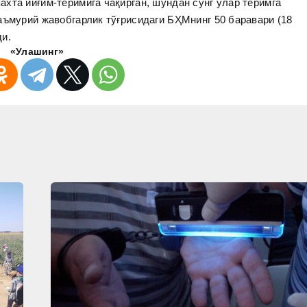
хта йиғим-теримига чақирган, шундан сўнг улар теримга
аъмурий жавобгарлик тўғрисидаги БҲМнинг 50 баравари (18
ди.
«Улашинг»