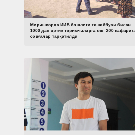
Миришкорда ИИБ бошлиғи ташаббуси билан
1000 дан ортиқ теримчиларга ош, 200 нафариг
совғалар тарқатилди