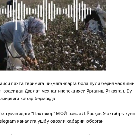
аиси пахта теримига чиқмаганларга бола пули берилмаслигин
т юзасидан Давлат меҳнат инспекцияси ўрганиш ўтказган. Бу
азирлиги хабар бермоқда.
 туманидаги “Пахтакор” МФЙ раиси Л.Ўроқов 9 октябрь куни
legram каналига ушбу овозли хабарни юборган.