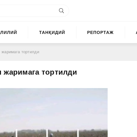
ҲЛИЛИЙ
ТАНҚИДИЙ
РЕПОРТАЖ
 жаримага тортилди
и жаримага тортилди