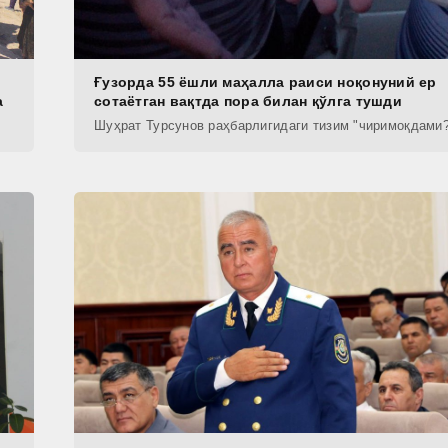
Ғузорда 55 ёшли маҳалла раиси ноқонуний ер
а
сотаётган вақтда пора билан қўлга тушди
Шуҳрат Турсунов раҳбарлигидаги тизим "чиримоқдами