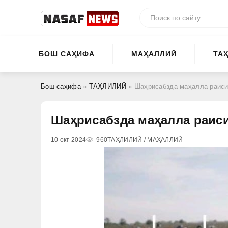
БОШ САҲИФА
МАҲАЛЛИЙ
ТА
Бош саҳифа
»
ТАҲЛИЛИЙ
» Шаҳрисабзда маҳалла раиси
Шаҳрисабзда маҳалла раис
10 окт 2024
960
ТАҲЛИЛИЙ / МАҲАЛЛИЙ