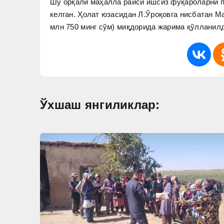
Шу орқали маҳалла раиси ишсиз фуқароларни па
келган. Ҳолат юзасидан Л.Ўроқовга нисбатан М
млн 750 минг сўм) миқдорида жарима қўлланил
Ўхшаш янгиликлар: