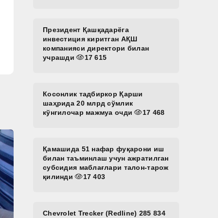
Президент Қашқадарёга
инвестиция киритган АҚШ
компанияси директори билан
учрашди
17 615
Косонлик тадбиркор Қарши
шаҳрида 20 млрд сўмлик
кўнгилочар мажмуа очди
17 468
Қамашида 51 нафар фуқарони иш
билан таъминлаш учун ажратилган
субсидия маблағлари талон-тарож
қилинди
17 403
Chevrolet Trecker (Redline) 285 834