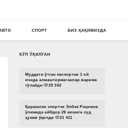
АВТО
СПОРТ
БИЗ ҲАҚИМИЗДА
КЎП ЎҚИЛГАН
Муддати ўтган паспортни 1 ой
ичида алмаштирмаганлар жарима
тўлайди
25 302
Қаршилик спортчи Элбек Раҳимов
ўлимида айбдор 26 кишига суд
ҳукми ўқилди
21 411