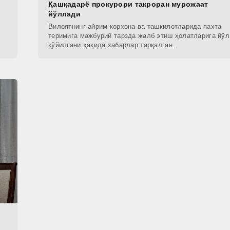
Қашқадарё прокурори такроран мурожаат
йўллади
Вилоятнинг айрим корхона ва ташкилотларида пахта
теримига мажбурий тарзда жалб этиш ҳолатларига йўл
қўйилгани ҳақида хабарлар тарқалган.