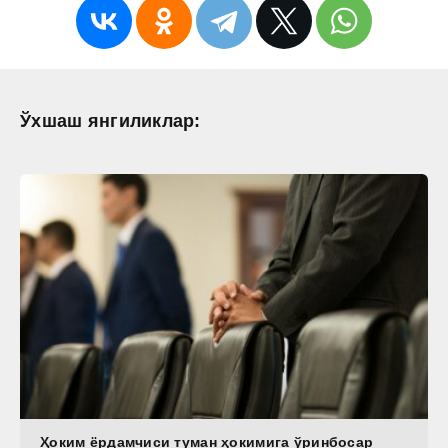
Ўхшаш янгиликлар:
Ҳоким ёрдамчиси туман ҳокимига ўринбосар