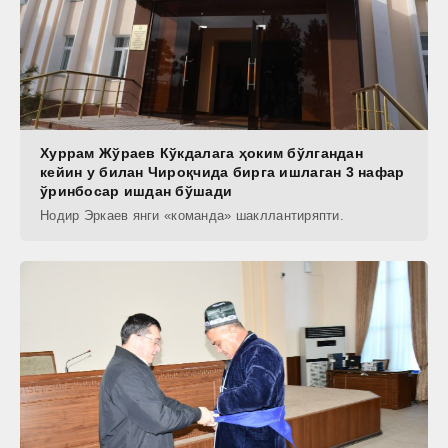
Хуррам Жўраев Кўкдалага ҳоким бўлгандан
кейин у билан Чироқчида бирга ишлаган 3 нафар
ўринбосар ишдан бўшади
Нодир Эркаев янги «команда» шакллантиряпти.