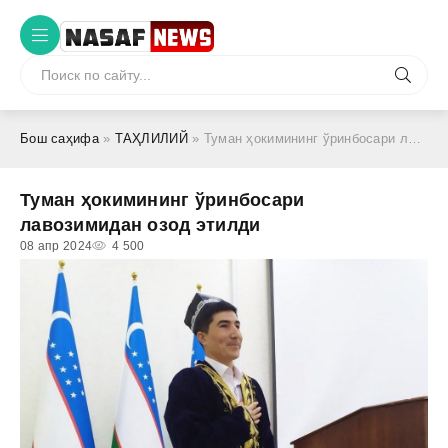
Бош саҳифа
»
ТАҲЛИЛИЙ
» Туман ҳокимининг ўринбосари лавозимидан озод этилди
Туман ҳокимининг ўринбосари
лавозимидан озод этилди
08 апр 2024
4 500