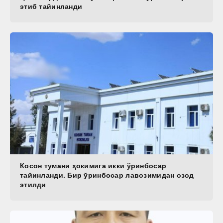
этиб тайинланди
Косон тумани ҳокимига икки ўринбосар
тайинланди. Бир ўринбосар лавозимидан озод
этилди