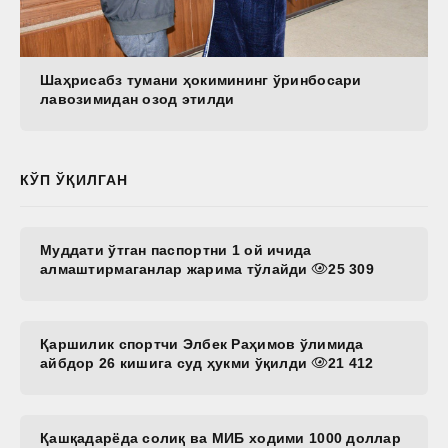
Шаҳрисабз тумани ҳокимининг ўринбосари
лавозимидан озод этилди
КЎП ЎҚИЛГАН
Муддати ўтган паспортни 1 ой ичида
алмаштирмаганлар жарима тўлайди
25 309
Қаршилик спортчи Элбек Раҳимов ўлимида
айбдор 26 кишига суд ҳукми ўқилди
21 412
Қашқадарёда солиқ ва МИБ ходими 1000 доллар