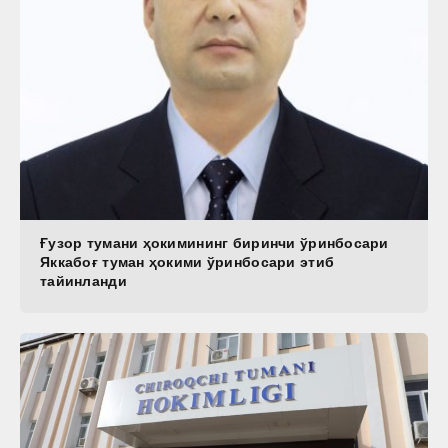
Ғузор тумани ҳокимининг биринчи ўринбосари
Яккабоғ туман ҳокими ўринбосари этиб
тайинланди