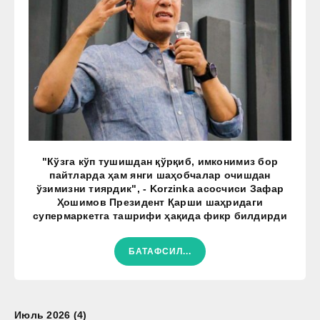
"Кўзга кўп тушишдан қўрқиб, имконимиз бор
пайтларда ҳам янги шаҳобчалар очишдан
ўзимизни тиярдик", - Korzinka асосчиси Зафар
Ҳошимов Президент Қарши шаҳридаги
супермаркетга ташрифи ҳақида фикр билдирди
БАТАФСИЛ...
Июль 2026 (4)