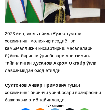
2023 йил, июль ойида Ғузор тумани
ҳокимининг молия-иқтисодиёт ва
камбағалликни қисқартириш масалалари
бўйича биринчи ўринбосари лавозимига
тайинланган
Ҳусанов Акром Октябр ўғли
лавозимидан озод этилди.
Султонов Анвар Примович
туман
ҳокимининг биринчи ўринбосари вазифасини
бажарувчи этиб тайинланди.
«Улашинг»