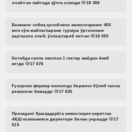
олаётган пайтида қўлга олинди
18 369
Банкнинг собиқ ҳисобчиси мижозларнинг 403
млн сўм маблағларини турмуш ўртоғининг
картасига олиб, ўзлаштириб кетган
18 053
Китобда ғалла экилган 1 гектар майдон ёниб
кетди
17 676
Ғузорлик фермер вилоятда биринчи бўлиб ғалла
режасини бажарди
17 635
Президент Қашқадарёга инвестиция киритган
АҚШ компанияси директори билан учрашди
17
615