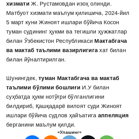
хизмати
Ж. Рустамовдан изоҳ олинди.
Матбуот хизмати маълум қилишича, 2024-йил
5 март куни Жиноят ишлари бўйича Косон
туман судининг ҳукми ва тегишли ҳужжатлар
билан Ўзбекистон Республикаси
Мактабгача
ва мактаб таълими вазирлигига
хат билан
билан йўналтирилган.
Шунингдек,
туман Мактабгача ва мактаб
таълими бўлими бошлиғи
И.У билан
суҳбатда ҳукм нотўғри бўлганлигини
билдириб, Қашқадарё вилоят суди Жиноят
ишлари бўйича судлов ҳайъатига
аппеляция
берганини маълум қилди.
«Улашинг»