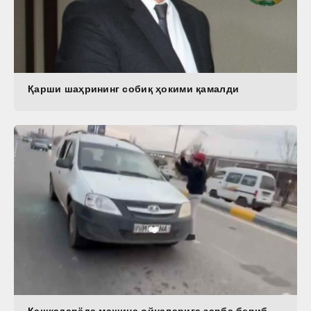
Қарши шаҳрининг собиқ ҳокими қамалди
Қашқадарёда машина ойналарига зарба бериб