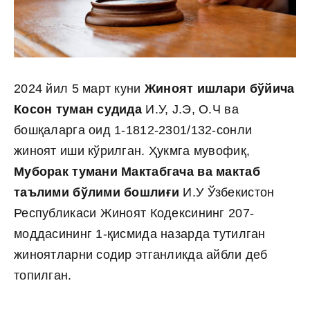
2024 йил 5 март куни
Жиноят ишлари бўйича
Косон туман судида
И.У, J.Э, О.Ч ва
бошқаларга оид 1-1812-2301/132-сонли
жиноят иши кўрилган. Ҳукмга мувофиқ,
Муборак тумани Мактабгача ва мактаб
таълими бўлими бошлиғи
И.У Ўзбекистон
Республикаси Жиноят Кодексининг 207-
моддасининг 1-қисмида назарда тутилган
жиноятларни содир этганликда айбли деб
топилган.