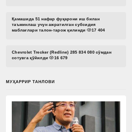
Қамашида 51 нафар фуқарони иш билан
таъминлаш учун ажратилган субсидия
маблағлари талон-тарож қилинди
17 404
Chevrolet Trecker (Redline) 285 834 080 сўмдан
сотувга қўйилди
16 679
МУҲАРРИР ТАНЛОВИ