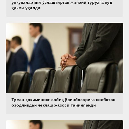
ускуналарини ўзлаштирган жиноий гуруҳга суд
ҳукми ўқилди
Туман ҳокимининг собиқ ўринбосарига нисбатан
озодликдан чеклаш жазоси тайинланди