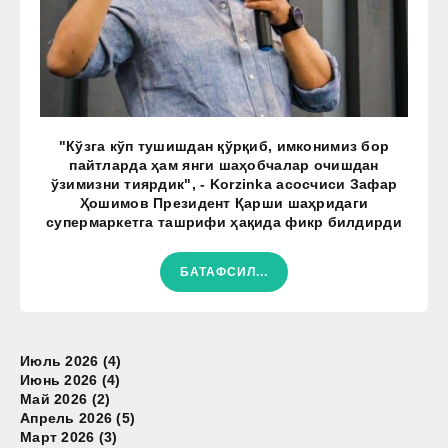
"Кўзга кўп тушишдан қўрқиб, имконимиз бор
пайтларда ҳам янги шаҳобчалар очишдан
ўзимизни тиярдик", - Korzinka асосчиси Зафар
Ҳошимов Президент Қарши шаҳридаги
супермаркетга ташрифи ҳақида фикр билдирди
БАТАФСИЛ...
Июль 2026 (4)
Июнь 2026 (4)
Май 2026 (2)
Апрель 2026 (5)
Март 2026 (3)