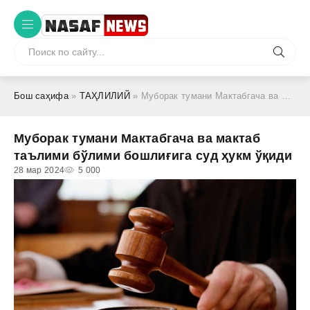
Бош саҳифа
»
ТАҲЛИЛИЙ
» Муборак тумани Мактабгача ва мактаб таълими бўлими бошлиғига суд ҳукм ўқиди
Муборак тумани Мактабгача ва мактаб
таълими бўлими бошлиғига суд ҳукм ўқиди
28 мар 2024
5 000