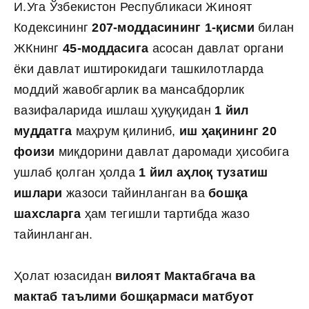
И.Уга Ўзбекистон Республикаси Жиноят
Кодексининг
207-моддасининг 1-қисми
билан
ЖКнинг
45-моддасига
асосан давлат органи
ёки давлат иштирокидаги ташкилотларда
моддий жавобгарлик ва мансабдорлик
вазифаларида ишлаш ҳуқуқидан
1 йил
муддатга
маҳрум қилиниб,
иш ҳақининг 20
фоизи
миқдорини давлат даромади ҳисобига
ушлаб қолган ҳолда
1 йил аҳлоқ тузатиш
ишлари
жазоси тайинланган ва
бошқа
шахсларга
ҳам тегишли тартибда жазо
тайинланган.
Ҳолат юзасидан
вилоят Мактабгача ва
мактаб таълими бошқармаси матбуот