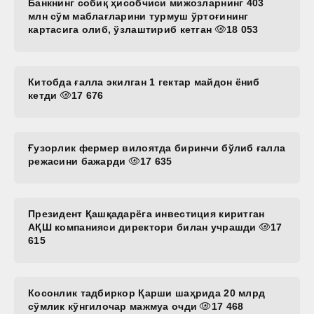
Банкнинг собиқ ҳисобчиси мижозларнинг 403
млн сўм маблағларини турмуш ўртоғининг
картасига олиб, ўзлаштириб кетган
18 053
Китобда ғалла экилган 1 гектар майдон ёниб
кетди
17 676
Ғузорлик фермер вилоятда биринчи бўлиб ғалла
режасини бажарди
17 635
Президент Қашқадарёга инвестиция киритган
АҚШ компанияси директори билан учрашди
17
615
Косонлик тадбиркор Қарши шаҳрида 20 млрд
сўмлик кўнгилочар мажмуа очди
17 468