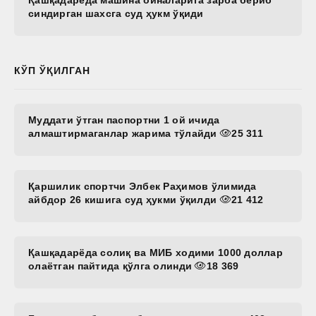
синдирган шахсга суд ҳукм ўқиди
КЎП ЎҚИЛГАН
Муддати ўтган паспортни 1 ой ичида
алмаштирмаганлар жарима тўлайди
25 311
Қаршилик спортчи Элбек Раҳимов ўлимида
айбдор 26 кишига суд ҳукми ўқилди
21 412
Қашқадарёда солиқ ва МИБ ходими 1000 доллар
олаётган пайтида қўлга олинди
18 369