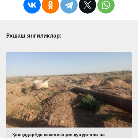
Ўхшаш янгиликлар:
Қашқадарёда канализация қувурлари ва