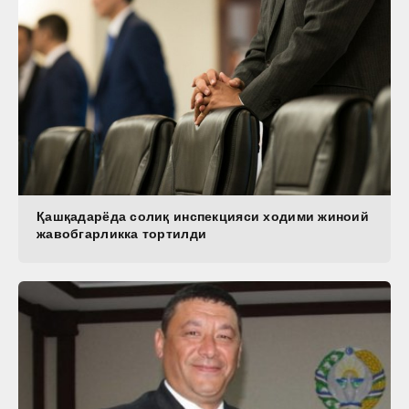
Қашқадарёда солиқ инспекцияси ходими жиноий
жавобгарликка тортилди