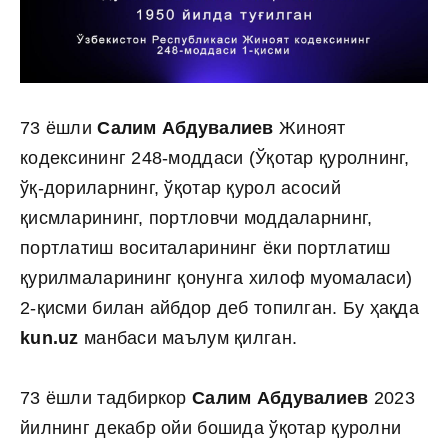
73 ёшли
Салим Абдувалиев
Жиноят
кодексининг 248-моддаси (Ўқотар қуролнинг,
ўқ-дориларнинг, ўқотар қурол асосий
қисмларининг, портловчи моддаларнинг,
портлатиш воситаларининг ёки портлатиш
қурилмаларининг қонунга хилоф муомаласи)
2-қисми билан айбдор деб топилган. Бу ҳақда
kun.uz
манбаси маълум қилган.
73 ёшли тадбиркор
Салим Абдувалиев
2023
йилнинг декабр ойи бошида ўқотар қуролни