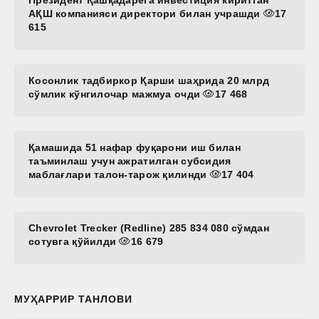
АҚШ компанияси директори билан учрашди
17
615
Косонлик тадбиркор Қарши шаҳрида 20 млрд
сўмлик кўнгилочар мажмуа очди
17 468
Қамашида 51 нафар фуқарони иш билан
таъминлаш учун ажратилган субсидия
маблағлари талон-тарож қилинди
17 404
Chevrolet Trecker (Redline) 285 834 080 сўмдан
сотувга қўйилди
16 679
МУҲАРРИР ТАНЛОВИ