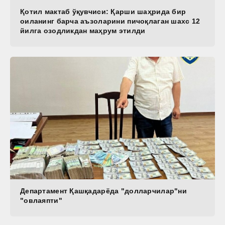
Қотил мактаб ўқувчиси: Қарши шаҳрида бир
оиланинг барча аъзоларини пичоқлаган шахс 12
йилга озодликдан маҳрум этилди
Департамент Қашқадарёда "долларчилар"ни
"овлаяпти"