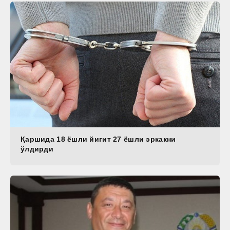
Қаршида 18 ёшли йигит 27 ёшли эркакни
ўлдирди