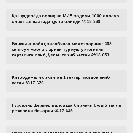
Қашқадарёда солиқ ва МИБ ходими 1000 доллар
олаётган пайтида қўлга олинди
18 369
Банкнинг собиқ ҳисобчиси мижозларнинг 403
млн сўм маблағларини турмуш ўртоғининг
картасига олиб, ўзлаштириб кетган
18 053
Китобда ғалла экилган 1 гектар майдон ёниб
кетди
17 676
Ғузорлик фермер вилоятда биринчи бўлиб ғалла
режасини бажарди
17 635
Президент Қашқадарёга инвестиция киритган