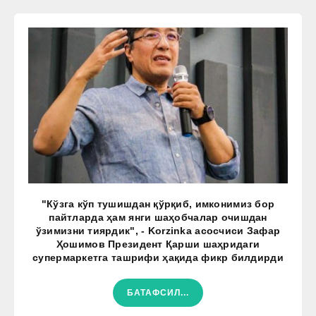
"Кўзга кўп тушишдан қўрқиб, имконимиз бор
пайтларда ҳам янги шаҳобчалар очишдан
ўзимизни тиярдик", - Korzinka асосчиси Зафар
Ҳошимов Президент Қарши шаҳридаги
супермаркетга ташрифи ҳақида фикр билдирди
БАТАФСИЛ...