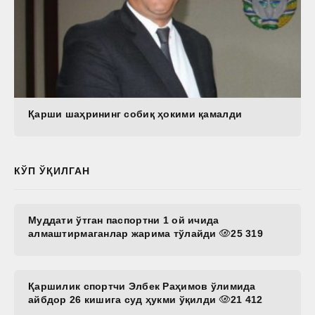
Қарши шаҳрининг собиқ ҳокими қамалди
КЎП ЎҚИЛГАН
Муддати ўтган паспортни 1 ой ичида
алмаштирмаганлар жарима тўлайди
25 319
Қаршилик спортчи Элбек Раҳимов ўлимида
айбдор 26 кишига суд ҳукми ўқилди
21 412