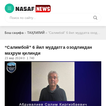
Бош саҳифа
»
ТАҲЛИЛИЙ
» “Салимбой” 6 йил муддатга озодликдан маҳрум қилинди
“Салимбой” 6 йил муддатга озодликдан
маҳрум қилинди
23 мар 2024
1 740