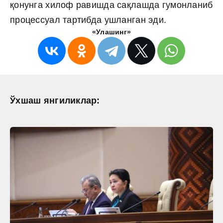
қонунга хилоф равишда сақлашда гумонланиб
процессуал тартибда ушланган эди.
«Улашинг»
Ўхшаш янгиликлар: