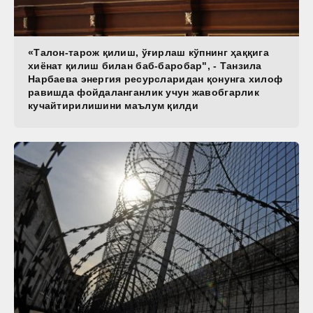
«Талон-тарож қилиш, ўғирлаш кўпнинг ҳаққига
хиёнат қилиш билан баб-баробар", - Танзила
Нарбаева энергия ресурсларидан қонунга хилоф
равишда фойдаланганлик учун жавобгарлик
кучайтирилишини маълум қилди