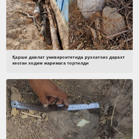
Қарши давлат университетида рухсатсиз дарахт
кесган ходим жаримага тортилди