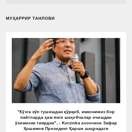
МУҲАРРИР ТАНЛОВИ
"Кўзга кўп тушишдан қўрқиб, имконимиз бор
пайтларда ҳам янги шаҳобчалар очишдан
ўзимизни тиярдик", - Korzinka асосчиси Зафар
Ҳошимов Президент Қарши шаҳридаги