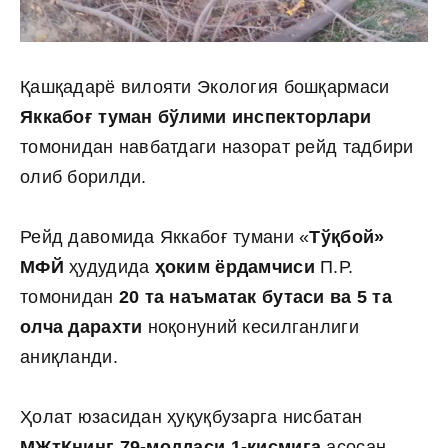
Қашқадарё вилояти Экология бошқармаси
Яккабоғ туман бўлими инспекторлари
томонидан навбатдаги назорат рейд тадбири
олиб борилди.
Рейд давомида Яккабоғ тумани «
Тўқбой»
МФЙ
ҳудудида
ҳоким ёрдамчиси
П.Р.
томонидан
20 та наъматак бутаси ва 5 та
олча дарахти
ноқонуний кесилганлиги
аниқланди.
Ҳолат юзасидан ҳуқуқбузарга нисбатан
МЖтКнинг 79-моддаси 1-қисмига
асосан