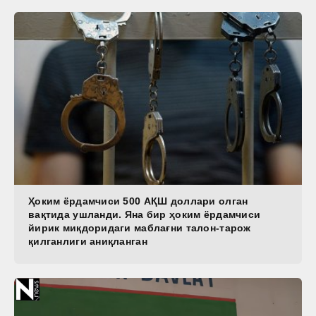
Ҳоким ёрдамчиси 500 АҚШ доллари олган
вақтида ушланди. Яна бир ҳоким ёрдамчиси
йирик миқдоридаги маблағни талон-тарож
қилганлиги аниқланган