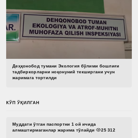
Деҳқонобод тумани Экология бўлими бошлиғи
тадбиркорларни ноқонуний текширгани учун
жаримага тортилди
КЎП ЎҚИЛГАН
Муддати ўтган паспортни 1 ой ичида
алмаштирмаганлар жарима тўлайди
25 312