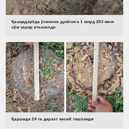
Қашқадарёда ўсимлик дунёсига 1 млрд 253 минг
сўм зарар етказилди
Қаршида 24 та дарахт кесиб ташланди