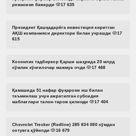
режасини бажарди
17 635
Президент Қашқадарёга инвестиция киритган
АҚШ компанияси директори билан учрашди
17
615
Косонлик тадбиркор Қарши шаҳрида 20 млрд
сўмлик кўнгилочар мажмуа очди
17 468
Қамашида 51 нафар фуқарони иш билан
таъминлаш учун ажратилган субсидия
маблағлари талон-тарож қилинди
17 404
Chevrolet Trecker (Redline) 285 834 080 сўмдан
сотувга қўйилди
16 679