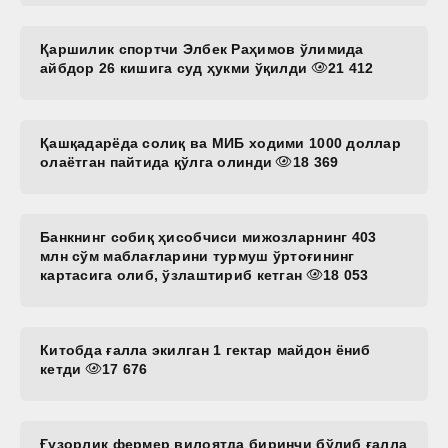
Қаршилик спортчи Элбек Раҳимов ўлимида
айбдор 26 кишига суд ҳукми ўқилди
21 412
Қашқадарёда солиқ ва МИБ ходими 1000 доллар
олаётган пайтида қўлга олинди
18 369
Банкнинг собиқ ҳисобчиси мижозларнинг 403
млн сўм маблағларини турмуш ўртоғининг
картасига олиб, ўзлаштириб кетган
18 053
Китобда ғалла экилган 1 гектар майдон ёниб
кетди
17 676
Ғузорлик фермер вилоятда биринчи бўлиб ғалла