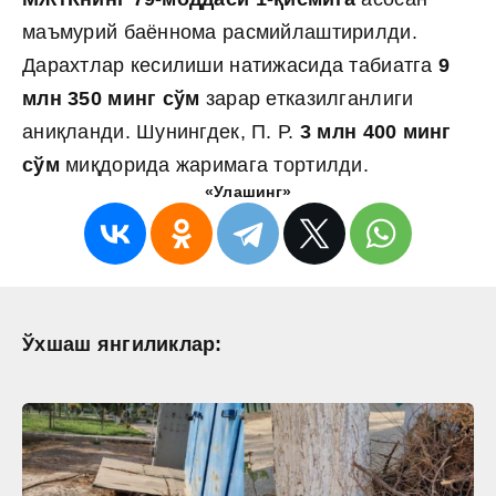
маъмурий баённома расмийлаштирилди.
Дарахтлар кесилиши натижасида табиатга
9
млн 350 минг сўм
зарар етказилганлиги
аниқланди. Шунингдек, П. Р.
3 млн 400 минг
сўм
миқдорида жаримага тортилди.
«Улашинг»
Ўхшаш янгиликлар: