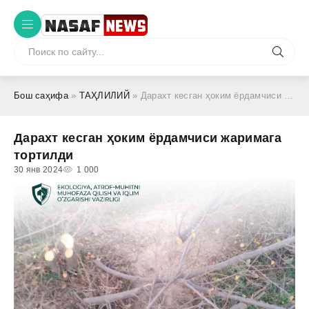
Бош саҳифа
»
ТАҲЛИЛИЙ
» Дарахт кесган ҳоким ёрдамчиси жаримага тортилди
Дарахт кесган ҳоким ёрдамчиси жаримага
тортилди
30 янв 2024
1 000