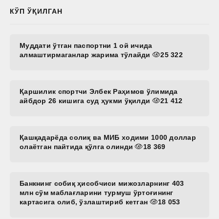
КЎП ЎҚИЛГАН
Муддати ўтган паспортни 1 ой ичида
алмаштирмаганлар жарима тўлайди
25 322
Қаршилик спортчи Элбек Раҳимов ўлимида
айбдор 26 кишига суд ҳукми ўқилди
21 412
Қашқадарёда солиқ ва МИБ ходими 1000 доллар
олаётган пайтида қўлга олинди
18 369
Банкнинг собиқ ҳисобчиси мижозларнинг 403
млн сўм маблағларини турмуш ўртоғининг
картасига олиб, ўзлаштириб кетган
18 053