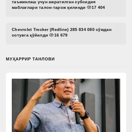
таъминлаш учун ажратилган субсидия
маблағлари талон-тарож қилинди
17 404
Chevrolet Trecker (Redline) 285 834 080 сўмдан
сотувга қўйилди
16 679
МУҲАРРИР ТАНЛОВИ