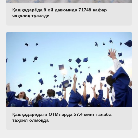
Қашқадарёда 9 ой давомида 71748 нафар
чақалоқ туғилди
Қашқадарёдаги ОТМларда 57.4 минг талаба
таҳсил олмоқда