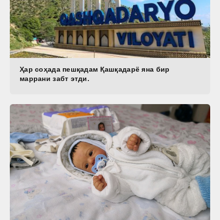
Ҳар соҳада пешқадам Қашқадарё яна бир
маррани забт этди.