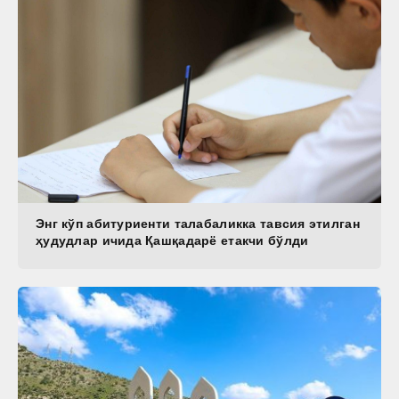
Энг кўп абитуриенти талабаликка тавсия этилган
ҳудудлар ичида Қашқадарё етакчи бўлди