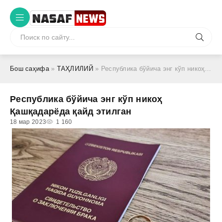
Бош саҳифа
»
ТАҲЛИЛИЙ
» Республика бўйича энг кўп никоҳ Қашқадарёда қайд этилган
Республика бўйича энг кўп никоҳ
Қашқадарёда қайд этилган
18 мар 2023
1 160