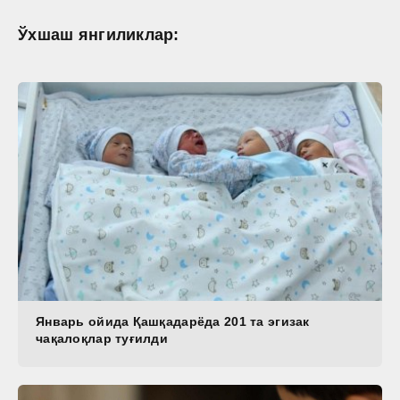
Ўхшаш янгиликлар:
Январь ойида Қашқадарёда 201 та эгизак
чақалоқлар туғилди