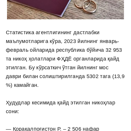
Статистика агентлигининг дастлабки
маълумотларига кўра, 2023 йилнинг январь-
февраль ойларида республика бўйича 32 953
та никоҳ ҳолатлари ФҲДЁ органларида қайд
этилган. Бу кўрсаткич ўтган йилнинг мос
даври билан солиштирилганда 5302 тага (13,9
%) камайган.
Ҳудудлар кесимида қайд этилган никоҳлар
сони:
— Қорақалпоғистон Р. – 2 506 нафар