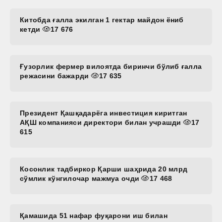
Китобда ғалла экилган 1 гектар майдон ёниб
кетди
17 676
Ғузорлик фермер вилоятда биринчи бўлиб ғалла
режасини бажарди
17 635
Президент Қашқадарёга инвестиция киритган
АҚШ компанияси директори билан учрашди
17
615
Косонлик тадбиркор Қарши шаҳрида 20 млрд
сўмлик кўнгилочар мажмуа очди
17 468
Қамашида 51 нафар фуқарони иш билан