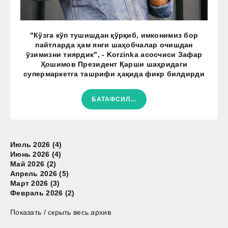
"Кўзга кўп тушишдан қўрқиб, имконимиз бор
пайтларда ҳам янги шаҳобчалар очишдан
ўзимизни тиярдик", - Korzinka асосчиси Зафар
Ҳошимов Президент Қарши шаҳридаги
супермаркетга ташрифи ҳақида фикр билдирди
БАТАФСИЛ...
Июль 2026 (4)
Июнь 2026 (4)
Май 2026 (2)
Апрель 2026 (5)
Март 2026 (3)
Февраль 2026 (2)
Показать / скрыть весь архив