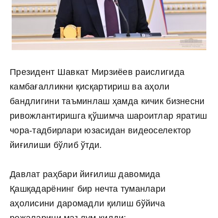
Президент Шавкат Мирзиёев раислигида
камбағалликни қисқартириш ва аҳоли
бандлигини таъминлаш ҳамда кичик бизнесни
ривожлантиришга қўшимча шароитлар яратиш
чора-тадбирлари юзасидан видеоселектор
йиғилиши бўлиб ўтди.
Давлат раҳбари йиғилиш давомида
Қашқадарёнинг бир нечта туманлари
аҳолисини даромадли қилиш бўйича