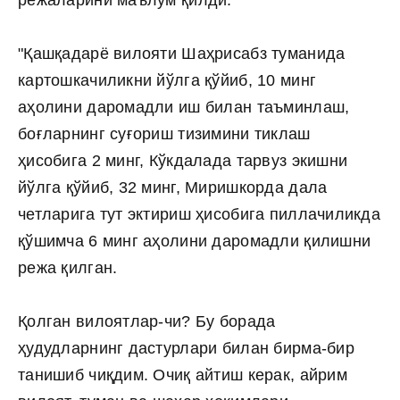
режаларини маълум қилди:
"Қашқадарё вилояти Шаҳрисабз туманида
картошкачиликни йўлга қўйиб, 10 минг
аҳолини даромадли иш билан таъминлаш,
боғларнинг суғориш тизимини тиклаш
ҳисобига 2 минг, Кўкдалада тарвуз экишни
йўлга қўйиб, 32 минг, Миришкорда дала
четларига тут эктириш ҳисобига пиллачиликда
қўшимча 6 минг аҳолини даромадли қилишни
режа қилган.
Қолган вилоятлар-чи? Бу борада
ҳудудларнинг дастурлари билан бирма-бир
танишиб чиқдим. Очиқ айтиш керак, айрим