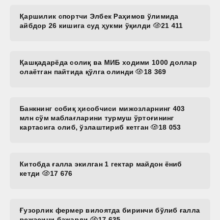
Қаршилик спортчи Элбек Раҳимов ўлимида
айбдор 26 кишига суд ҳукми ўқилди
21 411
Қашқадарёда солиқ ва МИБ ходими 1000 доллар
олаётган пайтида қўлга олинди
18 369
Банкнинг собиқ ҳисобчиси мижозларнинг 403
млн сўм маблағларини турмуш ўртоғининг
картасига олиб, ўзлаштириб кетган
18 053
Китобда ғалла экилган 1 гектар майдон ёниб
кетди
17 676
Ғузорлик фермер вилоятда биринчи бўлиб ғалла
режасини бажарди
17 635