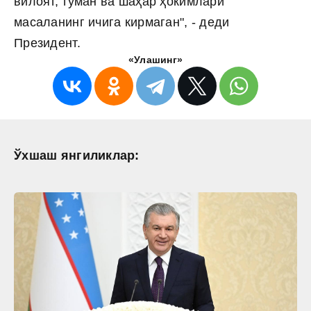
вилоят, туман ва шаҳар ҳокимлари
масаланинг ичига кирмаган", - деди
Президент.
«Улашинг»
Ўхшаш янгиликлар: