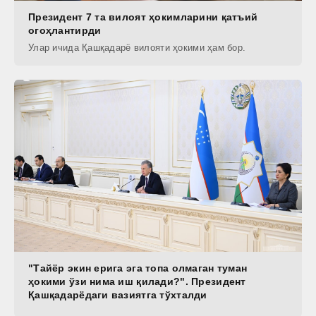
Президент 7 та вилоят ҳокимларини қатъий
огоҳлантирди
Улар ичида Қашқадарё вилояти ҳокими ҳам бор.
"Тайёр экин ерига эга топа олмаган туман
ҳокими ўзи нима иш қилади?". Президент
Қашқадарёдаги вазиятга тўхталди