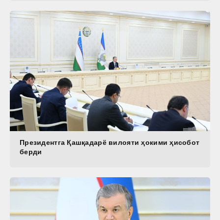
Президентга Қашқадарё вилояти ҳокими ҳисобот
берди