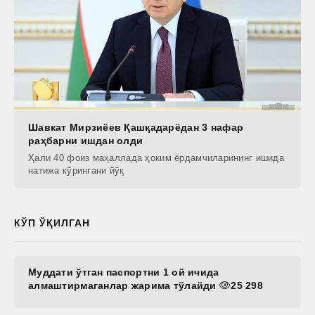
Шавкат Мирзиёев Қашқадарёдан 3 нафар
раҳбарни ишдан олди
Ҳали 40 фоиз маҳаллада ҳоким ёрдамчиларининг ишида
натижа кўрингани йўқ
КЎП ЎҚИЛГАН
Муддати ўтган паспортни 1 ой ичида
алмаштирмаганлар жарима тўлайди
25 298