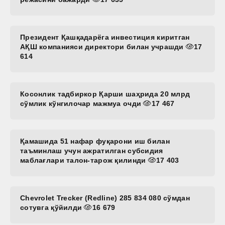
Президент Қашқадарёга инвестиция киритган
АҚШ компанияси директори билан учрашди
17
614
Косонлик тадбиркор Қарши шаҳрида 20 млрд
сўмлик кўнгилочар мажмуа очди
17 467
Қамашида 51 нафар фуқарони иш билан
таъминлаш учун ажратилган субсидия
маблағлари талон-тарож қилинди
17 403
Chevrolet Trecker (Redline) 285 834 080 сўмдан
сотувга қўйилди
16 679