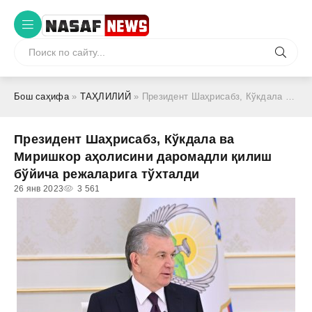
Бош саҳифа
»
ТАҲЛИЛИЙ
» Президент Шаҳрисабз, Кўкдала ва Миришкор аҳолисини даромадли қилиш бўйича режаларига тўхталди
Президент Шаҳрисабз, Кўкдала ва
Миришкор аҳолисини даромадли қилиш
бўйича режаларига тўхталди
26 янв 2023
3 561