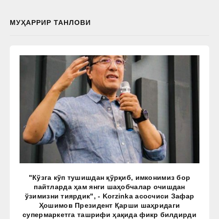
МУҲАРРИР ТАНЛОВИ
"Кўзга кўп тушишдан қўрқиб, имконимиз бор
пайтларда ҳам янги шаҳобчалар очишдан
ўзимизни тиярдик", - Korzinka асосчиси Зафар
Ҳошимов Президент Қарши шаҳридаги
супермаркетга ташрифи ҳақида фикр билдирди