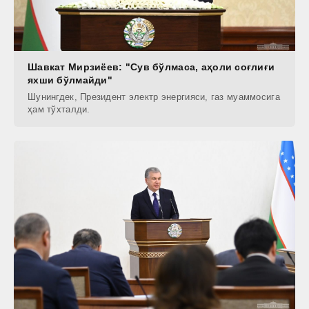
Шавкат Мирзиёев: "Сув бўлмаса, аҳоли соғлиғи
яхши бўлмайди"
Шунингдек, Президент электр энергияси, газ муаммосига
ҳам тўхталди.