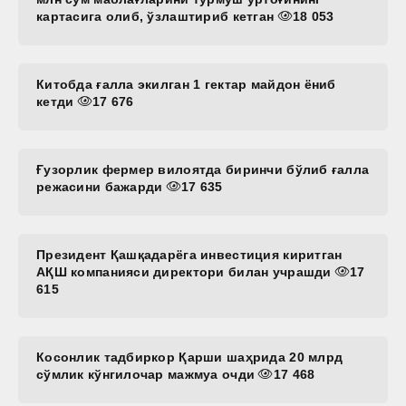
картасига олиб, ўзлаштириб кетган
18 053
Китобда ғалла экилган 1 гектар майдон ёниб
кетди
17 676
Ғузорлик фермер вилоятда биринчи бўлиб ғалла
режасини бажарди
17 635
Президент Қашқадарёга инвестиция киритган
АҚШ компанияси директори билан учрашди
17
615
Косонлик тадбиркор Қарши шаҳрида 20 млрд
сўмлик кўнгилочар мажмуа очди
17 468