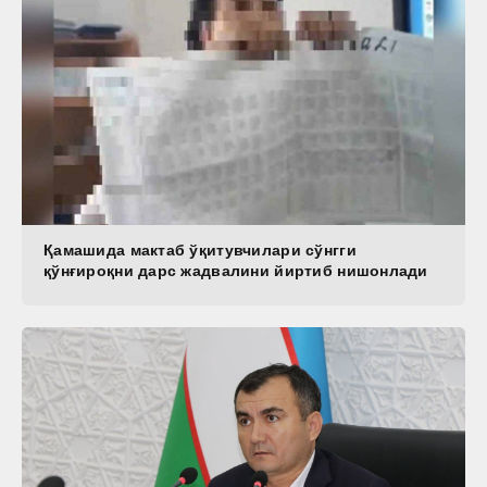
Қамашида мактаб ўқитувчилари сўнгги
қўнғироқни дарс жадвалини йиртиб нишонлади