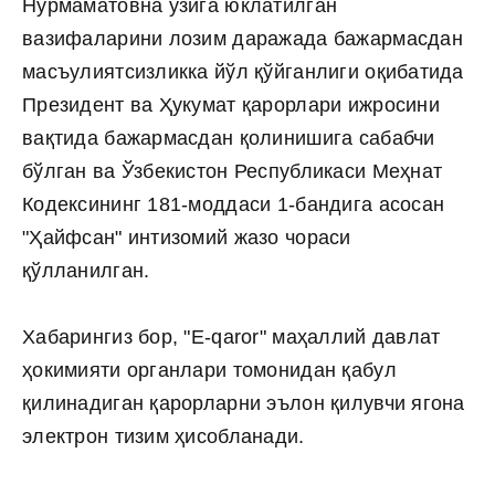
Нурмаматовна ўзига юклатилган
вазифаларини лозим даражада бажармасдан
масъулиятсизликка йўл қўйганлиги оқибатида
Президент ва Ҳукумат қарорлари ижросини
вақтида бажармасдан қолинишига сабабчи
бўлган ва Ўзбекистон Республикаси Меҳнат
Кодексининг 181-моддаси 1-бандига асосан
"Ҳайфсан" интизомий жазо чораси
қўлланилган.
Хабарингиз бор, "E-qaror" маҳаллий давлат
ҳокимияти органлари томонидан қабул
қилинадиган қарорларни эълон қилувчи ягона
электрон тизим ҳисобланади.