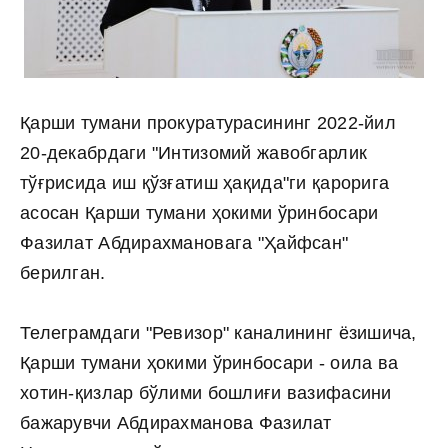
Қарши тумани прокуратурасининг 2022-йил
20-декабрдаги "Интизомий жавобгарлик
тўғрисида иш қўзғатиш ҳақида"ги қарорига
асосан Қарши тумани ҳокими ўринбосари
Фазилат Абдирахмановага "Ҳайфсан"
берилган.
Телеграмдаги "Ревизор" каналининг ёзишича,
Қарши тумани ҳокими ўринбосари - оила ва
хотин-қизлар бўлими бошлиғи вазифасини
бажарувчи Абдирахманова Фазилат