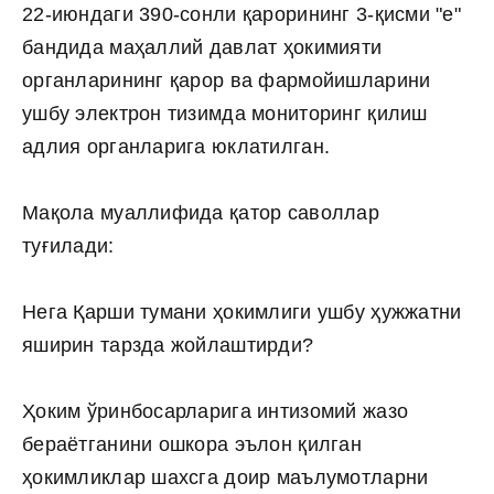
22-июндаги 390-сонли қарорининг 3-қисми "е"
бандида маҳаллий давлат ҳокимияти
органларининг қарор ва фармойишларини
ушбу электрон тизимда мониторинг қилиш
адлия органларига юклатилган.
Мақола муаллифида қатор саволлар
туғилади:
Нега Қарши тумани ҳокимлиги ушбу ҳужжатни
яширин тарзда жойлаштирди?
Ҳоким ўринбосарларига интизомий жазо
бераётганини ошкора эълон қилган
ҳокимликлар шахсга доир маълумотларни