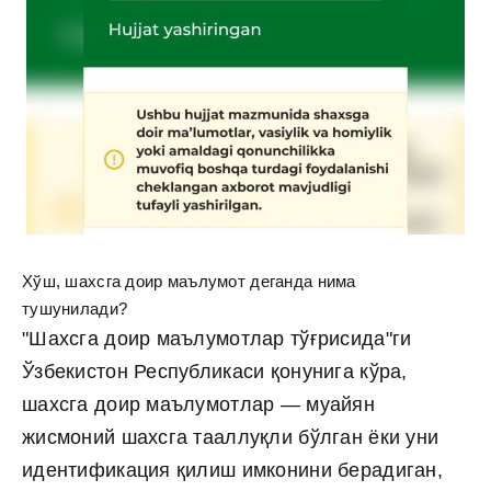
Хўш, шахсга доир маълумот деганда нима
тушунилади?
"Шахсга доир маълумотлар тўғрисида"ги
Ўзбекистон Республикаси қонунига кўра,
шахсга доир маълумотлар — муайян
жисмоний шахсга тааллуқли бўлган ёки уни
идентификация қилиш имконини берадиган,