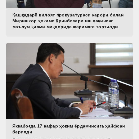
Қашқадарё вилоят прокуратураси қарори билан
Миришкор ҳокими ўринбосари иш ҳақининг
маълум қисми миқдорида жаримага тортилди
Яккабоғда 17 нафар ҳоким ёрдамчисига ҳайфсан
берилди