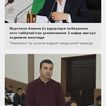
Муротжон Азимов ўз қарорлари лойиҳасини
хато тайёрлаётган ҳокимликнинг 2 нафар масъул
ходимини жазолади
"Nasafnews" бу ҳолатни жиддий танқид қилиб чиққанди.