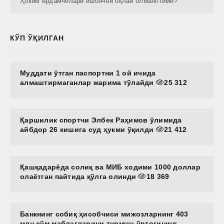
Ҳоким ёрдамчилари ишончни оқлай олмаяптими?
КЎП ЎҚИЛГАН
Муддати ўтган паспортни 1 ой ичида
алмаштирмаганлар жарима тўлайди
25 312
Қаршилик спортчи Элбек Раҳимов ўлимида
айбдор 26 кишига суд ҳукми ўқилди
21 412
Қашқадарёда солиқ ва МИБ ходими 1000 доллар
олаётган пайтида қўлга олинди
18 369
Банкнинг собиқ ҳисобчиси мижозларнинг 403
млн сўм маблағларини турмуш ўртоғининг