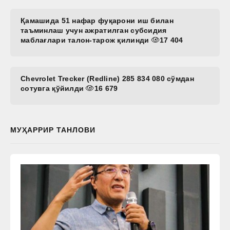
Қамашида 51 нафар фуқарони иш билан
таъминлаш учун ажратилган субсидия
маблағлари талон-тарож қилинди
17 404
Chevrolet Trecker (Redline) 285 834 080 сўмдан
сотувга қўйилди
16 679
МУҲАРРИР ТАНЛОВИ