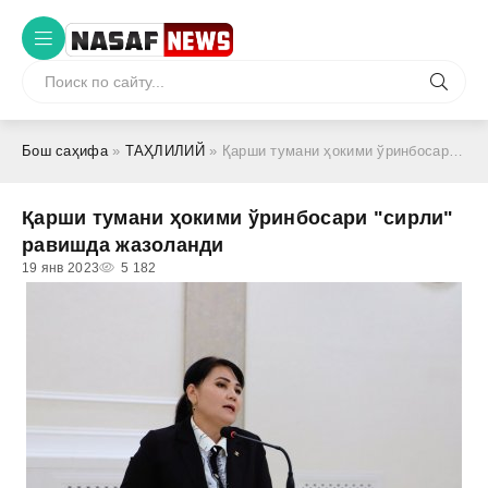
Бош саҳифа
»
ТАҲЛИЛИЙ
» Қарши тумани ҳокими ўринбосари "сирли" равишда жазоланди
Қарши тумани ҳокими ўринбосари "сирли"
равишда жазоланди
19 янв 2023
5 182