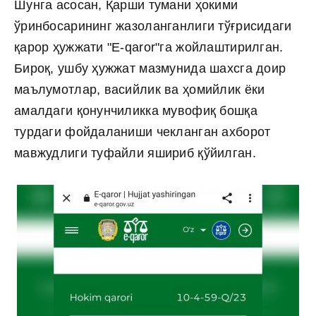
Шунга асосан, Қарши тумани ҳокими
ўринбосарининг жазоланганлиги тўғрисидаги
қарор ҳужжати "E-qaror"га жойлаштирилган.
Бироқ, ушбу ҳужжат мазмунида шахсга доир
маълумотлар, васийлик ва ҳомийлик ёки
амалдаги қонунчиликка мувофиқ бошқа
турдаги фойдаланиши чекланган ахборот
мавжудлиги туфайли яшириб қўйилган.