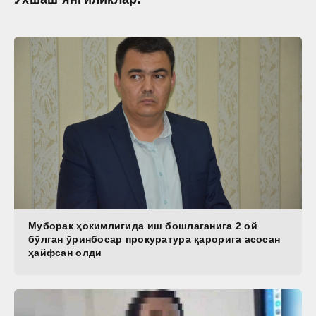
Муборак ҳокимлигида иш бошлаганига 2 ой
бўлган ўринбосар прокуратура қарорига асосан
ҳайфсан олди