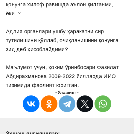
қонунга хилоф равишда эълон қилганми,
ёки..?
Адлия органлари ушбу ҳаракатни сир
тутилишини қўллаб, очиқланишини қонунга
зид деб ҳисоблайдими?
Маълумот учун, ҳоким ўринбосари Фазилат
Абдирахманова 2009-2022 йилларда ИИО
тизимида фаолият юритган.
«Улашинг»
Ўхшаш янгиликлар: