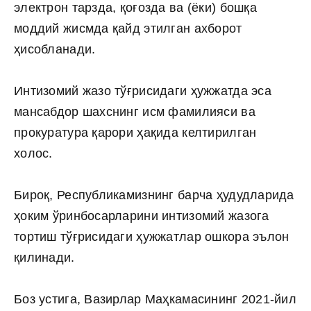
электрон тарзда, қоғозда ва (ёки) бошқа
моддий жисмда қайд этилган ахборот
ҳисобланади.
Интизомий жазо тўғрисидаги ҳужжатда эса
мансабдор шахснинг исм фамилияси ва
прокуратура қарори ҳақида келтирилган
холос.
Бироқ, Республикамизнинг барча ҳудудларида
ҳоким ўринбосарларини интизомий жазога
тортиш тўғрисидаги ҳужжатлар ошкора эълон
қилинади.
Боз устига, Вазирлар Маҳкамасининг 2021-йил