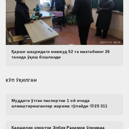
Қарши шаҳридаги мавжуд 52 та мактабнинг 26
тасида ўқиш бошланди
КЎП ЎҚИЛГАН
Муддати ўтган паспортни 1 ой ичида
алмаштирмаганлар жарима тўлайди
25 311
Қаршилик спортчи Элбек Раҳимов ўлимида