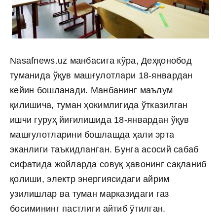
Nasafnews.uz манбасига кўра, Деҳқонобод
туманида ўқув машғулотлари 18-январдан
кейин бошланади. Манбанинг маълум
қилишича, туман ҳокимлигида ўтказилган
ишчи гуруҳ йиғилишида 18-январдан ўқув
машғулотларини бошлашда ҳали эрта
эканлиги таъкидланган. Бунга асосий сабаб
сифатида жойларда совуқ ҳавонинг сақланиб
қолиши, электр энергиясидаги айрим
узилишлар ва туман марказидаги газ
босимининг пастлиги айтиб ўтилган.