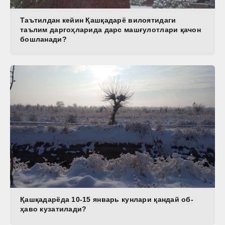
Таътилдан кейин Қашқадарё вилоятидаги
таълим даргоҳларида дарс машғулотлари қачон
бошланади?
Қашқадарёда 10-15 январь кунлари қандай об-
ҳаво кузатилади?