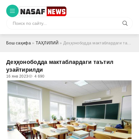
Бош саҳифа
»
ТАҲЛИЛИЙ
» Деҳқонободда мактаблардаги таътил узайтирилди
Деҳқонободда мактаблардаги таътил
узайтирилди
16 янв 2023
4 690