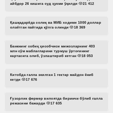
айбдор 26 кишига суд ҳукми ўқилди
21 412
Қашқадарёда солиқ ва МИБ ходими 1000 доллар
олаётган пайтида қўлга олинди
18 369
Банкнинг собиқ ҳисобчиси мижозларнинг 403
млн сўм маблағларини турмуш ўртоғининг
картасига олиб, ўзлаштириб кетган
18 053
Китобда ғалла экилган 1 гектар майдон ёниб
кетди
17 676
Ғузорлик фермер вилоятда биринчи бўлиб ғалла
режасини бажарди
17 635