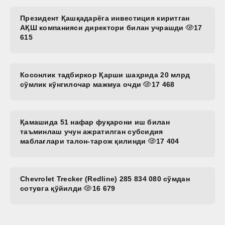
Президент Қашқадарёга инвестиция киритган
АҚШ компанияси директори билан учрашди
17
615
Косонлик тадбиркор Қарши шаҳрида 20 млрд
сўмлик кўнгилочар мажмуа очди
17 468
Қамашида 51 нафар фуқарони иш билан
таъминлаш учун ажратилган субсидия
маблағлари талон-тарож қилинди
17 404
Chevrolet Trecker (Redline) 285 834 080 сўмдан
сотувга қўйилди
16 679