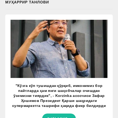
МУҲАРРИР ТАНЛОВИ
"Кўзга кўп тушишдан қўрқиб, имконимиз бор
пайтларда ҳам янги шаҳобчалар очишдан
ўзимизни тиярдик", - Korzinka асосчиси Зафар
Ҳошимов Президент Қарши шаҳридаги
супермаркетга ташрифи ҳақида фикр билдирди