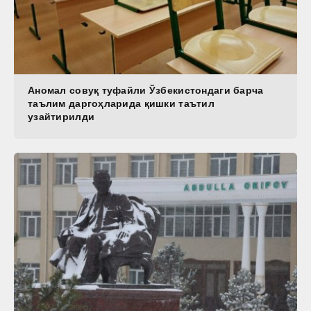
Aномал совуқ туфайли Ўзбекистондаги барча
таълим даргоҳларида қишки таътил
узайтирилди