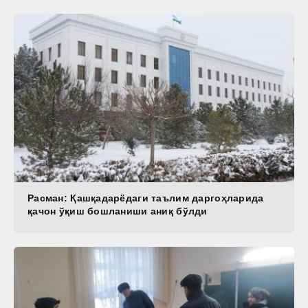
Расман: Қашқадарёдаги таълим даргоҳларида
қачон ўқиш бошланиши аниқ бўлди