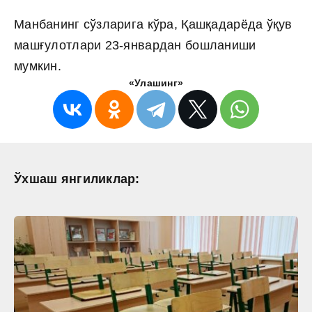
Манбанинг сўзларига кўра, Қашқадарёда ўқув
машғулотлари 23-январдан бошланиши
мумкин.
«Улашинг»
Ўхшаш янгиликлар: