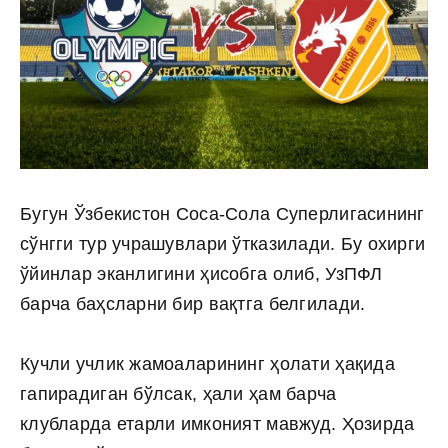
Бугун Ўзбекистон Cоcа-Cола Суперлигасининг
сўнгги тур учрашувлари ўтказилади. Бу охирги
ўйинлар эканлигини ҳисобга олиб, УзПФЛ
барча баҳсларни бир вақтга белгилади.
Кучли учлик жамоаларининг ҳолати ҳақида
гапирадиган бўлсак, ҳали ҳам барча
клубларда етарли имконият мавжуд. Ҳозирда