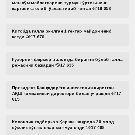
млн сўм маблағларини турмуш ўртоғининг
картасига олиб, ўзлаштириб кетган
18 053
Китобда ғалла экилган 1 гектар майдон ёниб
кетди
17 676
Ғузорлик фермер вилоятда биринчи бўлиб ғалла
режасини бажарди
17 635
Президент Қашқадарёга инвестиция киритган
АҚШ компанияси директори билан учрашди
17
615
Косонлик тадбиркор Қарши шаҳрида 20 млрд
сўмлик кўнгилочар мажмуа очди
17 468