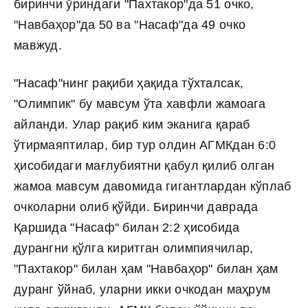
биринчи ўриндаги "Пахтакор"да 51 очко,
"Навбаҳор"да 50 ва "Насаф"да 49 очко
мавжуд.
"Насаф"нинг рақиби ҳақида тўхталсак,
"Олимпик" бу мавсум ўта хавфли жамоага
айланди. Улар рақиб ким эканига қараб
ўтирмаяптилар, бир тур олдин АГМКдан 6:0
ҳисобидаги мағлубиятни қабул қилиб олган
жамоа мавсум давомида гигантлардан кўплаб
очколарни олиб қўйди. Биринчи даврада
Қаршида "Насаф" билан 2:2 ҳисобида
дурангни қўлга киритган олимпиячилар,
"Пахтакор" билан ҳам "Навбаҳор" билан ҳам
дуранг ўйнаб, уларни икки очкодан маҳрум