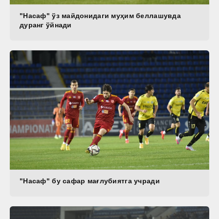
"Насаф" ўз майдонидаги муҳим беллашувда
дуранг ўйнади
"Насаф" бу сафар мағлубиятга учради