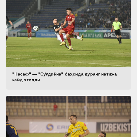
"Насаф" — "Сўғдиёна" баҳсида дуранг натижа
қайд этилди