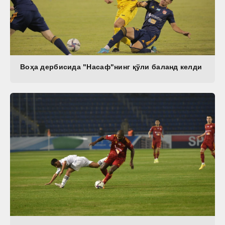
Воҳа дербисида "Насаф"нинг қўли баланд келди