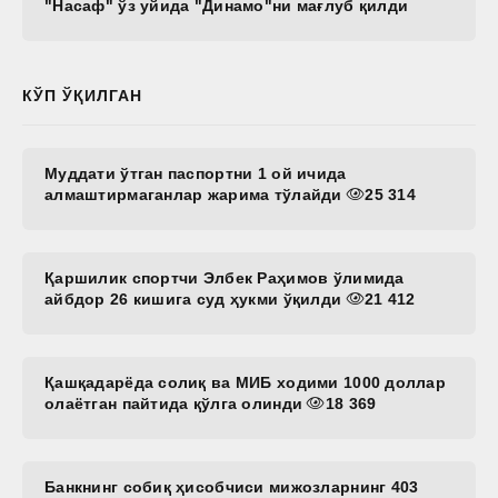
"Насаф" ўз уйида "Динамо"ни мағлуб қилди
КЎП ЎҚИЛГАН
Муддати ўтган паспортни 1 ой ичида
алмаштирмаганлар жарима тўлайди
25 314
Қаршилик спортчи Элбек Раҳимов ўлимида
айбдор 26 кишига суд ҳукми ўқилди
21 412
Қашқадарёда солиқ ва МИБ ходими 1000 доллар
олаётган пайтида қўлга олинди
18 369
Банкнинг собиқ ҳисобчиси мижозларнинг 403