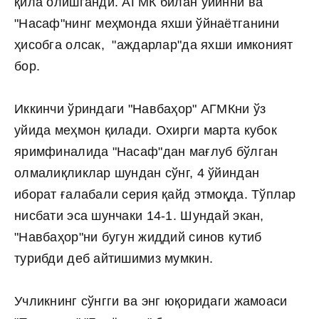
қила олишганди. АГМК билан ўйинни ва
"Насаф"нинг меҳмонда яхши ўйнаётганини
ҳисобга олсак, "аждарлар"да яхши имконият
бор.
Иккинчи ўриндаги "Навбаҳор" АГМКни ўз
уйида меҳмон қилади. Охирги марта кубок
яримфиналида "Насаф"дан мағлуб бўлган
олмалиқликлар шундан сўнг, 4 ўйиндан
иборат ғалабали серия қайд этмоқда. Тўплар
нисбати эса шунчаки 14-1. Шундай экан,
"Навбаҳор"ни бугун жиддий синов кутиб
турибди деб айтишимиз мумкин.
Учликнинг сўнгги ва энг юқоридаги жамоаси