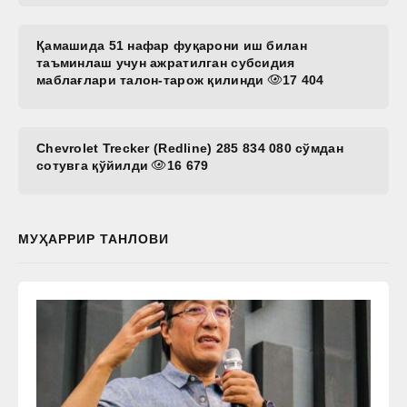
Қамашида 51 нафар фуқарони иш билан
таъминлаш учун ажратилган субсидия
маблағлари талон-тарож қилинди
17 404
Chevrolet Trecker (Redline) 285 834 080 сўмдан
сотувга қўйилди
16 679
МУҲАРРИР ТАНЛОВИ