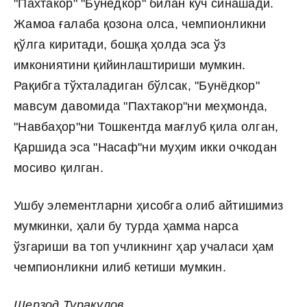
"Пахтакор" "Бунёдкор" билан куч синашади.
Жамоа ғалаба қозона олса, чемпионликни
қўлга киритади, бошқа ҳолда эса ўз
имкониятини қийинлаштириши мумкин.
Рақибга тўхталадиган бўлсак, "Бунёдкор"
мавсум давомида "Пахтакор"ни меҳмонда,
"Навбаҳор"ни Тошкентда мағлуб қила олган,
Қаршида эса "Насаф"ни муҳим икки очкодан
мосиво қилган.
Ушбу элементларни ҳисобга олиб айтишимиз
мумкинки, ҳали бу турда ҳамма нарса
ўзгариши ва топ учликнинг ҳар учаласи ҳам
чемпионликни илиб кетиши мумкин.
Шерзод Туракулов.