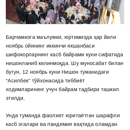
Барчамизга маълумки, юртимизда ҳар йили
ноябрь ойининг иккинчи якшанбаси
шифокорларнинг касб байрами куни сифатида
нишонланиб келинмоқда. Шу муносабат билан
бугун, 12 ноябрь куни Нишон туманидаги
“Асилбек” тўйхонасида тиббиёт
ходимларининг учун байрам тадбири ташкил
этилди.
Унда туманда фаолият юритаётган шарафли
касб эгалари ва пандемия вақтида оламдан