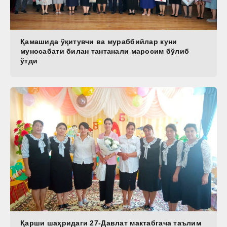
Қамашида ўқитувчи ва мураббийлар куни
муносабати билан тантанали маросим бўлиб
ўтди
Қарши шаҳридаги 27-Давлат мактабгача таълим