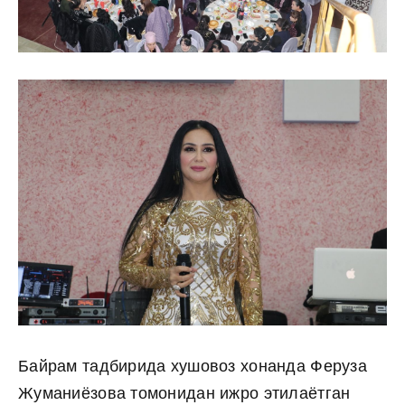
Байрам тадбирида хушовоз хонанда Феруза
Жуманиёзова томонидан ижро этилаётган