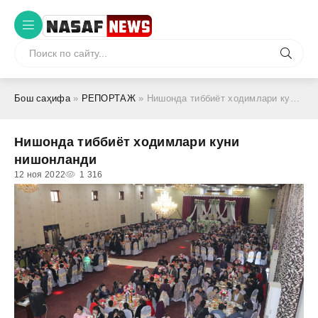
Бош саҳифа
»
РЕПОРТАЖ
» Нишонда тиббиёт ходимлари куни нишонланди
Нишонда тиббиёт ходимлари куни
нишонланди
12 ноя 2022
1 316