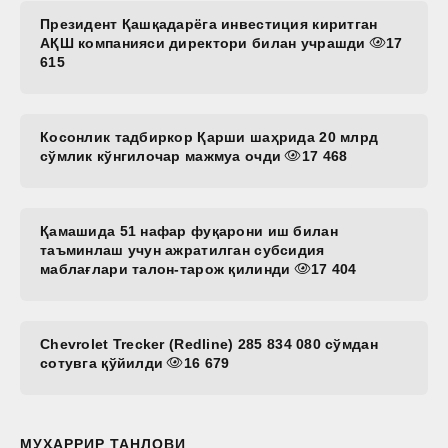
Президент Қашқадарёга инвестиция киритган
АҚШ компанияси директори билан учрашди
17
615
Косонлик тадбиркор Қарши шаҳрида 20 млрд
сўмлик кўнгилочар мажмуа очди
17 468
Қамашида 51 нафар фуқарони иш билан
таъминлаш учун ажратилган субсидия
маблағлари талон-тарож қилинди
17 404
Chevrolet Trecker (Redline) 285 834 080 сўмдан
сотувга қўйилди
16 679
МУҲАРРИР ТАНЛОВИ