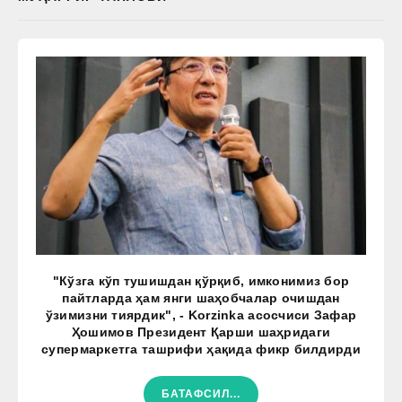
"Кўзга кўп тушишдан қўрқиб, имконимиз бор
пайтларда ҳам янги шаҳобчалар очишдан
ўзимизни тиярдик", - Korzinka асосчиси Зафар
Ҳошимов Президент Қарши шаҳридаги
супермаркетга ташрифи ҳақида фикр билдирди
БАТАФСИЛ...