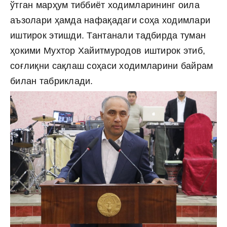
ўтган марҳум тиббиёт ходимларининг оила
аъзолари ҳамда нафақадаги соҳа ходимлари
иштирок этишди. Тантанали тадбирда туман
ҳокими Мухтор Хайитмуродов иштирок этиб,
соғлиқни сақлаш соҳаси ходимларини байрам
билан табриклади.