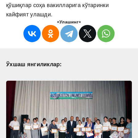
қўшиқлар соҳа вакилларига кўтаринки
кайфият улашди.
«Улашинг»
Ўхшаш янгиликлар: