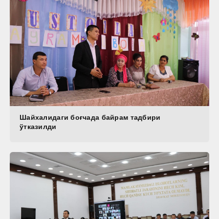
Шайхалидаги боғчада байрам тадбири
ўтказилди