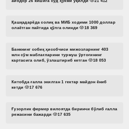
айбдор 26 кишига суд ҳукми ўқилди
21 412
Қашқадарёда солиқ ва МИБ ходими 1000 доллар
олаётган пайтида қўлга олинди
18 369
Банкнинг собиқ ҳисобчиси мижозларнинг 403
млн сўм маблағларини турмуш ўртоғининг
картасига олиб, ўзлаштириб кетган
18 053
Китобда ғалла экилган 1 гектар майдон ёниб
кетди
17 676
Ғузорлик фермер вилоятда биринчи бўлиб ғалла
режасини бажарди
17 635