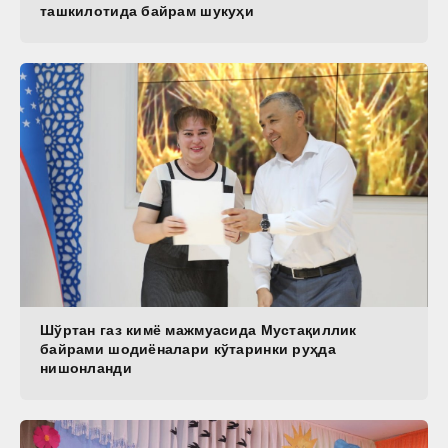
ташкилотида байрам шукуҳи
Шўртан газ кимё мажмуасида Мустақиллик
байрами шодиёналари кўтаринки руҳда
нишонланди