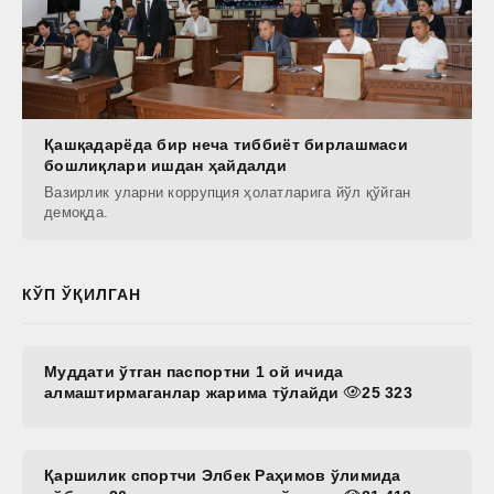
Қашқадарёда бир неча тиббиёт бирлашмаси
бошлиқлари ишдан ҳайдалди
Вазирлик уларни коррупция ҳолатларига йўл қўйган
демоқда.
КЎП ЎҚИЛГАН
Муддати ўтган паспортни 1 ой ичида
алмаштирмаганлар жарима тўлайди
25 323
Қаршилик спортчи Элбек Раҳимов ўлимида