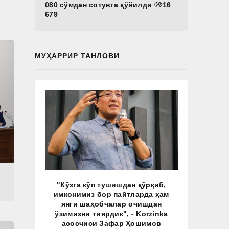
080 сўмдан сотувга қўйилди
16
679
МУҲАРРИР ТАНЛОВИ
"Кўзга кўп тушишдан қўрқиб,
имконимиз бор пайтларда ҳам
янги шаҳобчалар очишдан
ўзимизни тиярдик", - Korzinka
асосчиси Зафар Ҳошимов