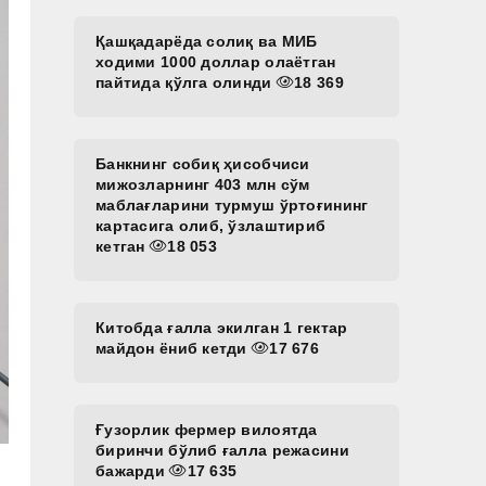
Қашқадарёда солиқ ва МИБ
ходими 1000 доллар олаётган
пайтида қўлга олинди
18 369
Банкнинг собиқ ҳисобчиси
мижозларнинг 403 млн сўм
маблағларини турмуш ўртоғининг
картасига олиб, ўзлаштириб
кетган
18 053
Китобда ғалла экилган 1 гектар
майдон ёниб кетди
17 676
Ғузорлик фермер вилоятда
биринчи бўлиб ғалла режасини
бажарди
17 635