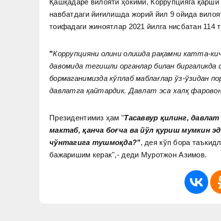
Қашқадарё вилояти ҳокими, Коррупцияга қарши
навбатдаги йиғилишда жорий йил 9 ойида вилоя
тоифадаги жиноятлар 2021 йилга нисбатан 114 
"
Коррупцияни олини олишда рақамни катта-ки
давомида тегишли органлар билан биргаликда 
бормаганимизда кўплаб маблағлар ўз-ўзидан п
давлатга қайтардик. Давлат эса халқ фарово
Президентимиз ҳам "
Тасаввур қилинг, давлат
мактаб, қанча боғча ва йўл қуриш мумкин э
чўнтагига тушмоқда?"
, дея кўп бора таъкид
бажаришим керак",- деди Муротжон Азимов.