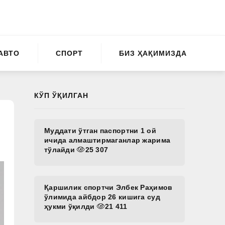
АВТО
СПОРТ
БИЗ ҲАҚИМИЗДА
КЎП ЎҚИЛГАН
Муддати ўтган паспортни 1 ой
ичида алмаштирмаганлар жарима
тўлайди
25 307
Қаршилик спортчи Элбек Раҳимов
ўлимида айбдор 26 кишига суд
ҳукми ўқилди
21 411