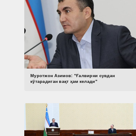
Муротжон Азимов: "Ғалвирни сувдан
кўтарадиган вақт ҳам келади"