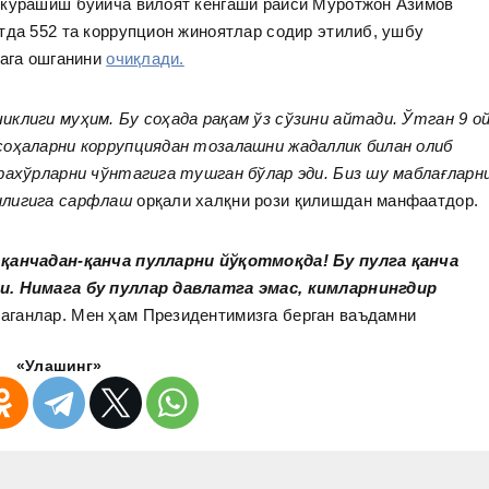
 курашиш бўйича вилоят кенгаши раиси Муротжон Азимов
тда 552 та коррупцион жиноятлар содир этилиб, ушбу
тага ошганини
очиқлади.
чиклиги муҳим.
Бу соҳада рақам ўз сўзини айтади. Ўтган 9 о
соҳаларни коррупциядан тозалашни жадаллик билан олиб
орахўрларни чўнтагига тушган бўлар эди. Биз шу маблағларн
нлигига сарфлаш
орқали халқни рози қилишдан манфаатдор.
 қанчадан-қанча пулларни йўқотмоқда! Бу пулга қанча
ди. Нимага бу пуллар давлатга эмас, кимларнингдир
лаганлар. Мен ҳам Президентимизга берган ваъдамни
«Улашинг»