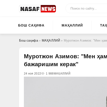
БОШ САҲИФА
МАҲАЛЛИЙ
ТА
Бош саҳифа
»
МАҲАЛЛИЙ
» Муротжон Азимов: "Мен ҳам
Муротжон Азимов: "Мен ҳа
бажаришим керак"
24 ноя 2022
1 988
МАҲАЛЛИЙ