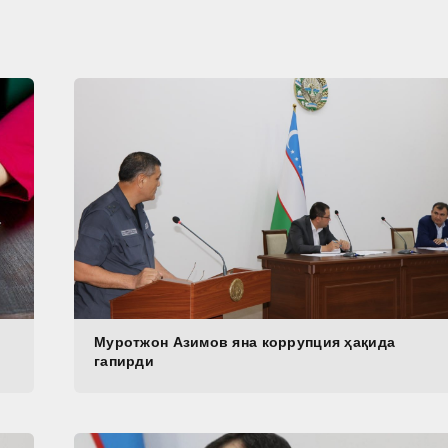
Муротжон Азимов яна коррупция ҳақида
гапирди