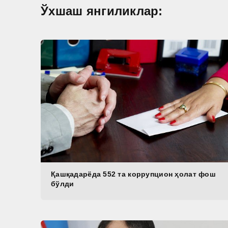
Ўхшаш янгиликлар:
Қашқадарёда 552 та коррупцион ҳолат фош
бўлди