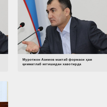
Муротжон Азимов мактаб формаси ҳам
қимматлаб кетишидан хавотирда