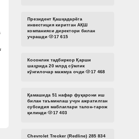
Президент Қашқадарёга
инвестиция киритган АҚШ
компанияси директори билан
й
учрашди
17 615
и
Косонлик тадбиркор Қарши
шаҳрида 20 млрд сўмлик
кўнгилочар мажмуа очди
17 468
Қамашида 51 нафар фуқарони иш
билан таъминлаш учун ажратилган
субсидия маблағлари талон-тарож
қилинди
17 403
Chevrolet Trecker (Redline) 285 834