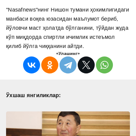
"Nasafnews"нинг Нишон тумани ҳокимлигидаги
манбаси воқеа юзасидан маълумот бериб,
йўловчи маст ҳолатда бўлганини, тўйдан жуда
кўп миқдорда спиртли ичимлик истеъмол
қилиб йўлга чиққанини айтди.
«Улашинг»
Ўхшаш янгиликлар: