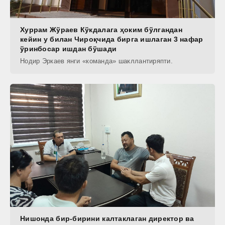
Хуррам Жўраев Кўкдалага ҳоким бўлгандан
кейин у билан Чироқчида бирга ишлаган 3 нафар
ўринбосар ишдан бўшади
Нодир Эркаев янги «команда» шакллантиряпти.
Нишонда бир-бирини калтаклаган директор ва