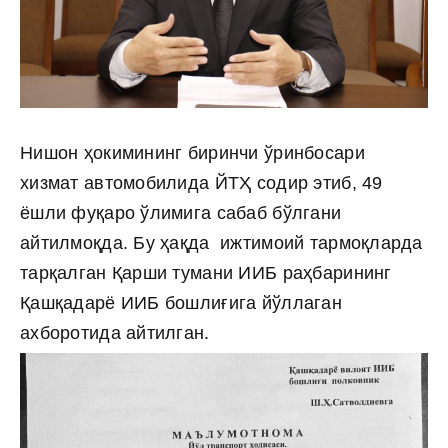
Нишон ҳокимининг биринчи ўринбосари
хизмат автомобилида ЙТҲ содир этиб, 49
ёшли фуқаро ўлимига сабаб бўлгани
айтилмоқда. Бу ҳақда ижтимоий тармоқларда
тарқалган Қарши тумани ИИБ раҳбарининг
Қашқадарё ИИБ бошлиғига йўллаган
ахборотида айтилган.