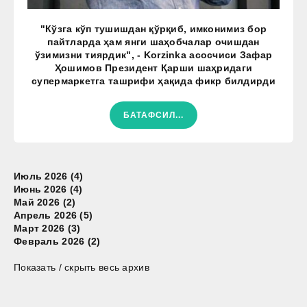
"Кўзга кўп тушишдан қўрқиб, имконимиз бор
пайтларда ҳам янги шаҳобчалар очишдан
ўзимизни тиярдик", - Korzinka асосчиси Зафар
Ҳошимов Президент Қарши шаҳридаги
супермаркетга ташрифи ҳақида фикр билдирди
БАТАФСИЛ...
Июль 2026 (4)
Июнь 2026 (4)
Май 2026 (2)
Апрель 2026 (5)
Март 2026 (3)
Февраль 2026 (2)
Показать / скрыть весь архив