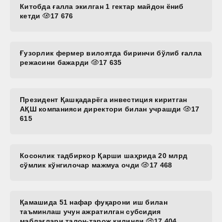
Китобда ғалла экилган 1 гектар майдон ёниб
кетди
17 676
Ғузорлик фермер вилоятда биринчи бўлиб ғалла
режасини бажарди
17 635
Президент Қашқадарёга инвестиция киритган
АҚШ компанияси директори билан учрашди
17
615
Косонлик тадбиркор Қарши шаҳрида 20 млрд
сўмлик кўнгилочар мажмуа очди
17 468
Қамашида 51 нафар фуқарони иш билан
таъминлаш учун ажратилган субсидия
маблағлари талон-тарож қилинди
17 404