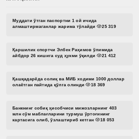
Муддати ўтган паспортни 1 ой ичида
алмаштирмаганлар жарима тўлайди
25 319
Қаршилик спортчи Элбек Раҳимов ўлимида
айбдор 26 кишига суд ҳукми ўқилди
21 412
Қашқадарёда солиқ ва МИБ ходими 1000 доллар
олаётган пайтида қўлга олинди
18 369
Банкнинг собиқ ҳисобчиси мижозларнинг 403
млн сўм маблағларини турмуш ўртоғининг
картасига олиб, ўзлаштириб кетган
18 053