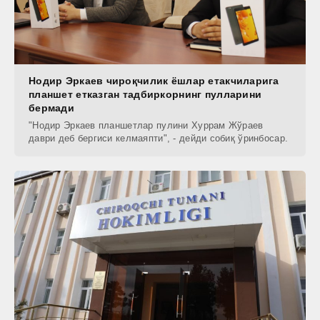
Нодир Эркаев чироқчилик ёшлар етакчиларига
планшет етказган тадбиркорнинг пулларини
бермади
"Нодир Эркаев планшетлар пулини Хуррам Жўраев
даври деб бергиси келмаяпти", - дейди собиқ ўринбосар.