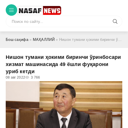
Бош саҳифа
»
МАҲАЛЛИЙ
» Нишон тумани ҳокими биринчи ўринбосари хизмат машинасида 49 ёшли фуқарони уриб кетди
Нишон тумани ҳокими биринчи ўринбосари
хизмат машинасида 49 ёшли фуқарони
уриб кетди
08 авг 2022
3 766