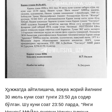
Ҳужжатда айтилишича, воқеа жорий йилнинг
30 июль куни соат тунги 23:50 да содир
бўлган. Шу куни соат 23:50 ларда, “Янги
Нишон” МФЙда яшовчи Нишон тумани