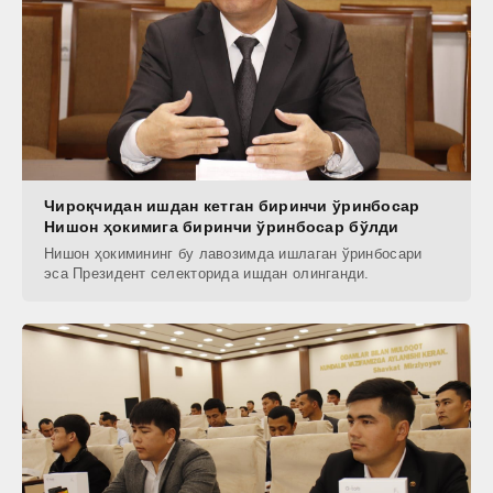
Чироқчидан ишдан кетган биринчи ўринбосар
Нишон ҳокимига биринчи ўринбосар бўлди
Нишон ҳокимининг бу лавозимда ишлаган ўринбосари
эса Президент селекторида ишдан олинганди.