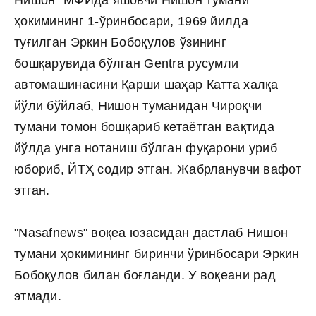
ҳокимининг 1-ўринбосари, 1969 йилда
туғилган Эркин Бобоқулов ўзининг
бошқарувида бўлган Gentra русумли
автомашинасини Қарши шаҳар Катта халқа
йўли бўйлаб, Нишон туманидан Чироқчи
тумани томон бошқариб кетаётган вақтида
йўлда унга нотаниш бўлган фуқарони уриб
юбориб, ЙТҲ содир этган. Жабрланувчи вафот
этган.
"Nasafnews" воқеа юзасидан дастлаб Нишон
тумани ҳокимининг биринчи ўринбосари Эркин
Бобоқулов билан боғланди. У воқеани рад
этмади.