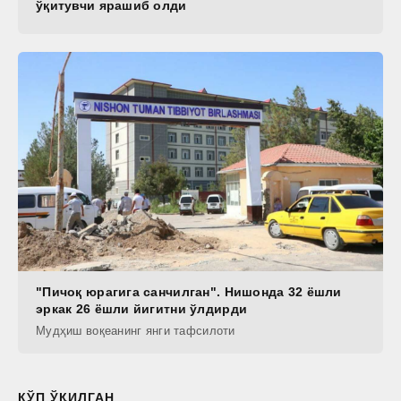
ўқитувчи ярашиб олди
"Пичоқ юрагига санчилган". Нишонда 32 ёшли
эркак 26 ёшли йигитни ўлдирди
Мудҳиш воқеанинг янги тафсилоти
КЎП ЎҚИЛГАН