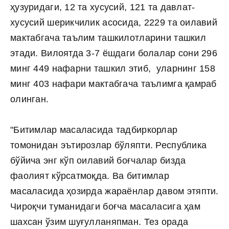
ҳузуридаги, 12 та хусусий, 121 та давлат-
хусусий шерикчилик асосида, 2229 та оилавий
мактабгача таълим ташкилотларини ташкил
этади. Вилоятда 3-7 ёшдаги болалар сони 296
минг 449 нафарни ташкил этиб, уларнинг 158
минг 403 нафари мактабгача таълимга қамраб
олинган.
"Битимлар масаласида тадбиркорлар
томонидан эътирозлар бўляпти. Республика
бўйича энг кўп оилавий боғчалар бизда
фаолият кўрсатмоқда. Ва битимлар
масаласида ҳозирда жараёнлар давом этяпти.
Чироқчи туманидаги боғча масаласига ҳам
шахсан ўзим шуғулланяпман. Тез орада