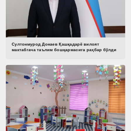
Султонмурод Донаев Қашқадарё вилоят
мактабгача таълим бошқармасига раҳбар бўлди