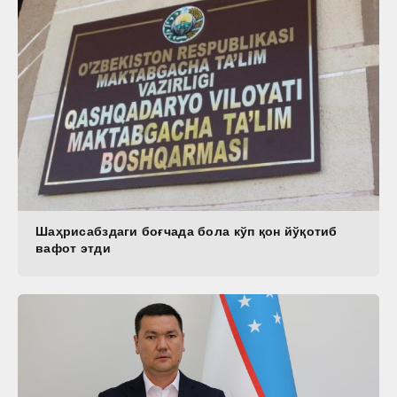
Шаҳрисабздаги боғчада бола кўп қон йўқотиб
вафот этди