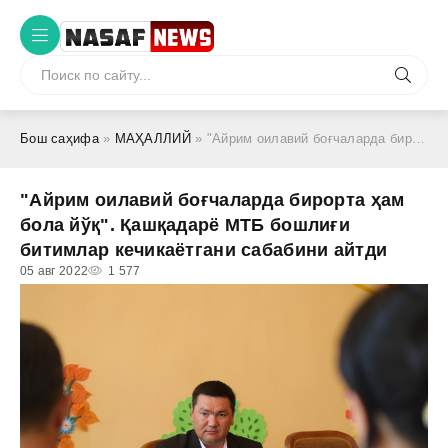
Бош саҳифа
»
МАҲАЛЛИЙ
» "Айрим оилавий боғчаларда бирорта ҳам бола йўқ". Қашқадарё МТБ бошлиғи битимлар кечикаётгани сабабини айтди
"Айрим оилавий боғчаларда бирорта ҳам
бола йўқ". Қашқадарё МТБ бошлиғи
битимлар кечикаётгани сабабини айтди
05 авг 2022
1 577