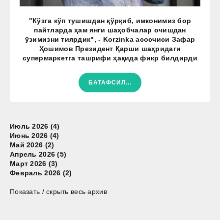
"Кўзга кўп тушишдан қўрқиб, имконимиз бор
пайтларда ҳам янги шаҳобчалар очишдан
ўзимизни тиярдик", - Korzinka асосчиси Зафар
Ҳошимов Президент Қарши шаҳридаги
супермаркетга ташрифи ҳақида фикр билдирди
БАТАФСИЛ...
Июль 2026 (4)
Июнь 2026 (4)
Май 2026 (2)
Апрель 2026 (5)
Март 2026 (3)
Февраль 2026 (2)
Показать / скрыть весь архив