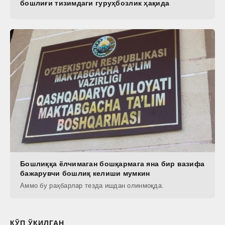
бошлиғи тизимдаги гуруҳбозлик ҳақида
Бошлиққа ёлчимаган бошқармага яна бир вазифа
бажарувчи бошлиқ келиши мумкин
Аммо бу раҳбарлар тезда ишдан олинмоқда.
КЎП ЎҚИЛГАН