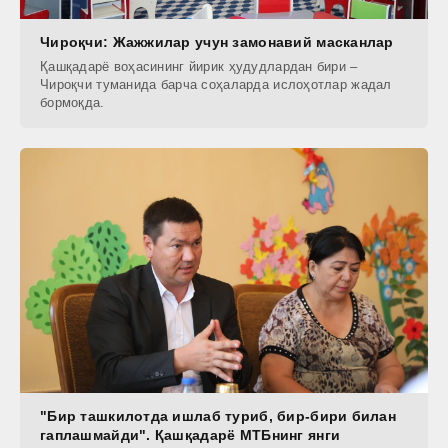
Чироқчи: Жажжилар учун замонавий масканлар
Қашқадарё воҳасининг йирик ҳудудлардан бири –
Чироқчи туманида барча соҳаларда ислоҳотлар жадал
бормоқда.
"Бир ташкилотда ишлаб туриб, бир-бири билан
гаплашмайди". Қашқадарё МТБнинг янги