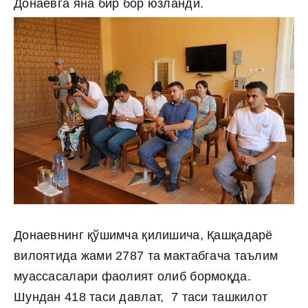
Донаевга яна бир бор юзланди.
Донаевнинг қўшимча қилишича, Қашқадарё
вилоятида жами 2787 та мактабгача таълим
муассасалари фаолият олиб бормоқда.
Шундан 418 таси давлат, 7 таси ташкилот