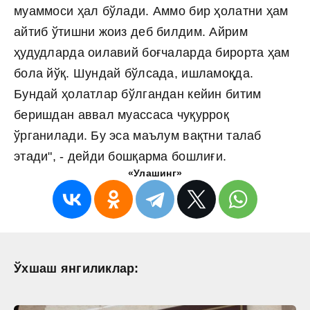
муаммоси ҳал бўлади. Аммо бир ҳолатни ҳам
айтиб ўтишни жоиз деб билдим. Айрим
ҳудудларда оилавий боғчаларда бирорта ҳам
бола йўқ. Шундай бўлсада, ишламоқда.
Бундай ҳолатлар бўлгандан кейин битим
беришдан аввал муассаса чуқурроқ
ўрганилади. Бу эса маълум вақтни талаб
этади", - дейди бошқарма бошлиғи.
«Улашинг»
Ўхшаш янгиликлар: