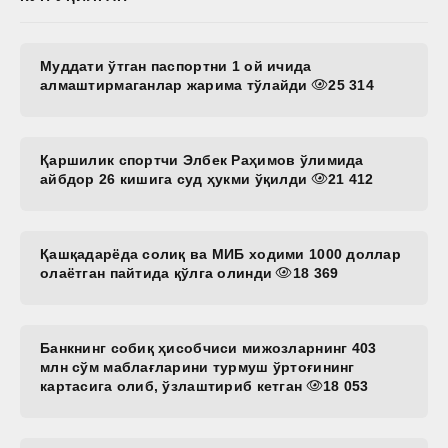
Муддати ўтган паспортни 1 ой ичида
алмаштирмаганлар жарима тўлайди
25 314
Қаршилик спортчи Элбек Раҳимов ўлимида
айбдор 26 кишига суд ҳукми ўқилди
21 412
Қашқадарёда солиқ ва МИБ ходими 1000 доллар
олаётган пайтида қўлга олинди
18 369
Банкнинг собиқ ҳисобчиси мижозларнинг 403
млн сўм маблағларини турмуш ўртоғининг
картасига олиб, ўзлаштириб кетган
18 053