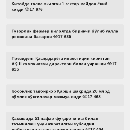
Китобда ғалла экилган 1 гектар майдон ёниб
кетди
17 676
Ғузорлик фермер вилоятда биринчи бўлиб ғалла
режасини бажарди
17 635
Президент Қашқадарёга инвестиция киритган
АҚШ компанияси директори билан учрашди
17
615
Косонлик тадбиркор Қарши шаҳрида 20 млрд
сўмлик кўнгилочар мажмуа очди
17 468
Қамашида 51 нафар фуқарони иш билан
таъминлаш учун ажратилган субсидия
маблағлари талон-тарож қилинди
17 404