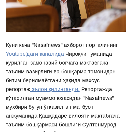
Куни кеча "Nasafnews" ахборот порталининг
Youtube'даги каналида
Чироқчи туманида
қурилган замонавий боғчага мактабгача
таълим вазирлиги ва бошқарма томонидан
битим берилмаётгани ҳақида махсус
репортаж
эълон қилинганди.
Репортажда
кўтарилган муаммо юзасидан
"Nasafnews"
мухбири бугун ўтказилган матбуот
анжуманида Қашқадарё вилояти мактабгача
таълим бошқармаси бошлиғи Султонмурод