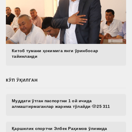
Китоб тумани ҳокимига янги ўринбосар
тайинланди
КЎП ЎҚИЛГАН
Муддати ўтган паспортни 1 ой ичида
алмаштирмаганлар жарима тўлайди
25 311
Қаршилик спортчи Элбек Раҳимов ўлимида