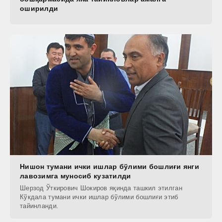
оширилди
Нишон тумани ички ишлар бўлими бошлиғи янги
лавозимга муносиб кузатилди
Шерзод Ўткирович Шокиров яқинда ташкил этилган
Кўкдала тумани ички ишлар бўлими бошлиғи этиб
тайинланди.