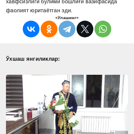
хавфсизлиги бўлими бошлиғи вазифасида
фаолият юритаётган эди.
«Улашинг»
Ўхшаш янгиликлар: