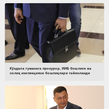
Кўкдала туманига прокурор, ИИБ бошлиғи ва
солиқ инспекцияси бошлиқлари тайинланди