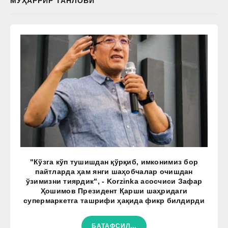
МУҲАРРИР ТАНЛОВИ
"Кўзга кўп тушишдан қўрқиб, имконимиз бор
пайтларда ҳам янги шаҳобчалар очишдан
ўзимизни тиярдик", - Korzinka асосчиси Зафар
Ҳошимов Президент Қарши шаҳридаги
супермаркетга ташрифи ҳақида фикр билдирди
БАТАФСИЛ...