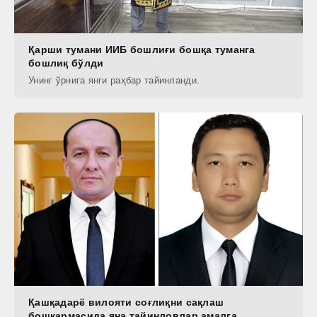
Қарши тумани ИИБ бошлиғи бошқа туманга
бошлиқ бўлди
Унинг ўрнига янги раҳбар тайинланди.
Қашқадарё вилояти соғлиқни сақлаш
бошқармасида яна тайинловлар амалга