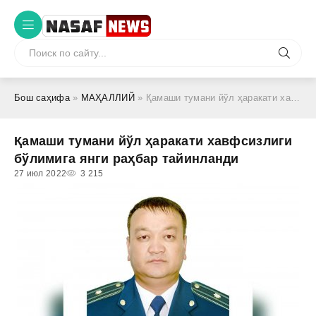
Бош саҳифа
»
МАҲАЛЛИЙ
» Қамаши тумани йўл ҳаракати хавфсизлиги бўлимига янги раҳбар тайинланди
Қамаши тумани йўл ҳаракати хавфсизлиги
бўлимига янги раҳбар тайинланди
27 июл 2022
3 215