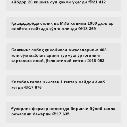
айбдор 26 кишига суд ҳукми ўқилди
21 412
Қашқадарёда солиқ ва МИБ ходими 1000 доллар
олаётган пайтида қўлга олинди
18 369
Банкнинг собиқ ҳисобчиси мижозларнинг 403
млн сўм маблағларини турмуш ўртоғининг
картасига олиб, ўзлаштириб кетган
18 053
Китобда ғалла экилган 1 гектар майдон ёниб
кетди
17 676
Ғузорлик фермер вилоятда биринчи бўлиб ғалла
режасини бажарди
17 635