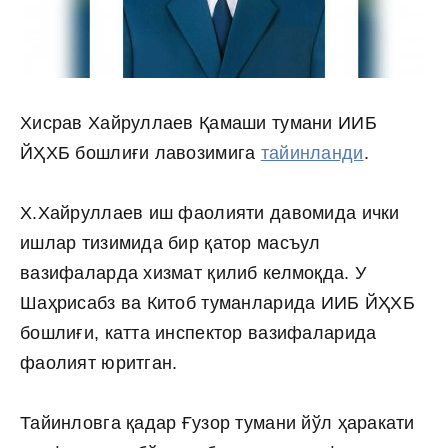
Хисрав Хайруллаев Қамаши тумани ИИБ
ЙҲХБ бошлиғи лавозимига
тайинланди
.
Х.Хайруллаев иш фаолияти давомида ички
ишлар тизимида бир қатор масъул
вазифаларда хизмат қилиб келмоқда. У
Шаҳрисабз ва Китоб туманларида ИИБ ЙҲХБ
бошлиғи, катта инспектор вазифаларида
фаолият юритган.
Тайинловга қадар Ғузор тумани йўл ҳаракати