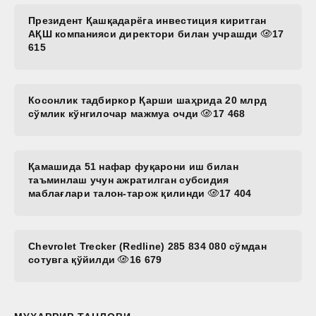
Президент Қашқадарёга инвестиция киритган
АҚШ компанияси директори билан учрашди
17
615
Косонлик тадбиркор Қарши шаҳрида 20 млрд
сўмлик кўнгилочар мажмуа очди
17 468
Қамашида 51 нафар фуқарони иш билан
таъминлаш учун ажратилган субсидия
маблағлари талон-тарож қилинди
17 404
Chevrolet Trecker (Redline) 285 834 080 сўмдан
сотувга қўйилди
16 679